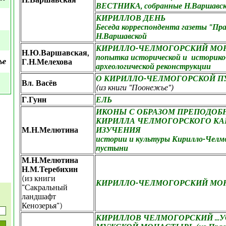
Н.Варшавская
ВЕСТНИКА, собранные Н.Варшавс
КИРИЛЛОВ ДЕНЬ
Беседа корреспондента газеты "Пра
Н.Варшавской
КИРИЛЛО-ЧЕЛМОГОРСКИЙ МО
Н.Ю.Варшавская,
попытка исторической и историко
ье
Г.Н.Мелехова
археологической реконструкции
О КИРИЛЛО-ЧЕЛМОГОРСКОЙ 
Вл. Васёв
(из книги "Поонежье")
Г.Гунн
ЕЛЬ
ИКОНЫ С ОБРАЗОМ ПРЕПОДОБ
КИРИЛЛА ЧЕЛМОГОРСКОГО КА
М.Н.Мелютина
ИЗУЧЕНИЯ
истории и культуры Кирилло-Челм
пустыни
М.Н.Мелютина
Н.М.Теребихин
(из книги
КИРИЛЛО-ЧЕЛМОГОРСКИЙ МО
"Сакральный
ландшафт
Кенозерья")
КИРИЛЛОВ ЧЕЛМОГОРСКИЙ ...