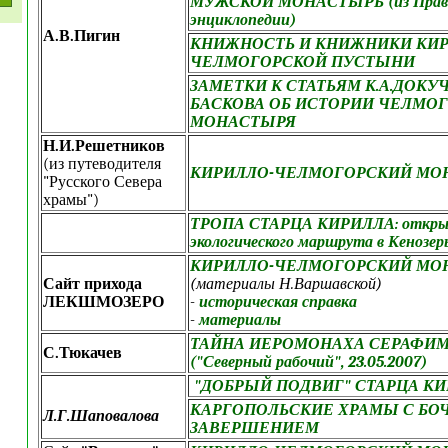
МУЖСКОЙ МОНАСТЫРЬ (из Право
энциклопедии)
А.В.Пигин
КНИЖНОСТЬ И КНИЖНИКИ КИР
ЧЕЛМОГОРСКОЙ ПУСТЫНИ
ЗАМЕТКИ К СТАТЬЯМ К.А.ДОКУ
БАСКОВА ОБ ИСТОРИИ ЧЕЛМО
МОНАСТЫРЯ
Н.И.Решетников
(из путеводителя
КИРИЛЛО-ЧЕЛМОГОРСКИЙ МО
"Русского Севера
храмы")
ТРОПА СТАРЦА КИРИЛЛА: открыт
экологического маршрута в Кенозер
КИРИЛЛО-ЧЕЛМОГОРСКИЙ МО
Сайт прихода
(материалы Н.Варшавской)
ЛЕКШМОЗЕРО
-
историческая справка
-
материалы
ТАЙНА ИЕРОМОНАХА СЕРАФИ
С.Тюкачев
("Северный рабочий", 23.05.2007)
"ДОБРЫЙ ПОДВИГ" СТАРЦА К
КАРГОПОЛЬСКИЕ ХРАМЫ С Б
Л.Г.Шаповалова
ЗАВЕРШЕНИЕМ