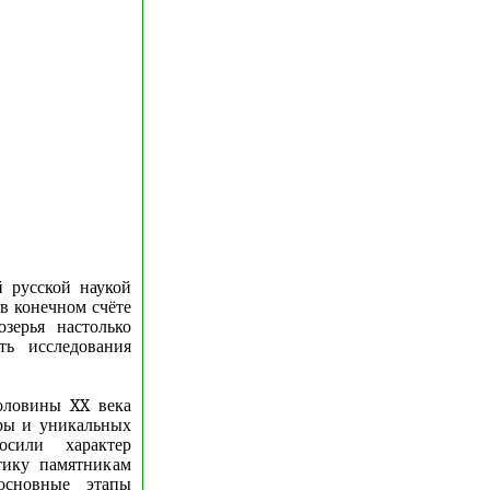
 русской наукой
 в конечном счёте
зерья настолько
ть исследования
оловины XX века
уры и уникальных
осили характер
тику памятникам
основные этапы