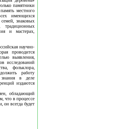
изация деревень»
только памятники
 память местного
всех имеющихся
 семей, знаковых
х, традиционных
ия и мастерах,
ссийская научно-
орая проводится
елью выявления,
тов исследований
ва, фольклора,
должить работу
 знания в деле
еренций издаются
мен, обладающий
, что в процессе
, он всегда будет