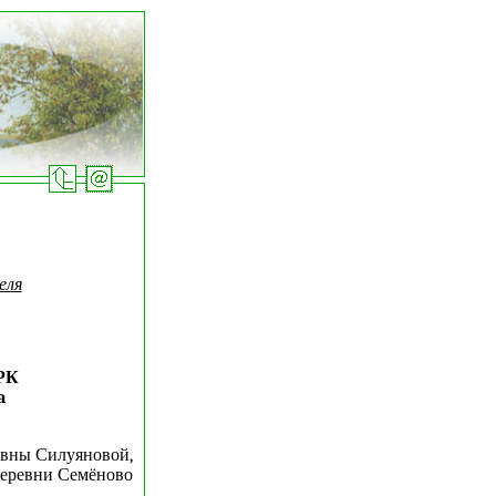
еля
РК
a
вны Силуяновой,
еревни Семёново