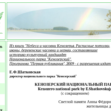
Из книги "Небеса и часовни Кенозерья. Расписные потолки,
ть
иконы, деревенские часовни и церкви, составляюшие
историко-культурный ландшафт
Национального парка "Кенозерский".
Программа "Первая публикация", 2009 - с разрешения издат
Е.Ф.Шатковская
директор национального парка "Кенозерский"
КЕНОЗЕРСКИЙ НАЦИОНАЛЬНЫЙ ПА
Kenozero national park by E.Shatkovskaj
(с сокращением)
Светлой памяти Анны Фёдоро
жительницы д
ых