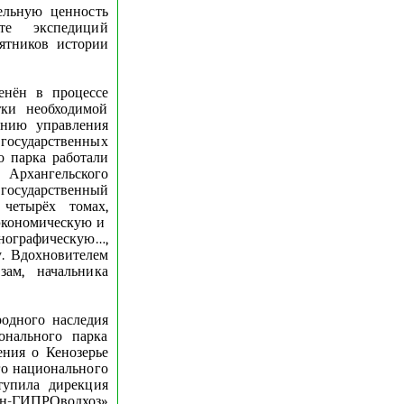
ельную ценность
те экспедиций
ятников истории
енён в процессе
тки необходимой
анию управления
 государственных
о парка работали
 Архангельского
осударственный
четырёх томах,
-экономическую и
графическую…,
. Вдохновителем
ам, начальника
родного наследия
онального парка
ения о Кенозерье
го национального
ступила дирекция
н-ГИПРОводхоз»