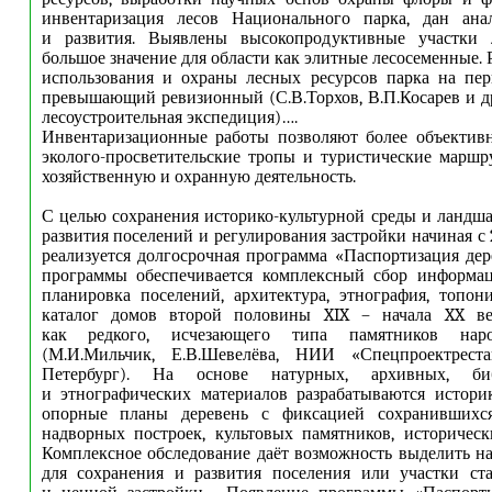
инвентаризация лесов Национального парка, дан ана
и развития. Выявлены высокопродуктивные участки 
большое значение для области как элитные лесосеменные.
использования и охраны лесных ресурсов парка на пер
превышающий ревизионный (С.В.Торхов, В.П.Косарев и др
лесоустроительная экспедиция)….
Инвентаризационные работы позволяют более объективн
эколого-просветительские тропы и туристические маршр
хозяйственную и охранную деятельность.
С целью сохранения историко-культурной среды и ландша
развития поселений и регулирования застройки начиная с 
реализуется долгосрочная программа «Паспортизация дер
программы обеспечивается комплексный сбор информац
планировка поселений, архитектура, этнография, топон
каталог домов второй половины XIX – начала XX ве
как редкого, исчезающего типа памятников нар
(М.И.Мильчик, Е.В.Шевелёва, НИИ «Спецпроектреста
Петербург). На основе натурных, архивных, биб
и этнографических материалов разрабатываются истори
опорные планы деревень с фиксацией сохранившихся
надворных построек, культовых памятников, историчес
Комплексное обследование даёт возможность выделить н
для сохранения и развития поселения или участки ст