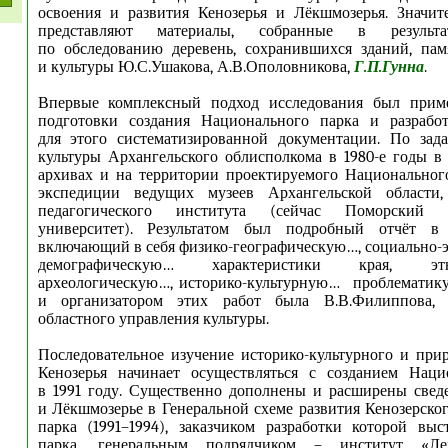
освоения и развития Кенозерья и Лёкшмозерья. Значит
представляют материалы, собранные в результа
по обследованию деревень, сохранившихся зданий, пам
и культуры Ю.С.Ушакова, А.В.Ополовникова,
Г.П.Гунна
.
Впервые комплексный подход исследования был прим
подготовки создания Национального парка и разрабо
для этого систематизированной документации. По зад
культуры Архангельского облисполкома в 1980-е годы в
архивах и на территории проектируемого Национальног
экспедиции ведущих музеев Архангельской области,
педагогического института (сейчас Поморский г
университет). Результатом был подробный отчёт в 
включающий в себя физико-географическую…, социально
демографическую… характеристики края, этно
археологическую…, историко-культурную… проблематику
и организатором этих работ была В.В.Филиппова, з
областного управления культуры.
Последовательное изучение историко-культурного и при
Кенозерья начинает осуществляться с созданием Наци
в 1991 году. Существенно дополнены и расширены свед
и Лёкшмозерье в Генеральной схеме развития Кенозерско
парка (1991–1994), заказчиком разработки которой вы
парка, генеральным подрядчиком – институт «Ле