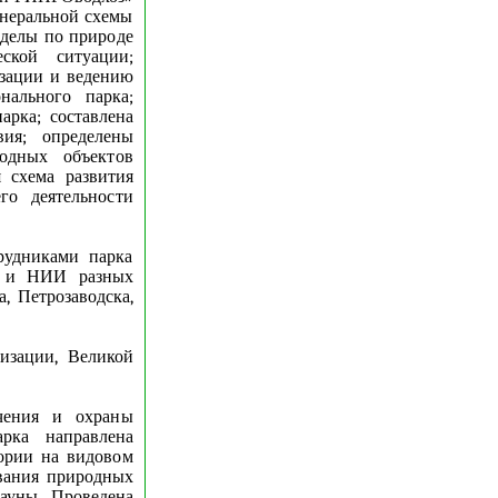
енеральной схемы
зделы по природе
ской ситуации;
изации и ведению
нального парка;
арка; составлена
вия; определены
одных объектов
 схема развития
го деятельности
рудниками парка
в и НИИ разных
, Петрозаводска,
изации, Великой
учения и охраны
арка направлена
тории на видовом
вания природных
ауны. Проведена