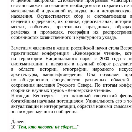
и ценной застройки. ...Появление программы «Паспорт
связано также с осознанием необходимости сохранить не 
материальной и духовной культуры, но и историческую
населения. Осуществляется сбор и систематизация 
сведений о деревнях, их облике, односельчанах, истории
местах, событиях, престольных праздниках, обряда
ремёслах и промыслах, географии их распространен
особенностях хозяйственного и культурного уклада.
Заметным явлением в жизни российской науки стала Всеро
практическая конференция «Кенозерские чтения», кот
на территории Национального парка с 2003 года с ц
систематизации и введения в научный оборот результа
в области истории, этнографии, народного искусст
архитектуры, ландшафтоведения. Она позволяет про
по объединению специалистов различных областей
сохранения наследия Русского Севера. По итогам конф
сборники научных трудов «Кенозерские чтения».
Наследие Кенозерья – это активный творческий фено
богатейшим научным потенциалом. Уникальность его в том
актуализации и интерпретации, обрастая новыми смыслами
значим для научного сообщества.
Далее:
10 "
Тем, кто часовен не сберег....
"