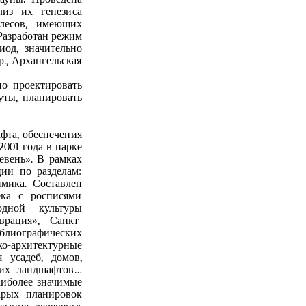
лиз их генезиса
лесов, имеющих
 Разработан режим
иод, значительно
., Архангельская
о проектировать
уты, планировать
фта, обеспечения
2001 года в парке
евень». В рамках
ии по разделам:
имика. Составлен
ка с росписями
одной культуры
врация», Санкт-
лиографических
ко-архитектурные
 усадеб, домов,
ких ландшафтов…
аиболее значимые
арых планировок