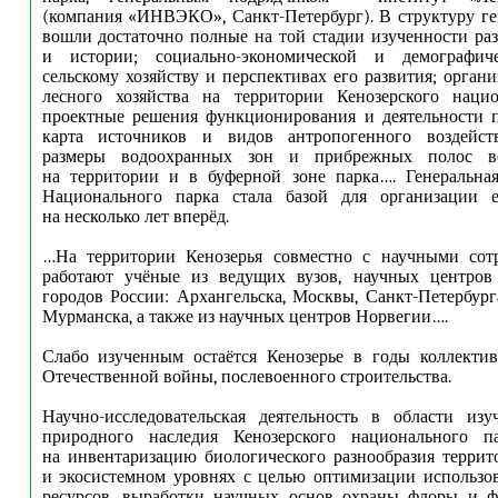
(компания «ИНВЭКО», Санкт-Петербург). В структуру г
вошли достаточно полные на той стадии изученности ра
и истории; социально-экономической и демографиче
сельскому хозяйству и перспективах его развития; орган
лесного хозяйства на территории Кенозерского нацио
проектные решения функционирования и деятельности п
карта источников и видов антропогенного воздейст
размеры водоохранных зон и прибрежных полос в
на территории и в буферной зоне парка…. Генеральная
Национального парка стала базой для организации е
на несколько лет вперёд.
…На территории Кенозерья совместно с научными сот
работают учёные из ведущих вузов, научных центро
городов России: Архангельска, Москвы, Санкт-Петербурга
Мурманска, а также из научных центров Норвегии….
Слабо изученным остаётся Кенозерье в годы коллектив
Отечественной войны, послевоенного строительства.
Научно-исследовательская деятельность в области из
природного наследия Кенозерского национального п
на инвентаризацию биологического разнообразия терри
и экосистемном уровнях с целью оптимизации использо
ресурсов, выработки научных основ охраны флоры и ф