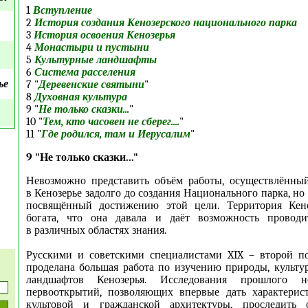
1
Вступление
2
История создания Кенозерского национального парка
3
История освоения Кенозерья
4
Монастыри и пустыни
5
Культурные ландшафты
6
Система расселения
ье
7 "
Деревенские святыни
"
8
Духовная культура
9 "
Не только сказки...
"
10 "
Тем, кто часовен не сберег....
"
11 "
Где родился, там и Иерусалим
"
9 "Не только сказки..."
Невозможно представить объём работы, осуществлённый
в Кенозерье задолго до создания Национального парка, но
посвящённый достижению этой цели. Территория Кено
богата, что она давала и даёт возможность проводи
в различных областях знания.
Русскими и советскими специалистами XIX – второй п
проделана большая работа по изучению природы, культ
ландшафтов Кенозерья. Исследования прошлого н
первооткрытий, позволяющих впервые дать характерис
культовой и гражданской архитектуры, проследить 