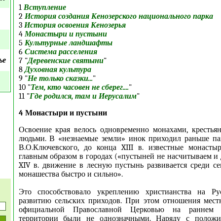
1
Вступление
2
История создания Кенозерского национального парка
3
История освоения Кенозерья
4
Монастыри и пустыни
5
Культурные ландшафты
6
Система расселения
ье
7 "
Деревенские святыни
"
8
Духовная культура
9 "
Не только сказки...
"
10 "
Тем, кто часовен не сберег....
"
11 "
Где родился, там и Иерусалим
"
4 Монастыри и пустыни
Освоение края велось одновременно монахами, крестья
людьми. В «незнаемые земли» инок приходил раньше па
В.О.Ключевского, до конца XIII в. известные монасты
главным образом в городах («пустыней не насчитываем и д
XIV в. движение в лесную пустынь развивается среди се
монашества быстро и сильно».
Это способствовало укреплению христианства на Ру
развитию сельских приходов. При этом отношения мест
официальной Православной Церковью на раннем 
территории были не однозначными. Наряду с положи