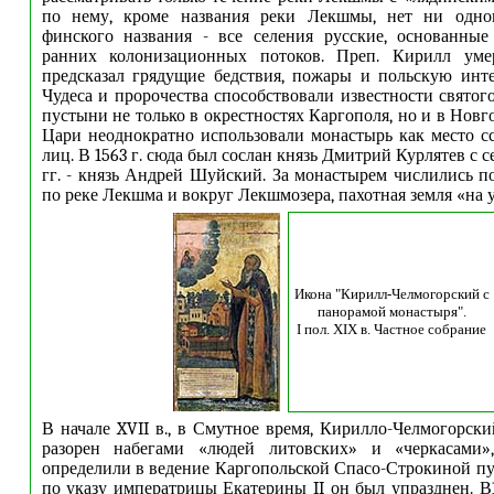
по нему, кроме названия реки Лекшмы, нет ни одно
финского названия - все селения русские, основанные
ранних колонизационных потоков. Преп. Кирилл уме
предсказал грядущие бедствия, пожары и польскую инт
Чудеса и пророчества способствовали известности святог
пустыни не только в окрестностях Каргополя, но и в Новг
Цари неоднократно использовали монастырь как место 
лиц. В 1563 г. сюда был сослан князь Дмитрий Курлятев с се
гг. - князь Андрей Шуйский. За монастырем числились п
по реке Лекшма и вокруг Лекшмозера, пахотная земля «на 
Икона "Кирилл-Челмогорский с
панорамой монастыря".
I пол. XIX в. Частное собрание
В начале XVII в., в Смутное время, Кирилло-Челмогорск
разорен набегами «людей литовских» и «черкасами»
определили в ведение Каргопольской Спасо-Строкиной пус
по указу императрицы Екатерины II он был упразднен. В1