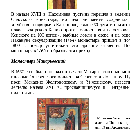
В начале XVIII в. Пахомиева пустынь перешла в ведени
Спасского монастыря, но тем не менее сохранила с
хозяйство: подворье в Каргополе, свыше 30 десятин пахот
покосы «за рекою Кеною против монастыря и на острове
Кенского на 100 копен», рыбные ловли в озере и на реке
Накануне секуляризации (1764) монастырь пришел в по
1800 г. пожар уничтожил его древние строения. По
монастыря в 1764 г. образовался приход.
Монастырь Макарьевский
В 1630-е гг. было положено начало Макарьевского монаст
иноками Ошевенского монастыря Сергием и Логгином. П
преп. Макарию Желтоводскому и Унженскому, извест
деятелю начала XVII в., прославившемуся в Централь
подвигами.
Макарий Унженский
житием. Икона конца
нач.19 вв. Архангель