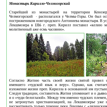
Монастырь Кирилло-Челмогорский
Старейший из монастырей на территории Кенозе
Челмогорский - располагался у Челмы-Горы. Он был ос
пострижеником новгородского Антониева монастыря. В ус
Лекшмозера в 1316 г. преп. Кирилл поставил «келию м
молитвенный аже есмь часовню».
Согласно Житию часть своей жизни святой провел с
имевшего «чудской язык и веру». Однако, как считае
изложение жизни преп. Кирилла в основанной им пустын
Следуя традиции, составитель Жития упоминает и о дьяво
и о «чуди белоглазой». Между тем именно чудских племен
не затронутых христианизацией, на Лекшмозерье уже 
рассматривать только течение реки Лекшмы с «лядинским