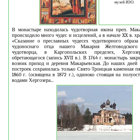
музей ИЗО.
В монастыре находилась чудотворная икона преп. Мака
происходило много чудес и исцелений, а в начале XX в. х
«Сказание о преславных чудесех чудотворного образа
чудоноснаго отца нашего Макария Желтоводског
чудотворца, в Каргопольских пределех, Хергоз
обретающагося (запись XVII в.). В 1764 г. монастырь
за
кр
возник приход
и
деревня Макарьевская. До наших дней
построек сохранилась только Свято-Троицкая каменная пя
1860 г. (освящена в 1872 г.), одиноко стоящая на полуо
водами Хергозера.
..