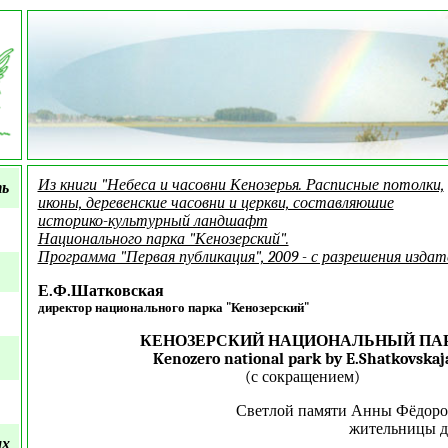
Из книги "Небеса и часовни Кенозерья. Расписные потолки,
ть
иконы, деревенские часовни и церкви, составляюшие
историко-культурный ландшафт
Национального парка "Кенозерский".
Программа "Первая публикация", 2009 - с разрешения издат
Е.Ф.Шатковская
директор национального парка "Кенозерский"
КЕНОЗЕРСКИЙ НАЦИОНАЛЬНЫЙ ПА
Kenozero national park by E.Shatkovskaj
(с сокращением)
Светлой памяти Анны Фёдоро
жительницы д
ых