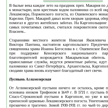
В былые века каждое лето на праздник преп. Макария по 
к монастырю, шли крестным ходом
п
аломники со всей окр
Лекшмозера, Порженского погоста, из Ошевенского монас
Карелии. Преп. Макарий давал всем хворым здоровья, обер
помогал в других житейских заботах.
На Каргопольщине 
самых почитаемых святых, считался покровителем ското
Власием...
Стараниями местного жимтеля Николая Яковлевича 
Виктора Пантина, настоятеля каргопольского Предтече
священника храма Иоанна Богослова в с. Ошевенское Вас
при поддержке Кенозерского национального п
благотворителей возрождается Макарьевская обитель.
православные службы, ведутся ремонтные работы, идут
паломники из Санкт-Петербурга, Архангельска, Каргопо
сводами храма вновь излучают благодатный свет свечи.
Пустынь Аглимозерская
От Аглимозерской пустыни ничего не осталось, кроме 
основана иноком Трифоном в 1649 г. В 1721 г. пустынь 
Спасо-Строкинской пустыни в Каргополе, но уже в кон
приписной церковью Лекшмозерского погоста. Уничтожен
прозаично и трагично. Зимой 1930-1931 гг. по чьей-то ди