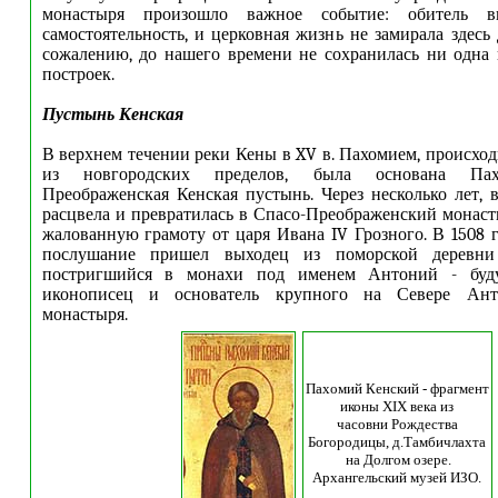
монастыря произошло важное событие: обитель в
самостоятельность, и церковная жизнь не замирала здесь
сожалению, до нашего времени не сохранилась ни одна
построек.
Пустынь Кенская
В верхнем течении реки Кены в XV в. Пахомием, происход
из новгородских пределов, была основана Пах
Преображенская Кенская пустынь. Через несколько лет, в
расцвела и превратилась в Спасо-Преображенский монас
жалованную грамоту от царя Ивана IV Грозного. В 1508 г
послушание пришел выходец из поморской деревни
постригшийся в монахи под именем Антоний - буд
иконописец и основатель крупного на Севере Анто
монастыря.
Пахомий Кенский - фрагмент
иконы XIX века из
часовни Рождества
Богородицы, д.Тамбичлахта
на Долгом озере.
Архангельский музей ИЗО.