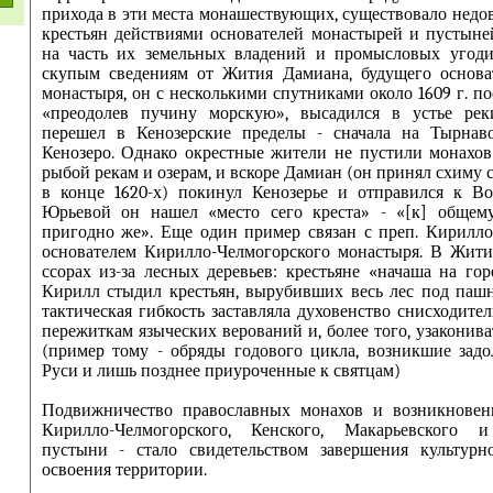
прихода в эти места монашествующих, существовало недо
крестьян действиями основателей монастырей и пустын
на часть их земельных владений и промысловых угоди
скупым сведениям от Жития Дамиана, будущего основа
монастыря, он с несколькими спутниками около 1609 г. п
«преодолев пучину морскую», высадился в устье рек
перешел в Кенозерские пределы - сначала на Тырнаво
Кенозеро. Однако окрестные жители не пустили монахо
рыбой рекам и озерам, и вскоре Дамиан (он принял схиму
в конце 1620-х) покинул Кенозерье и отправился к Во
Юрьевой он нашел «место сего креста» - «[к] обще
пригодно же». Еще один пример связан с преп. Кирилл
основателем Кирилло-Челмогорского монастыря. В Жити
ссорах из-за лесных деревьев: крестьяне «начаша на гор
Кирилл стыдил крестьян, вырубивших весь лес под паш
тактическая гибкость заставляла духовенство снисходите
пережиткам языческих верований и, более того, узаконив
(пример тому - обряды годового цикла, возникшие зад
Руси и лишь позднее приуроченные к святцам)
Подвижничество православных монахов и возникновен
Кирилло-Челмогорского, Кенского, Макарьевского и
пустыни - стало свидетельством завершения культурн
освоения территории.