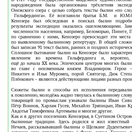
народоведения была организована трёхлетняя экспе
Онежского озера с целью собрать тексты былин «по сл
Гильфердинга». Её возглавили братья Б.М. и Ю.М.С
Кенозера был обследован в поисках былин подробн
результаты экспедиции оказались ошеломляющими. Зам
численности населения, например, Беломорью, Пинеге, П
по сравнению с ними, Кенозеро превосходит эти места
по выявленному былинному репертуару. В общей сложно
был записан 91 текст былин, ранних и поздних историческ
Сплошное бытование былин на Кенозере было характерн
явлением во времена Гильфердинга и, вероятно,
ещё до начала XX века. Эпическим центром многих были
во главе с неизменным князем Владимиром. Герои 
Никитич и Илья Муромец, порой Святогор, Дюк Степ
Плёнкович − являются действующими лицами разных прои
Сюжеты былин и способы их исполнения передавалис
к поколению, молодёжь жадно тянулась к былинному слову.
товарищей по промыслам узнавали былины Иван Сивц
Пётр Воинов, Харлам Гусев, Михайло Тряпицын, Иван Кр
Авдотья Тимофеевна Артемьева и многие другие.
Как и в других поселениях Кенозерья, в Суетином Остров
былинные традиции. Здесь родился и жил известный 
Нечаев, рассказывавший былины о Щелкане Дудентьевиче