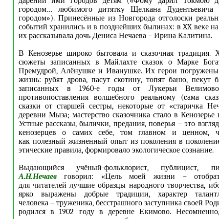
дарении ими городов детям («Фому дарил Токмою 
городом… любимого дитятку Щелкана Дудентьевича 
городом»). Принесённые из Новгорода отголоски реаль
событий хранились и в позднейших былинах: в XX веке на
их рассказывала дочь Дениса Нечаева – Ирина Калитина.
В Кенозерье широко бытовала и сказочная традиция. 
сюжеты записанных в Майлахте сказок о Марке Бога
Премудрой, Алёнушке и Иванушке. Их герои погружены
жизнь: рубят дрова, пасут скотину, топят баню, пекут б
записанных в 1960-е годы от Лукерьи Велимово
противопоставления волшебного реальному (cама сказ
сказки от старшей сестры, некоторые от «старичка Не
деревни Мыза; мастерство сказочника стало в Кенозерье 
Устные рассказы, былички, предания, поверья – это взгляд
кенозерцев о самих себе, том главном и ценном, ч
как полезный жизненный опыт из поколения в поколение
этические правила, формировало экологическое сознание.
Выдающийся учёный-фольклорист, публицист, писа
А.Н.Нечаев
говорил: «Цель моей жизни – отобрат
для читателей лучшие образцы народного творчества, иб
ярко выражены добрые традиции, характер талантл
человека – труженика, бесстрашного заступника своей Ро
родился в 1902 году в деревне Екимово. Несомненно, 