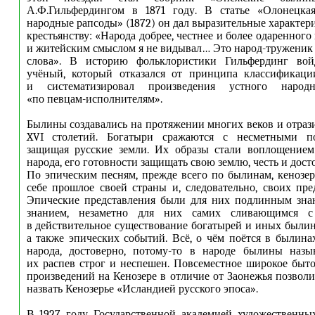
А.Ф.Гильфердингом в 1871 году. В статье «Олонецка
народные рапсоды» (1872) он дал выразительные характер
крестьянству: «Народа добрее, честнее и более одаренно
и житейским смыслом я не видывал… Это народ-труженик
слова». В историю фольклористики Гильфердинг вой
учёный, который отказался от принципа классификац
и систематизировал произведения устного народн
«по певцам-исполнителям».
Былины создавались на протяжении многих веков и отрази
XVI столетий. Богатыри сражаются с несметными по
защищая русские земли. Их образы стали воплощением
народа, его готовности защищать свою землю, честь и дост
По эпическим песням, прежде всего по былинам, кенозе
себе прошлое своей страны и, следовательно, своих пред
Эпические представления были для них подлинным зна
знанием, незаметно для них самих сливающимся с
в действительное существование богатырей и иных были
а также эпических событий. Всё, о чём поётся в былинах
народа, достоверно, потому-то в народе былины назы
их распев строг и неспешен. Повсеместное широкое быт
произведений на Кенозере в отличие от Заонежья позвол
назвать Кенозерье «Исландией русского эпоса».
В 1927 году Государственной академией художественны