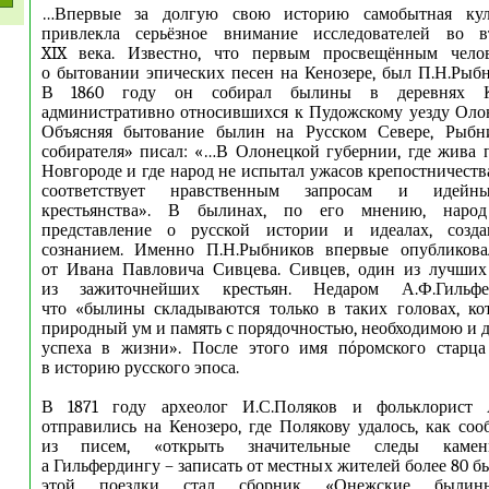
…Впервые за долгую свою историю самобытная куль
привлекла серьёзное внимание исследователей во в
XIX века. Известно, что первым просвещённым чело
о бытовании эпических песен на Кенозере, был П.Н.Рыбни
В 1860 году он собирал былины в деревнях Кен
административно относившихся к Пудожскому уезду Оло
Объясняя бытование былин на Русском Севере, Рыбн
собирателя» писал: «…В Олонецкой губернии, где жива 
Новгороде и где народ не испытал ужасов крепостничеств
соответствует нравственным запросам и идейн
крестьянства». В былинах, по его мнению, народ
представление о русской истории и идеалах, созд
сознанием. Именно П.Н.Рыбников впервые опубликов
от Ивана Павловича Сивцева. Сивцев, один из лучших 
из зажиточнейших крестьян. Недаром А.Ф.Гильфе
что «былины складываются только в таких головах, ко
природный ум и память с порядочностью, необходимою и д
успеха в жизни». После этого имя пóромского старца
в историю русского эпоса.
В 1871 году археолог И.С.Поляков и фольклорист А
отправились на Кенозеро, где Полякову удалось, как со
из писем, «открыть значительные следы каменн
а Гильфердингу – записать от местных жителей более 80 б
этой поездки стал сборник «Онежские былины