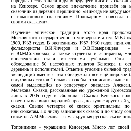
народная песня запали в душу будущего писателя-сказочн
на Кенозере. Самое яркое впечатление произвёл на м
сказочник из деревни Вершинино: «Никогда не забуду мое
с талантливым сказочником Поликарпом, навсегда п
своими сказками».
Изучение эпической традиции этого края продолж
Московского государственного университета им. М.В.Ло
1960, 1962 годах. В экспедициях 1957–1960 годов принял
фольклористы В.И.Чичеров и Э.В.Померанцева –
и Ю.М.Соколовых, а также студенты и аспиранты, мн
впоследствии стали известными учёными. Они п
обследование 56 населённых пунктов Кенозера и ос
деревень и исполнителей. Отметив угасание былевой тра
экспедиций вместе с тем обнаружили всё ещё широкое 
и духовных стихов. Только сказок было записано свыше ш
самой выдающейся по репертуару оказалась Алексан
Мелехова. Сказки, рассказанные ею, уроженкой Кумбасозе
лишь в 2004 году в сборнике «Сказки Кенского вол
известны все виды народной прозы, но лучше других ей у
сказки. Свыше четверти её сказок оригинальны по
или сюжетам. По числу записанных сказок и по числу со
сюжетов А.М.Мелехова − самая крупная русская сказочница
Топонимика – украшение Кенозерья. Много лет своей