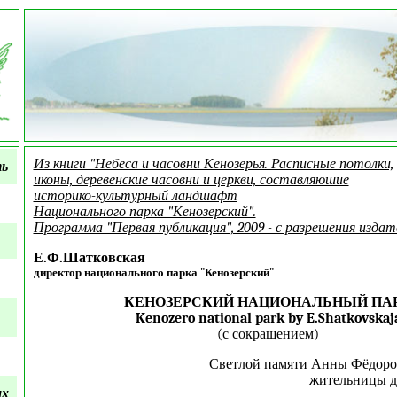
Из книги "Небеса и часовни Кенозерья. Расписные потолки,
ть
иконы, деревенские часовни и церкви, составляюшие
историко-культурный ландшафт
Национального парка "Кенозерский".
Программа "Первая публикация", 2009 - с разрешения издат
Е.Ф.Шатковская
директор национального парка "Кенозерский"
КЕНОЗЕРСКИЙ НАЦИОНАЛЬНЫЙ ПА
Kenozero national park by E.Shatkovskaj
(с сокращением)
Светлой памяти Анны Фёдоро
жительницы д
ых