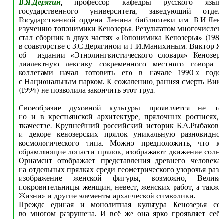
В.Я.Дерягин
, профессор кафедры русского язы
государственного университета, заведующий отд
Государственной ордена Ленина библиотеки им. В.И.Лен
изучению топонимики Кенозерья. Результатом многочисл
стал сборник в двух частях «Топонимика Кенозерья» (198
в соавторстве с З.С.Дерягиной и Г.И.Манихиным. Виктор 
об издании «Этнолингвистического словаря» Кенозер
диалектную лексику современного местного говора
коллегами начал готовить его в начале 1990-х год
с Национальным парком. К сожалению, ранняя смерть Ви
(1994) не позволила закончить этот труд.
Своеобразие духовной культуры проявляется не т
но и в крестьянской архитектуре, прялочных росписях,
ткачестве. Крупнейший российский историк Б.А.Рыбако
и декоре кенозерских прялок уникальную разновидн
космологического типа. Можно предположить, что к
обрамляющие лопасти прялок, изображают движение солн
Орнамент отображает представления древнего человек
на отдельных прялках среди геометрического узорочья ра
изображение женской фигуры, возможно, Вел
покровительницы женщин, невест, женских работ, а так
Жизни» и другие элементы архаической символики.
Прежде единая и монолитная культура Кенозерья се
во многом разрушена. И всё же она ярко проявляет се