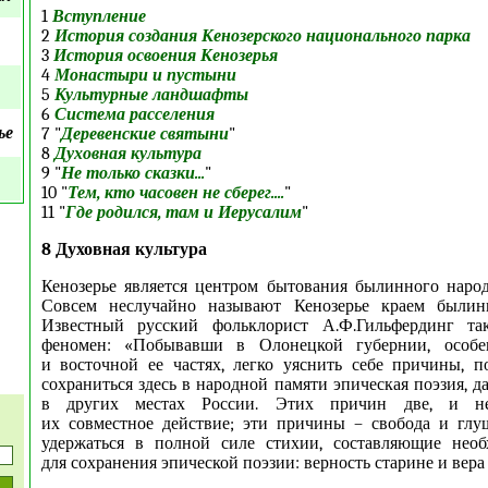
1
Вступление
2
История создания Кенозерского национального парка
3
История освоения Кенозерья
4
Монастыри и пустыни
5
Культурные ландшафты
6
Система расселения
ье
7 "
Деревенские святыни
"
8
Духовная культура
9 "
Не только сказки...
"
10 "
Тем, кто часовен не сберег....
"
11 "
Где родился, там и Иерусалим
"
8 Духовная культура
Кенозерье является центром бытования былинного народ
Совсем неслучайно называют Кенозерье краем былин
Известный русский фольклорист А.Ф.Гильфердинг та
феномен: «Побывавши в Олонецкой губернии, особе
и восточной ее частях, легко уяснить себе причины, 
сохраниться здесь в народной памяти эпическая поэзия, 
в других местах России. Этих причин две, и н
их совместное действие; эти причины – свобода и глу
удержаться в полной силе стихии, составляющие необ
для сохранения эпической поэзии: верность старине и вера