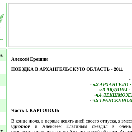
ть
Алексей Ерошин
ПОЕЗДКА В АРХАНГЕЛЬСКУЮ ОБЛАСТЬ
- 2011
-
-
ч.2 АРХАНГЕЛО
-
ч.3 ЛЯДИНЫ -
-
ч.4 ЛЕКШМОЗЕ
-
ч.5 ТРАНСКЕНО
Часть 1. КАРГОПОЛЬ
В конце июля, в первые девять дней своего отпуска, я вмес
vgromov
и Алексеем Елагиным съездил в очень
ых
познавательную поездку по Архангельской области. За эт