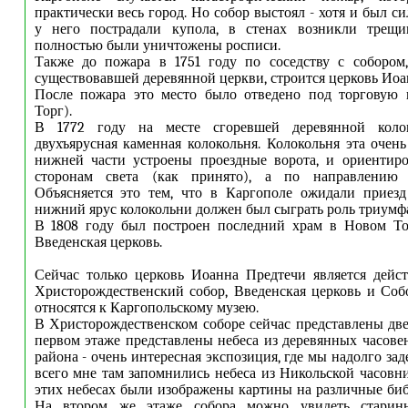
практически весь город. Но собор выстоял - хотя и был с
у него пострадали купола, в стенах возникли трещи
полностью были уничтожены росписи.
Также до пожара в 1751 году по соседству с собором,
существовавшей деревянной церкви, строится церковь Иоа
После пожара это место было отведено под торговую
Торг).
В 1772 году на месте сгоревшей деревянной колок
двухъярусная каменная колокольня. Колокольня эта очень
нижней части устроены проездные ворота, и ориентир
сторонам света (как принято), а по направлению 
Объясняется это тем, что в Каргополе ожидали приезд
нижний ярус колокольни должен был сыграть роль триумф
В 1808 году был построен последний храм в Новом Тор
Введенская церковь.
Сейчас только церковь Иоанна Предтечи является дейс
Христорождественский собор, Введенская церковь и Соб
относятся к Каргопольскому музею.
В Христорождественском соборе сейчас представлены две
первом этаже представлены небеса из деревянных часове
района - очень интересная экспозиция, где мы надолго за
всего мне там запомнились небеса из Никольской часовни
этих небесах были изображены картины на различные би
На втором же этаже собора можно увидеть старин