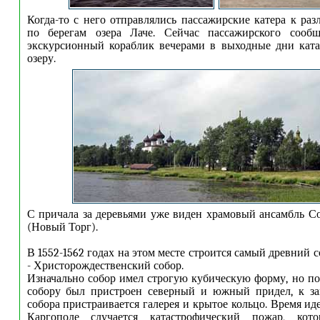
Когда-то с него отправлялись пассажирские катера к ра
по берегам озера Лаче. Сейчас пассажирского сооб
экскурсионный кораблик вечерами в выходные дни кат
озеру.
С причала за деревьями уже виден храмовый ансамбль 
(Новый Торг).
В 1552-1562 годах на этом месте строится самый древний 
- Христорождественский собор.
Изначально собор имел строгую кубическую форму, но поз
собору был пристроен северный и южный придел, к за
собора пристраивается галерея и крытое кольцо. Время иде
Каргополе случается катастрофический пожар, кот