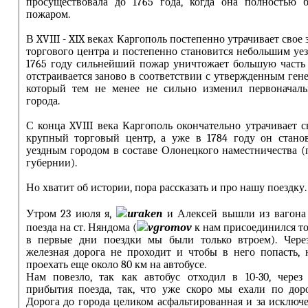
просуществовала до 1765 года, когда она полностью 
пожаром.
В XVIII - XIX веках Каргополь постепенно утрачивает свое
торгового центра и постепенно становится небольшим уе
1765 году сильнейший пожар уничтожает большую часть 
отстраивается заново в соответствии с утвержденным ген
который тем не менее не сильно изменил первоначал
города.
С конца XVIII века Каргополь окончательно утрачивает с
крупный торговый центр, а уже в 1784 году он стано
уездным городом в составе Олонецкого наместничества 
губернии).
Но хватит об истории, пора рассказать и про нашу поездку.
Утром 23 июля я,
uraken
и Алексей вышли из вагона 
поезда на ст. Няндома (
vgromov
к нам присоединился то
в первые дни поездки мы были только втроем). Чере
железная дорога не проходит и чтобы в него попасть,
проехать еще около 80 км на автобусе.
Нам повезло, так как автобус отходил в 10-30, через
прибытия поезда, так, что уже скоро мы ехали по дор
Дорога до города целиком асфальтированная и за исключ