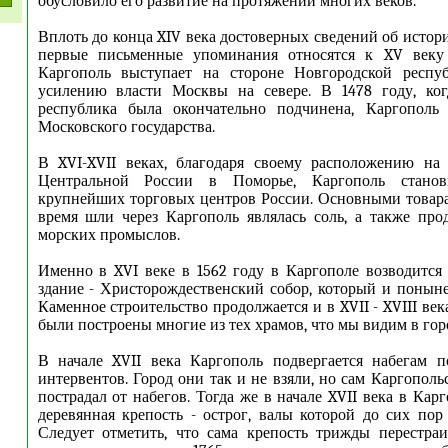
обусловило его развитие на протяжении многих веков.
Вплоть до конца XIV века достоверных сведений об истор
первые письменные упоминания относятся к XV веку
Каргополь выступает на стороне Новгородской респуб
усилению власти Москвы на севере. В 1478 году, ког
республика была окончательно подчинена, Каргополь
Московского государства.
В XVI-XVII веках, благодаря своему расположению на
Центральной России в Поморье, Каргополь стано
крупнейших торговых центров России. Основными товара
время шли через Каргополь являлась соль, а также пр
морских промыслов.
Именно в XVI веке в 1562 году в Каргополе возводится
здание - Христорождественский собор, который и поныне
Каменное строительство продолжается и в XVII - XVIII век
были построены многие из тех храмов, что мы видим в гор
В начале XVII века Каргополь подвергается набегам п
интервентов. Город они так и не взяли, но сам Каргопол
пострадал от набегов. Тогда же в начале XVII века в Кар
деревянная крепость - острог, валы которой до сих пор
Следует отметить, что сама крепость трижды перестраи