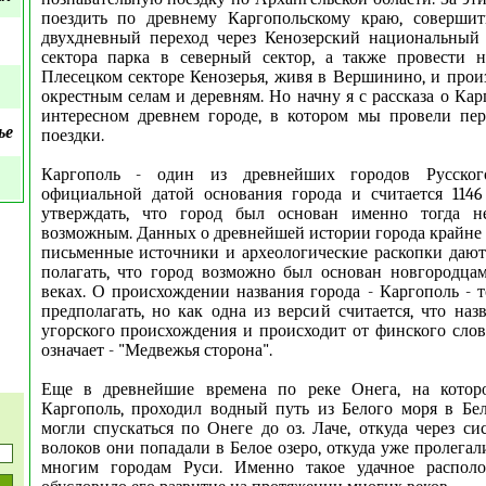
поездить по древнему Каргопольскому краю, совершит
двухдневный переход через Кенозерский национальный
сектора парка в северный сектор, а также провести н
Плесецком секторе Кенозерья, живя в Вершинино, и прои
окрестным селам и деревням. Но начну я с рассказа о Кар
интересном древнем городе, в котором мы провели пе
ье
поездки.
Каргополь - один из древнейших городов Русског
официальной датой основания города и считается 1146
утверждать, что город был основан именно тогда не
возможным. Данных о древнейшей истории города крайне
письменные источники и археологические раскопки даю
полагать, что город возможно был основан новгородцами
веках. О происхождении названия города - Каргополь -
предполагать, но как одна из версий считается, что наз
угорского происхождения и происходит от финского слова
означает - "Медвежья сторона".
Еще в древнейшие времена по реке Онега, на которо
Каргополь, проходил водный путь из Белого моря в Бел
могли спускаться по Онеге до оз. Лаче, откуда через си
волоков они попадали в Белое озеро, откуда уже пролега
многим городам Руси. Именно такое удачное распол