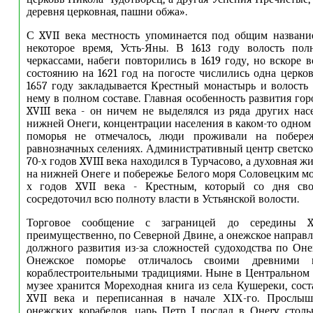
деревня церковная, пашни обжа».
С XVII века местность упоминается под общим названи
некоторое время, Усть-Яны. В 1613 году волость по
черкассами, набеги повторились в 1619 году, но вскоре 
состоянию на 1621 год на погосте числились одна церков
1657 году закладывается Крестный монастырь и волость
нему в полном составе. Главная особенность развития гор
XVIII века - он ничем не выделялся из ряда других на
нижней Онеги, концентрации населения в каком-то одном
поморья не отмечалось, люди проживали на побере
равнозначных селениях. Административный центр светско
70-х годов XVIII века находился в Турчасово, а духовная ж
на нижней Онеге и побережье Белого моря Соловецким мон
х годов XVII века - Крестным, который со дня сво
сосредоточил всю полноту власти в Устьянской волости.
Торговое сообщение с заграницей до середины X
преимущественно, по Северной Двине, а онежское направл
должного развития из-за сложностей судоходства по Онег
Онежское поморье отличалось своими древними 
кораблестроительными традициями. Ныне в Центральном
музее хранится Мореходная книга из села Кушереки, сост
XVII века и переписанная в начале ХIХ-го. Прослыш
онежских корабелов, царь Петр
I
послал в Онеry столь