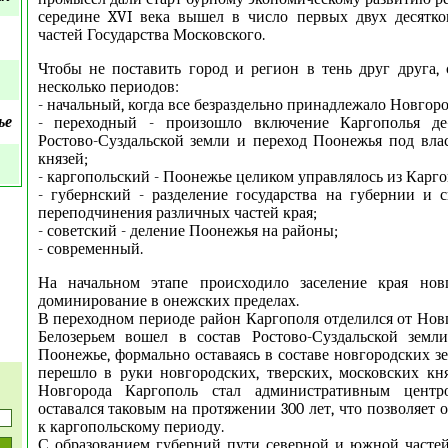
середине XVI века вышел в число первых двух десятк
частей Государства Московского.
Чтобы не поставить город и регион в тень друг друга, 
несколько периодов:
- начальный, когда все безраздельно принадлежало Новгоро
ье
- переходный - произошло включение Каргополья де
Ростово-Суздальской земли и переход Поонежья под вла
князей;
- каргопольский - Поонежье целиком управлялось из Карго
- губернский - разделение государства на губернии и 
переподчинения различных частей края;
- советский - деление Поонежья на районы;
- современный.
На начальном этапе происходило заселение края но
доминирование в онежских пределах.
В переходном периоде район Каргополя отделился от Новг
Белозерьем вошел в состав Ростово-Суздальской земли
Поонежье, формально оставаясь в составе новгородских з
перешло в руки новгородских, тверских, московских кн
Новгорода Каргополь стал административным цент
оставался таковым на протяжении 300 лет, что позволяет
к каргопольскому периоду.
С образованием губерний пути северной и южной частей