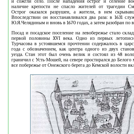
и сожгли село. После нападения острог и селение вос
наличие крепости не спасло жителей от трагедии См
Острог оказался разрушен, а жители, в нем скрывавш
Впоследствии он восстанавливался два раза: в 1631 сл
Ю.Я.Челядиным и вновь в 1670 годах, а затем разобран по в
Посад и посадское поселение на левобережье стало склад
первой половины XVI века. Одно из первых летопис
Турчасова в устоявшемся прочтении содержалось в царс
года с обозначением, как центра одного из двух стано
уезда. Стан этот был очень велик и состоял из 48 вол
граничил с Усть-Мошей, на севере простирался до Белого
все побережье от Онежского берега до Кемской волости вк