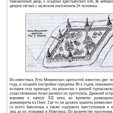
таможенный двор, 5 осадных крестьянских изб, 36 амбаров
дворов тяглых с мужским населением 24 человека.
Из известных Усть-Мошинских крепостей известно две: по
году, и поздней постройки середины 30-х годов, показанн
история села приводит, по аналогии с ранней турчасовск
существованию более раннего их прототипа. Древний остр
корнями к началу Х
II
века, ко времени размещен
домажирича из Онег. Где-то он должен хранить княжеское
со всего Заволочья, а также содержать преступников и 
лиц до их отправки в Новгород. По количеству населения,