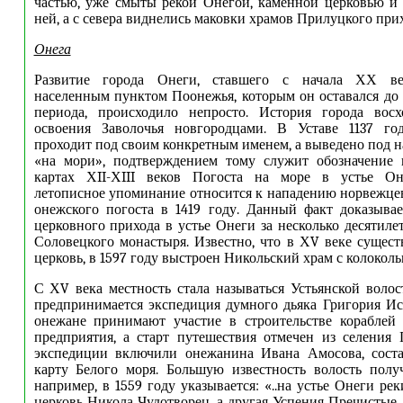
частью, уже смыты рекой Онегой, каменной церковью и
ней, а с севера виднелись маковки храмов Прилуцкого прих
Онега
Развитие города Онеги, ставшего с начала ХХ в
населенным пунктом Поонежья, которым он оставался до 
периода, происходило непросто. История города вос
освоения Заволочья новгородцами. В Уставе 1137 го
проходит под своим конкретным именем, а выведено под н
«на мори», подтверждением тому служит обозначение 
картах Х
II
-Х
III
веков Погоста на море в устье Он
летописное упоминание относится к нападению норвежце
онежского погоста в 1419 году. Данный факт доказыва
церковного прихода в устье Онеги за несколько десятиле
Соловецкого монастыря. Известно, что в Х
V
веке сущест
церковь, в 1597 году выстроен Никольский храм с колоколь
С Х
V
века местность стала называться Устьянской волос
предпринимается экспедиция думного дьяка Григория И
онежане принимают участие в строительстве кораблей 
предприятия, а старт путешествия отмечен из селения 
экспедиции включили онежанина Ивана Амосова, сост
карту Белого моря. Большую известность волость полу
например, в 1559 году указывается: «..на устье Онеги рек
церковь Никола Чудотворец, а другая Успения Пречистые,