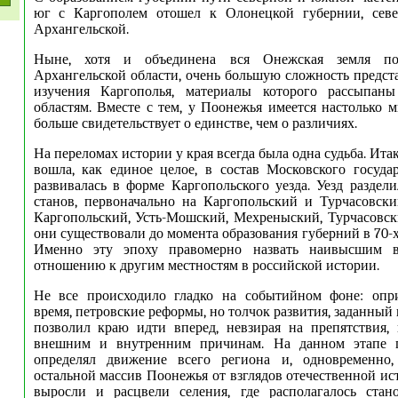
юг с Каргополем отошел к Олонецкой губернии, сев
Архангельской.
Ныне, хотя и объединена вся Онежская земля п
Архангельской области, очень большую сложность предс
изучения Каргополья, материалы которого рассыпан
областям. Вместе с тем, у Поонежья имеется настолько м
больше свидетельствует о единстве, чем о различиях.
На переломах истории у края всегда была одна судьба. Ита
вошла, как единое целое, в состав Московского госуда
развивалась в форме Каргопольского уезда. Уезд раздели
станов, первоначально на Каргопольский и Турчасовски
Каргопольский, Усть-Мошский, Мехреныский, Турчасовск
они существовали до момента образования губерний в 70-х 
Именно эту эпоху правомерно назвать наивысшим в
отношению к другим местностям в российской истории.
Не все происходило гладко на событийном фоне: опр
время, петровские реформы, но толчок развития, заданный в
позволил краю идти вперед, невзирая на препятствия,
внешним и внутренним причинам. На данном этапе г
определял движение всего региона и, одновременно,
остальной массив Поонежья от взглядов отечественной ис
выросли и расцвели селения, где располагалось стано