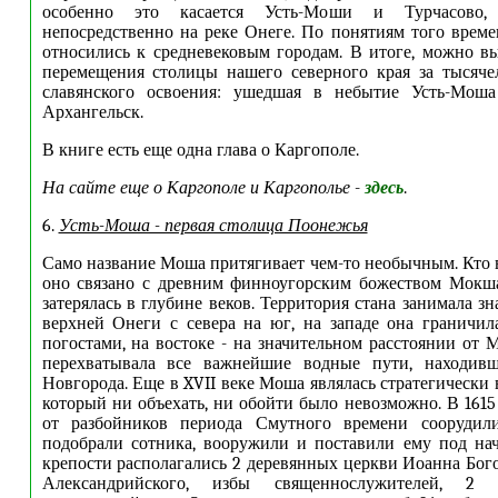
особенно это касается Усть-Моши и Турчасово,
непосредственно на реке Онеге. По понятиям того време
относились к средневековым городам. В итоге, можно в
перемещения столицы нашего северного края за тысяч
славянского освоения: ушедшая в небытие Усть-Мош
Архангельск.
В книге есть еще одна глава о Каргополе.
На сайте еще о Каргополе и Каргополье
-
здесь
.
6.
Усть-Моша - первая столица Поонежья
Само название Моша притягивает чем-то необычным. Кто в
оно связано с древним финноугорским божеством Мокша
затерялась в глубине веков. Территория стана занимала з
верхней Онеги с севера на юг, на западе она граничи
погостами, на востоке - на значительном расстоянии от 
перехватывала все важнейшие водные пути, находив
Новгорода. Еще в XVII веке Моша являлась стратегически
который ни объехать, ни обойти было невозможно. В 1615
от разбойников периода Смутного времени соорудил
подобрали сотника, вооружили и поставили ему под на
крепости располагались 2 деревянных церкви Иоанна Бог
Александрийского, избы священнослужителей, 2 