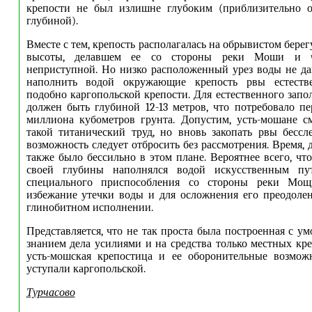
крепости не был излишне глубоким (приблизительно о
глубиной).
Вместе с тем, крепость располагалась на обрывистом бере
высоты, делавшем ее со стороны реки Моши и ч
неприступной. Но низко расположенный урез воды не д
наполнить водой окружающие крепость рвы естеств
подобно каргопольской крепости. Для естественного запо
должен быть глубиной 12-13 метров, что потребовало п
миллиона кубометров грунта. Допустим, усть-мошане с
такой титанический труд, но вновь закопать рвы бесс
возможность следует отбросить без рассмотрения. Время, 
также было бессильно в этом плане. Вероятнее всего, чт
своей глубины наполнялся водой искусственным п
специального приспособления со стороны реки Мощ
избежание утечки воды и для осложнения его преодоле
глинобитном исполнении.
Представляется, что не так проста была построенная с у
знанием дела усилиями и на средства только местных кре
усть-мошская крепостица и ее оборонительные возмож
уступали каргопольской.
Турчасово