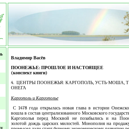
ть
Владимир Васёв
ПООНЕЖЬЕ: ПРОШЛОЕ И НАСТОЯЩЕЕ
(конспект книги)
4.
ЦЕНТРЫ ПООНЕЖЬЯ: КАРГОПОЛЬ, УСТЬ-МОША, Т
ОНЕГА
Каргополь и Каргополье
С 1478 года открылась новая глава в истории Онежско
вошла в состав централизованного Московского государст
Каргополья перед Москвой не позабылись и на Поон
золотой дождь царских милостей. Монополия на продаж
ых
промысел дали старт бурному экономическому развитию ре