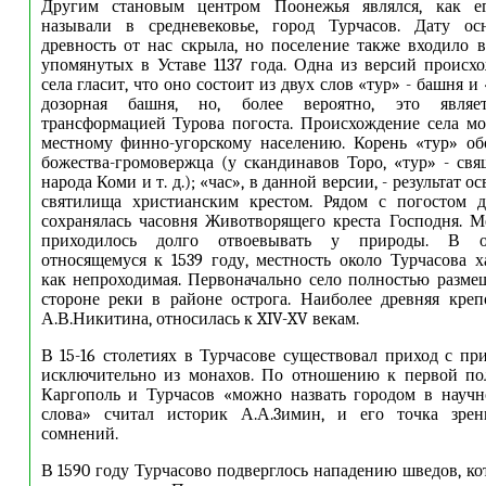
Другим становым центром Поонежья являлся, как ег
называли в средневековье, город Турчасов. Дату ос
древность от нас скрыла, но поселение также входило в
упомянутых в Уставе 1137 года. Одна из версий происх
села гласит, что оно состоит из двух слов «тур» - башня и 
дозорная башня, но, более вероятно, это являе
трансформацией Турова погоста. Происхождение села м
местному финно-угорскому населению. Корень «тур» об
божества-громовержца (у скандинавов Торо, «тур» - св
народа Коми и т. д.); «час», в данной версии, - результат 
святилища христианским крестом. Рядом с погостом д
сохранялась часовня Животворящего креста Господня. М
приходилось долго отвоевывать у природы. В о
относящемуся к 1539 году, местность около Турчасова ха
как непроходимая. Первоначально село полностью разме
стороне реки в районе острога. Наиболее древняя кре
А.В.Никитина, относилась к XIV-XV векам.
В 15-16 столетиях в Турчасове существовал приход с пр
исключительно из монахов. По отношению к первой пол
Каргополь и Турчасов «можно назвать городом в научн
слова» считал историк А.А.3имин, и его точка зре
сомнений.
В 1590 году Турчасово подверглось нападению шведов, ко