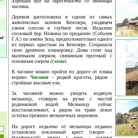
Хороший вид на окрестности со звонницы
часовни.
Деревня расположена в одном из самых
живописных заливов Кенозера, уходящем
узким плесом в глубину лесов. Недалеко
сосновый бор. Названа по преданию (Соболев
ье
Г.А.) по имени Зеха, предположительно одного
из первых христиан на Кенозере. Сохранила
свою древнюю планировку. Дома стоят над
маленьким озерком, связанным протокой с
основным озером (
схема
).
К часовне можно пройти по дороге от пляжа
вправо.
Часовня
– редкой красоты, рядом -
стройные высокие ели.
За часовней можно увидеть водяную
мельницу, стоящую на ручье с чистой
родниковой водой. Мельницу сейчас
восстанавливают, а рядом на траве лежат
остатки прежних мельничных жерновов.
На дороге недалеко от мельницы недавно
установлен поклонный крест (скорее -
бутафорский), рядом с ним - остатки