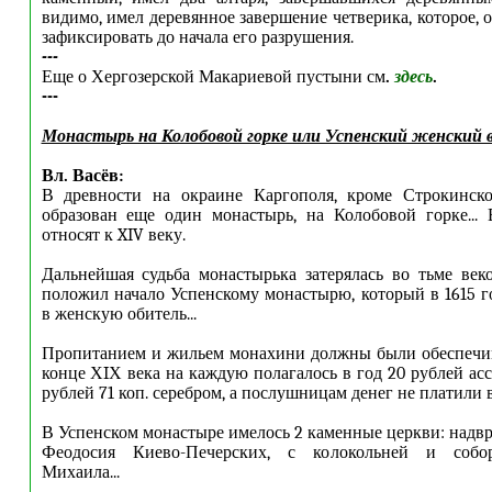
видимо, имел деревянное завершение четверика, которое, о
зафиксировать до начала его разрушения.
---
Еще о Хергозерской Макариевой пустыни см
.
здесь
.
---
Монастырь на Колобовой горке или Успенский женский в
Вл. Васёв:
В древности на окраине Каргополя, кроме Строкинск
образован еще один монастырь, на Колобовой горке...
относят к XIV веку.
Дальнейшая судьба монастырька затерялась во тьме век
положил начало Успенскому монастырю, который в 1615 г
в женскую обитель...
Пропитанием и жильем монахини должны были обеспечив
конце ХIХ века на каждую полагалось в год 20 рублей ас
рублей 71 коп. серебром, а послушницам денег не платили во
В Успенском монастыре имелось 2 каменные церкви: надвр
Феодосия Киево-Печерских, с колокольней и собор
Михаила...