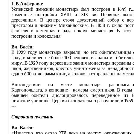
Г.В.Алферова:
Успенский женский монастырь был построен в 1649 г.
каменные постройки XVIII и XIX вв. Первоначально
деревянным. В центре стоял двухэтажный собор с ве
престолом и нижним Михайлоским. В 1858 г. было пост
флигеля и каменная ограда вокруг монастыря. В этот
построена и колокольня.
Вл. Васёв:
В 1929 году монастырь закрыли, но его обитательницы 
году, в количестве более 100 человек, изгнаны из обител
миру...В 1929 году церковные здания монастыря переданы с
икон, жертвенников, крестов уничтожены за ненадобност
сдано 600 килограмм книг, а колокола отправлены на мета
Впоследствии на месте монастыря располагало
Каргопольлага, в конюшне - камеры смертников. В годы
бывшей обители дислоцировалось переведенное из В
пехотное училище. Церкви окончательно разрушили в 1959 
---
Строкина пустынь
Вл. Васёв:
«Известно, что около XIV века на местах, окружающих