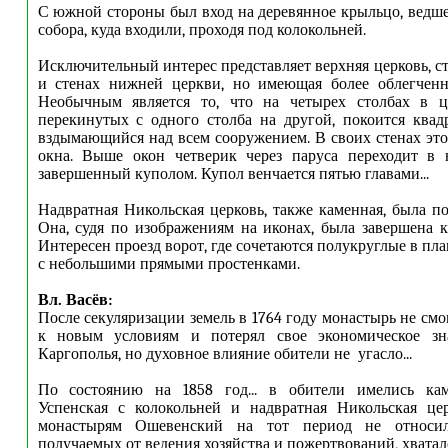
С южной стороны был вход на деревянное крыльцо, ведше
собора, куда входили, проходя под колокольней.
Исключительный интерес представляет верхняя церковь, с
и стенах нижней церкви, но имеющая более облегченн
Необычным является то, что на четырех столбах в це
перекинутых с одного столба на другой, покоится квад
вздымающийся над всем сооружением. В своих стенах это
окна. Выше окон четверик через паруса переходит в 
завершенный куполом. Купол венчается пятью главами...
Надвратная Никольская церковь, также каменная, была по
Она, судя по изображениям на иконах, была завершена 
Интересен проезд ворот, где сочетаются полукруглые в п
с небольшими прямыми простенками.
Вл. Васёв:
После секуляризации земель в 1764 году монастырь не см
к новым условиям и потерял свое экономическое зн
Каргополья, но духовное влияние обители не угасло...
По состоянию на 1858 год... в обители имелись ка
Успенская с колокольней и надвратная Никольская це
монастырям Ошевенский на тот период не относилс
получаемых от ведения хозяйства и пожертвований, хвата