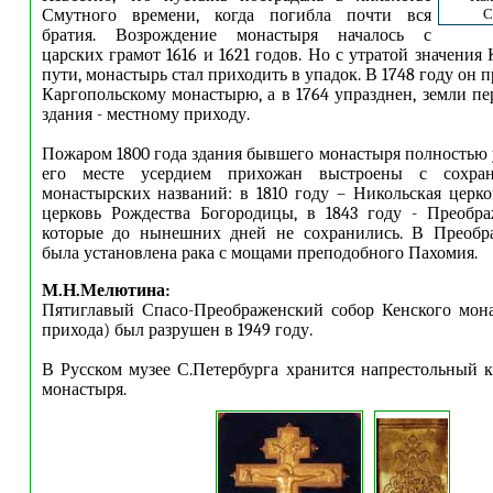
Смутного времени, когда погибла почти вся
С
братия. Возрождение монастыря началось с
царских грамот 1616 и 1621 годов. Но с утратой значения
пути, монастырь стал приходить в упадок. В 1748 году он 
Каргопольскому монастырю, а в 1764 упразднен, земли пе
здания - местному приходу.
Пожаром 1800 года здания бывшего монастыря полностью
его месте усердием прихожан выстроены с сохра
монастырских названий: в 1810 году – Никольская церков
церковь Рождества Богородицы, в 1843 году - Преобра
которые до нынешних дней не сохранились. В Преобр
была установлена рака с мощами преподобного Пахомия.
М.Н.Мелютина:
Пятиглавый Спасо-Преображенский собор Кенского мона
прихода) был разрушен в 1949 году.
В Русском музее С.Петербурга хранится напрестольный к
монастыря.