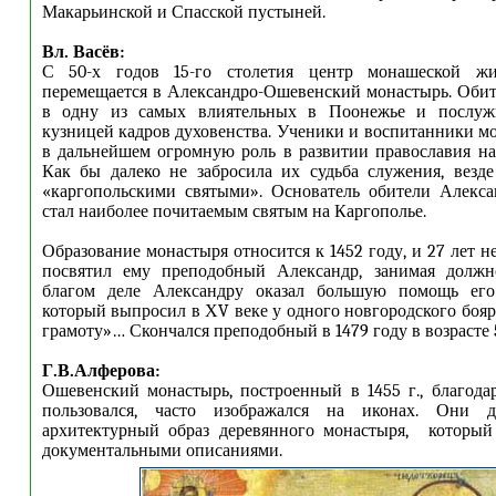
Макарьинской и Спасской пустыней.
Вл. Васёв:
С 50-х годов 15-го столетия центр монашеской жи
перемещается в Александро-Ошевенский монастырь. Обит
в одну из самых влиятельных в Поонежье и послужи
кузницей кадров духовенства. Ученики и воспитанники м
в дальнейшем огромную роль в развитии православия на
Как бы далеко не забросила их судьба служения, везд
«каргопольскими святыми». Основатель обители Алекс
стал наиболее почитаемым святым на Каргополье.
Образование монастыря относится к 1452 году, и 27 лет 
посвятил ему преподобный Александр, занимая должн
благом деле Александру оказал большую помощь его
который выпросил в ХV веке у одного новгородского боя
грамоту»… Скончался преподобный в 1479 году в возрасте 5
Г.В.Алферова:
Ошевенский монастырь, построенный в 1455 г., благодар
пользовался, часто изображался на иконах. Они 
архитектурный образ деревянного монастыря, который 
документальными описаниями.