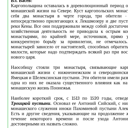
Вл. Васёв:
Каргопольщина оставалась в дореволюционный период о
монашеской жизни на Севере. Куст каргопольских мона
себя два монастыря в черте города, три обители -
непосредственно прилегающих к Лекшмозеру и две пуст
реки Кены. Все они поддерживали между собой достаточно
хозяйственная деятельность не приводила к острым к
монастырями, по крайней мере, источников, прямо 
конкурентную борьбу за привилегии, не отмечалось.
монастырей зависело от настоятелей, способных обратить
милости, которые надо подтверждать всякий раз при во
нового царя.
Наособицу стояли три монастыря, связывающие карг
монашеской жизни с нижнеонежским и северодвинским
Ямецкая и Шелексинская пустыни. Эти обители имели разн
одна из них не оказала существенного влияния как на
монашескую жизнь Поонежья.
Наиболее короткий срок, с 1513 по 1520 годы, отве
Троицкой пустыни
.
Основал ее Антоний Сийский, с ни
монашеского служения иноки Пахомиевой пустыни Алек
Есть и другие сведения, указывающие на продолжение 
течение некоторого времени и после ухода Антони
достоверными их назвать сложно.