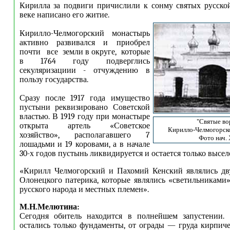
Кирилла за подвиги причислили к сонму святых русско
веке написано его житие.
Кирилло-Челмогорский монастырь
активно развивался и приобрел
почти все земли в округе, которые
в 1764 году подверглись
секуляризациии - отчуждению в
пользу государства.
Сразу после 1917 года имущество
пустыни реквизировано Советской
властью. В 1919 году при монастыре
"Святые во
открыта артель «Советское
Кирилло-Челмогорск
хозяйство», располагавшего 7
Фото нач. 
лошадьми и 19 коровами, а в начале
30-х годов пустынь ликвидируется и остается только высел
«Кирилл Челмогорский и Пахомий Кенский являлись дву
Олонецкого патерика, которые являлись «светильниками»
русского народа и местных племен».
М.Н.Мелютина:
Сегодня обитель находится в полнейшем запустении.
остались только фундаменты, от ограды — груда кирпиче