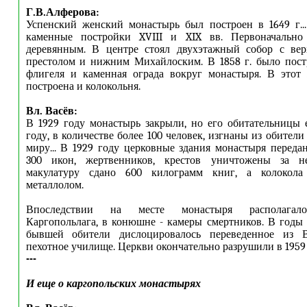
Г.В.Алферова:
Успенский женский монастырь был построен в 1649 г.
каменные постройки XVIII и XIX вв. Первоначально
деревянным. В центре стоял двухэтажный собор с ве
престолом и нижним Михайлоским. В 1858 г. было пост
флигеля и каменная ограда вокруг монастыря. В этот
построена и колокольня.
Вл. Васёв:
В 1929 году монастырь закрыли, но его обитательницы 
году, в количестве более 100 человек, изгнаны из обител
миру... В 1929 году церковные здания монастыря передан
300 икон, жертвенников, крестов уничтожены за не
макулатуру сдано 600 килограмм книг, а колокола
металлолом.
Впоследствии на месте монастыря располагало
Каргопольлага, в конюшне - камеры смертников. В годы
бывшей обители дислоцировалось переведенное из В
пехотное училище. Церкви окончательно разрушили в 1959 
---
И еще о каргопольских монастырях