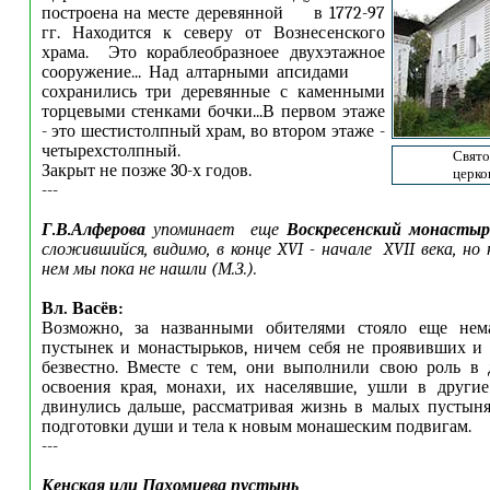
построена на месте деревянной в 1772-97
гг. Находится к северу от Вознесенского
храма. Это кораблеобразноее двухэтажное
сооружение... Над алтарными апсидами
сохранились три деревянные с каменными
торцевыми стенками бочки...В первом этаже
- это шестистолпный храм, во втором этаже -
четырехстолпный.
Свято
Закрыт не позже 30-х годов.
церко
---
Г.В.Алферова
упоминает еще
Воскресенский монастыр
сложившийся, видимо, в конце XVI - начале XVII века, но
нем мы пока не нашли (М.З.).
Вл. Васёв:
Возможно, за названными обителями стояло еще нем
пустынек и монастырьков, ничем себя не проявивших и
безвестно. Вместе с тем, они выполнили свою роль в 
освоения края, монахи, их населявшие, ушли в други
двинулись дальше, рассматривая жизнь в малых пустыня
подготовки души и тела к новым монашеским подвигам.
---
Кенская или Пахомиева пустынь