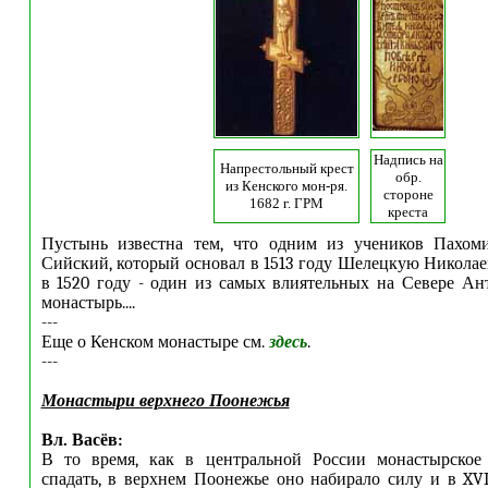
Надпись на
Напрестольный крест
обр.
из Кенского мон-ря.
стороне
1682 г. ГРМ
креста
Пустынь известна тем, что одним из учеников Пахо
Сийский, который основал в 1513 году Шелецкую Николае
в 1520 году - один из самых влиятельных на Севере А
монастырь....
---
Еще о Кенском монастыре см.
здесь
.
---
Монастыри верхнего Поонежья
Вл. Васёв:
В то время, как в центральной России монастырское
спадать, в верхнем Поонежье оно набирало силу и в XVI