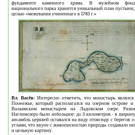
фундаменте каменного храма. В музейном фонде
национального парка хранится уникальный план пустыни,
целью «межевания учиненнаго в 1783 г.»
Вл. Васёв:
Интересно отметить, что монастырь являлс
Поонежье, который располагался на озерном острове и
Валаамским монастырем на Ладожском озере. Разн
Наглимозеро было небольшое: до 3 километров - в ширину,
ансамбль церквей оставался на виду отовсюду с берегов 
углами, что вкупе с живописностью природы создавало н
и цельную картину.