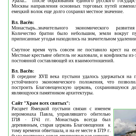
Урала... После образования единого русского государ
Москвы направления основных торговых путей изменил
емецкий волок еще долго сохранял местное значение.
Вл. Васёв:
Монастырь...значительного экономического развит
Количество братии было небольшим, земли вокруг п
приписанные угодья находились на значительном удалении 
Смутное время чуть совсем не поставило крест на ее
Местные крестьяне обитель не жаловали, и конфликты из-
постоянной составляющей их взаимоотношений.
Вл. Васёв:
В середине XVII века пустыни удалось удержаться на 
устойчивого экономического положения, что позвол
построить Благовещенскую церковь, сохранившуюся 
являющуюся памятником архитектуры.
Сайт "Храм всех святых"
:
Расцвет Ямецкой пустыни связан с именем
иеромонаха Павла, управлявшего обителью
1718 - 1741 гг. Монастырь всегда был
деревянным, старая церковь Благовещения к
тому времени обветшала, и на ее месте в 1719 г.