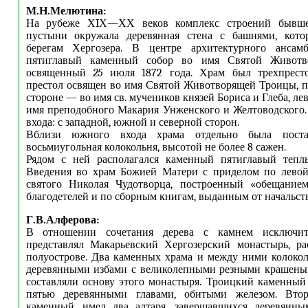
М.Н.Мелютина:
На рубеже ХIХ—ХХ веков комплекс строений бывше
пустыни окружала деревянная стена с башнями, кото
берегам Хергозера. В центре архитектурного ансамб
пятиглавый каменный собор во имя Святой Животв
освященный
25
июля 1872 года. Храм был трехпрест
престол освящен во имя Святой Животворящей Троицы, п
стороне — во имя св. мучеников князей Бориса и Глеба, л
имя преподобного Макария Унженского и Желтоводского.
входа: с западной, южной и северной сторон.
Вблизи южного входа храма отдельно была поста
восьмиугольная колокольня, высотой не более 8 сажен.
Рядом с ней располагался каменный пятиглавый теп
Введения во храм Божией Матери с приделом по левой
святого Николая Чудотворца, построенный «обещание
благодетелей и по сборным книгам, выданным от начальств
Г.В.Алферова:
В отношении сочетания дерева с камнем исключит
представлял Макарьевский Хергозерский монастырь, р
полуострове. Два каменных храма и между ними колоко
деревянными избами с великолепными резными крашены
составляли основу этого монастыря. Троицкий каменный
пятью деревянными главами, обитыми железом. Втор
каменный, имел два алтаря, завершавшихся деревянны