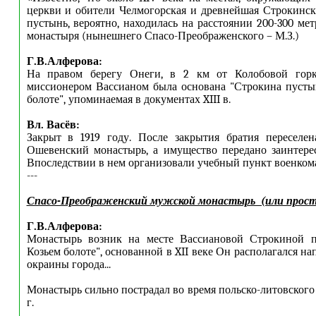
церкви и обители Челмогорская и древнейшая Строкинск
пустынь, вероятно, находилась на расстоянии 200-300 ме
монастыря (нынешнего Спасо-Преображенского – М.З.)
Г.В.Алферова:
На правом берегу Онеги, в 2 км от Колобовой горк
миссионером Вассианом была основана "Строкина пустын
болоте", упоминаемая в документах XIII в.
Вл. Васёв:
Закрыт в 1919 году. После закрытия братия переселен
Ошевенский монастырь, а имущество передано заинтере
Впоследствии в нем организовали учебный пункт военкома
---
Спасо-Преображенский мужской монастырь (или прост
Г.В.Алферова:
Монастырь возник на месте Вассиановой Строкиной п
Козьем болоте", основанной в XII веке Он располагался н
окраины города...
Монастырь сильно пострадал во время польско-литовского
г.