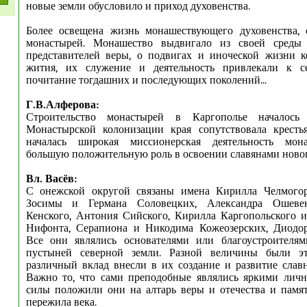
новые земли обусловило и приход духовенства.
Более освещена жизнь монашествующего духовенства,
монастырей. Монашество выдвигало из своей среды 
представителей веры, о подвигах и иноческой жизни к
жития, их служение и деятельность привлекали к с
почитание тогдашних и последующих поколений...
Г.В.Алферова:
Строительство монастырей в Каргополье началось 
Монастырской колонизации края сопутствовала крестья
началась широкая миссионерская деятельность мона
большую положительную роль в освоении славянами новог
Вл. Васёв:
С онежской округой связаны имена Кирилла Челмогорс
Зосимы и Германа Соловецких, Александра Ошевен
Кенского, Антония Сийского, Кирилла Каргопольского 
Нифонта, Серапиона и Никодима Кожеозерских, Диодор
Все они являлись основателями или благоустроителя
пустыней северной земли. Разной величины были э
различный вклад внесли в их создание и развитие сла
Важно то, что сами преподобные являлись яркими личн
силы положили они на алтарь веры и отечества и памя
пережила века.