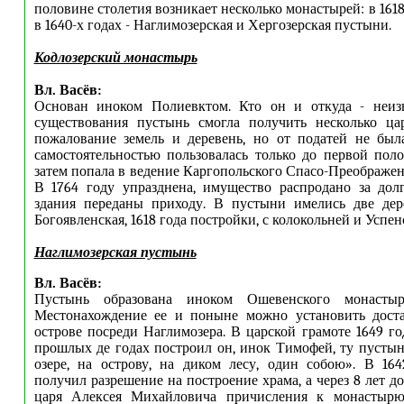
половине столетия возникает несколько монастырей: в 1618
в 1640-х годах - Наглимозерская и Хергозерская пустыни.
Кодлозерский монастырь
Вл. Васёв:
Основан иноком Полиевктом. Кто он и откуда - неизв
существования пустынь смогла получить несколько ца
пожалование земель и деревень, но от податей не был
самостоятельностью пользовалась только до первой поло
затем попала в ведение Каргопольского Спасо-Преображен
В 1764 году упразднена, имущество распродано за дол
здания переданы приходу. В пустыни имелись две дер
Богоявленская, 1618 года постройки, с колокольней и Успен
Наглимозерская пустынь
Вл. Васёв:
Пустынь образована иноком Ошевенского монасты
Местонахождение ее и поныне можно установить доста
острове посреди Наглимозера. В царской грамоте 1649 го
прошлых де годах построил он, инок Тимофей, ту пустын
озере, на острову, на диком лесу, один собою». В 16
получил разрешение на построение храма, а через 8 лет д
царя Алексея Михайловича причисления к монастырю