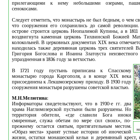
прилегающими к нему небольшими озерами, пашн
сенокосами.
Следует отметить, что монастырь не был бедным, о чем св
что сооружения его сохранились до самой революции.
острове строится церковь Неопалимой Купины, а в 1811 
воздвигнута каменная церковь Тихвинской Божией Ма
колокольней. В церковных документах ХIХ века отмечаетс
находилась также деревянная церковь трех святителей В
Григория Богослова и Иоанна Златоуста неизвестного 
упраздненная в 1836 году за ветхостью.
В 1721 году пустынь приписана к Спасскому
монастырю города Каргополя, а в конце ХIХ века
присоединена к Лекшмозерскому приходу. В 1930 году
сооружения монастыря разрушены советской властью.
М.Н.Мелютина:
Информаторы свидетельствуют, что в 1930-е гг. два
храма Наглимозерской пустыни были разрушены. Но
территория обители, «где славили Бога иноки
смиренные, служа обетам по мере сил своих», по-
прежнему остается святым, притягательным местом.
н
«Образ места» хранят устные истории об иноческой
жизни, остатки монашеской кельи и деревянный крест,