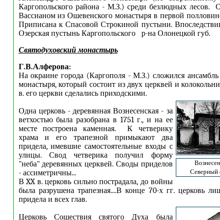
Каргопольского района - М.З.) среди безлюдных лесов. 
Вассианом из Ошевенского монастыря в первой полловине 
Приписана к Спасовой Строкиной пустыни. Впоследствии
Озерская пустынь Каргопольского р-на Олонецкой губ.
Святодуховский монастырь
Г.В.Алферова:
На окраине города (Каргополя - М.З.) сложился ансамбль
монастыря, который состоит из двух церквей и колокольни
в. его церкви сделались приходскими.
Одна церковь - деревянная Вознесенская - за
ветхостью была разобрана в 1751 г., и на ее
месте построена каменная. К четверику
храма и его трапезной примыкают два
придела, имевшие самостоятельные входы с
улицы. Свод четверика получил форму
Вознесен
"неба" деревянных церквей. Своды приделов
Северный 
- ассиметричны...
В XX в. церковь сильно пострадала, до войны
была разрушена трапезная....В конце 70-х гг. церковь л
придела и всех глав.
Церковь Сошествия святого Духа была