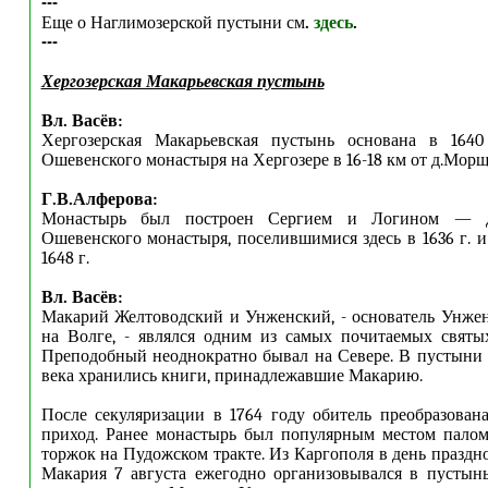
---
Еще о Наглимозерской пустыни см
.
здесь
.
---
Хергозерская Макарьевская пустынь
Вл. Васёв:
Хергозерская Макарьевская пустынь основана в 164
Ошевенского монастыря на Хергозере в 16-18 км от д.Мор
Г.В.Алферова:
Монастырь был построен Сергием и Логином — д
Ошевенского монастыря, поселившимися здесь в 1636 г.
1648 г.
Вл. Васёв:
Макарий Желтоводский и Унженский, - основатель Унже
на Волге, - являлся одним из самых почитаемых святы
Преподобный неоднократно бывал на Севере. В пустыни
века хранились книги, принадлежавшие Макарию.
После секуляризации в 1764 году обитель преобразован
приход. Ранее монастырь был популярным местом палом
торжок на Пудожском тракте. Из Каргополя в день праздн
Макария 7 августа ежегодно организовывался в пустын