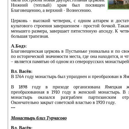
была построена новая двупрестольная церковь.
Нижний (теплый) храм был посвящен
Благовещению, а верхний - Вознесению.
Церковь - высокий четверик, с одним алтарем и доста
культового строения завершением - простой бочкой. Такая
меньшего размера, завершает пятистенную апсиду. К чет
большая трапезная.
А.Бодэ:
Благовещенская церковь в Пустыньке уникальна и по свое
по исторической значимости места, где она находится, и ч
– является памятью об одном из северорусских монастырей
Вл. Васёв:
В 1764 году монастырь был упразднен и преобразован в Я
В 1898 году в приходе организована Ямецкая ж
преобразованная в 1910 году в женский монастырь. В 
монастырь оказался разграблен партизанским отря
Окончательно закрыт советской властью в 1920 году.
---
Монастырь близ Турчасово
Вл. Васёв: