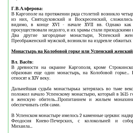
Г.В.Алферова:
В Каргополе на протяжении ряда столетий возникло четыр
из них, Святодуховский и Воскресенский, сложились
видимо, в конце XVI - начале XVII вв. Однако как
просуществовали недолго, и их храмы стали приходскими 
Два другие загородные монастыри, Успенский же
Преображенский мужской, возникли на издревле обжитых 
Монастырь на Колобовой горке или Успенский женский
Вл. Васёв:
В древности на окраине Каргополя, кроме Строкинск
образован еще один монастырь, на Колобовой горке...
относят к XIV веку.
Дальнейшая судьба монастырька затерялась во тьме век
положил начало Успенскому монастырю, который в 1615 г
в женскую обитель...Пропитанием и жильем монахи
обеспечивать себя сами.
В Успенском монастыре имелось 2 каменные церкви: надвр
Феодосия Киево-Печерских, с колокольней и собор
Михаила...