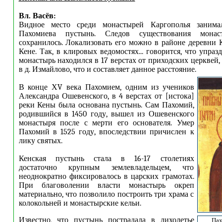
Вл. Васёв:
Видное место среди монастырей Каргополья занима
Пахомиева пустынь. Следов существования мона
сохранилось. Локализовать его можно в районе деревни 
Кене. Так, в клировых ведомостях... говорится, что упр
монастырь находился в 17 верстах от приходских церквей
в д. Измайлово, что и составляет данное расстояние.
В конце ХV века Пахомием, одним из учеников
Александра Ошевенского, в 4 верстах от [истока]
реки Кены была основана пустынь. Сам Пахомий,
родившийся в 1450 году, вышел из Ошевенского
монастыря после с мерти его основателя. Умер
Пахомий в 1525 году, впоследствии причислен к
лику святых.
Кенская пустынь стала в 16-17 столетиях
достаточно крупным землевладельцем, что
неоднократно фиксировалось в царских грамотах.
При благоволении власти монастырь окреп
материально, что позволило построить три храма с
колокольней и монастырские кельи.
Известно, что пустынь пострадала в лихолетье
Пах