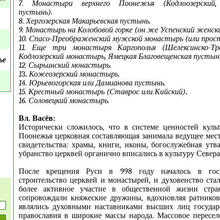
7. Монастыри верхнего Поонежья (Кодлоозерский, 
пустынь).
8. Хергозерская Макарьевская пустынь.
9. Монастырь на Колобовой горке (он же Успенский женски
10. Спасо-Преображенский мужской монастырь (или прост
11. Еще три монастыря Каргополья (Шелексинско-Тр
Кодлозерский монастырь, Ямецкая Благовещенская пустын
ье
12. Сырьинский монастырь.
1
3
.
Кожеозерский монастырь.
14. Юрьевогорская или Дамианова пустынь.
15. Крестный монастырь (Ставрос или Кийский)
.
16. Соловецкий монастырь.
Вл. Васёв:
Исторически сложилось, что в системе ценностей куль
Поонежья церковная составляющая занимала ведущее мес
свидетельства: храмы, книги, иконы, богослужебная утв
убранство церквей органично вписались в культуру Севера
После крещения Руси в 998 году началось в госу
строительство церквей и монастырей, и духовенство ста
более активное участие в общественной жизни стра
сопровождали княжеские дружины, вдохновляя ратников
являлись духовными наставниками высших лиц государс
православия в широкие массы народа. Массовое пересел