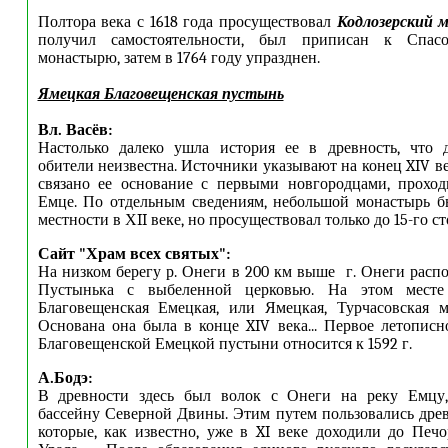
Полтора века с 1618 года просуществовал
Кодлозерский 
получил самостоятельности, был приписан к Спасо-
монастырю, затем в 1764 году упразднен.
Ямецкая Благовещенская пустынь
Вл. Васёв:
Настолько далеко ушла история ее в древность, что д
обители неизвестна. Источники указывают на конец XIV ве
связано ее основание с первыми новгородцами, прохо
Емце. По отдельным сведениям, небольшой монастырь б
местности в ХII веке, но просуществовал только до 15-го ст
Сайт "Храм всех святых"
:
На низком берегу р. Онеги в 200 км выше г. Онеги расп
Пустынька с выбеленной церковью. На этом месте 
Благовещенская Емецкая, или Ямецкая, Турчасовская м
Основана она была в конце XIV века... Первое летопис
Благовещенской Емецкой пустыни относится к 1592 г.
А.Бодэ:
В древности здесь был волок с Онеги на реку Емцу
бассейну Северной Двины. Этим путем пользовались дре
которые, как известно, уже в XI веке доходили до Печ