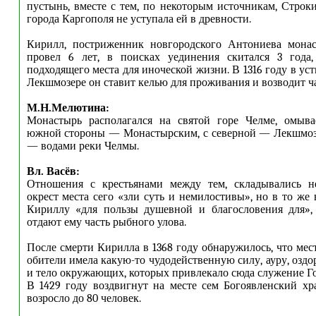
пустынь, вместе с тем, по некоторым источникам, Строк
города Каргополя не уступала ей в древности.
Кирилл, постриженник новгородского Антониева монас
провел 6 лет, в поисках уединения скитался 3 года
подходящего места для иноческой жизни. В 1316 году в ус
Лекшмозере он ставит келью для проживания и возводит ча
М.Н.Мелютина:
Монастырь располагался на святой горе Челме, омыва
южной стороны — Монастырским, с северной — Лекшмозе
— водами реки Челмы.
Вл. Васёв:
Отношения с крестьянами между тем, складывались н
окрест места сего «зли суть и немилостивы», но в то же
Кириллу «для пользы душевной и благословения для», 
отдают ему часть рыбного улова.
После смерти Кирилла в 1368 году обнаружилось, что мес
обители имела какую-то чудодейственную силу, ауру, оз
и тело окружающих, которых привлекало сюда служение Го
В 1429 году воздвигнут на месте сем Богоявленский хр
возросло до 80 человек.