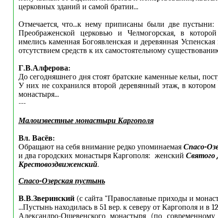
церковных зданий и самой братии...
Отмечается, что...к нему приписаны были две пустыни: 
Преображенской церковью и Челмогорская, в которо
имелись каменная Богоявленская и деревянная Успенская 
отсутствием средств к их самостоятельному существовани
Г.В.Алферова:
До сегодняшнего дня стоят братские каменные кельи, пост
У них не сохранился второй деревянный этаж, в котором
монастыря...
---
Малоизвестные монастыри Каргополя
Вл. Васёв:
Обращают на себя внимание редко упоминаемая
Спасо-Озе
и два городских монастыря Каргополя: женский
Святого 
Крестовоздвиженский
.
Спасо-Озерская пустынь
В.В.Зверинский
(с сайта "Православные приходы и монаст
...Пустынь находилась в 51 вер. к северу от Каргополя и в 12
Александро-Ошевенского монастыря (по современному 