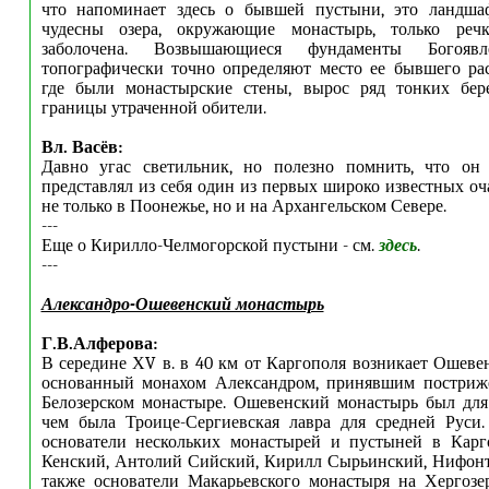
что напоминает здесь о бывшей пустыни, это ландша
чудесны озера, окружающие монастырь, только реч
заболочена. Возвышающиеся фундаменты Богоявл
топографически точно определяют место ее бывшего ра
где были монастырские стены, вырос ряд тонких бер
границы утраченной обители.
Вл. Васёв:
Давно угас светильник, но полезно помнить, что он
представлял из себя один из первых широко известных оч
не только в Поонежье, но и на Архангельском Севере.
---
Еще о Кирилло-Челмогорской пустыни - см.
здесь
.
---
Александро-Ошевенский монастырь
Г.В.Алферова:
В середине ХV в. в 40 км от Каргополя возникает Ошеве
основанный монахом Александром, принявшим постриж
Белозерском монастыре. Ошевенский монастырь был для
чем была Троице-Сергиевская лавра для средней Руси
основатели нескольких монастырей и пустыней в Карг
Кенский, Антолий Сийский, Кирилл Сырьинский, Нифонт
также основатели Макарьевского монастыря на Хергозер