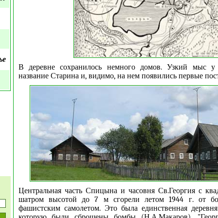
ье
В деревне сохранилось немного домов. Узкий мыс у
название Старина и, видимо, на нем появились первые пос
Центральная часть Спицына и часовня Св.Георгия с кв
шатром высотой до 7 м сгорели летом 1944 г. от б
фашистским самолетом. Это была единственная деревня
которую были сброшены бомбы (Н.А.Макаров). "Георг