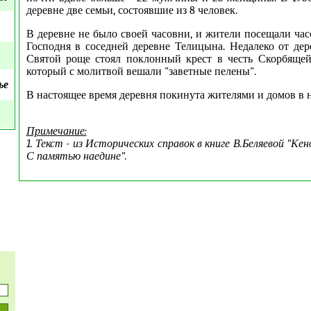
деревне две семьи, состоявшие из 8 человек.
В деревне не было своей часовни, и жители посещали ча
Господня в соседней деревне Телицына. Недалеко от дер
Святой роще стоял поклонный крест в честь Скорбящей
который с молитвой вешали "заветные пелены".
ье
В настоящее время деревня покинута жителями и домов в н
Примечание:
1. Текст - из Исторических справок в книге В.Беляевой "Кен
С памятью наедине".