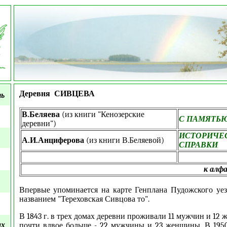
Деревня СИВЦЕВА
ть
В.Беляева
(из книги "Кенозерские
С ПАМЯТЬ
деревни")
ИСТОРИЧЕ
А.И.Анциферова
(из книги В.Беляевой)
СПРАВКИ
к алф
Впервые упоминается на карте Генплана Пудожского уез
названием "Тереховская Сивцова то".
В 1843 г. в трех домах деревни проживали 11 мужчин и 12 же
ых
почти вдвое больше - 22 мужчины и 23 женщины. В 1950-