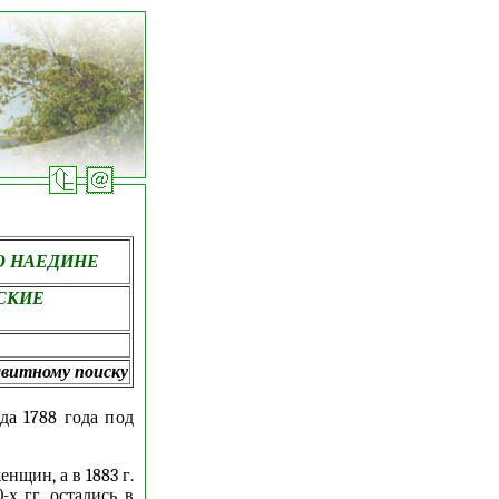
Ю НАЕДИНЕ
СКИЕ
авитному поиску
да 1788 года под
нщин, а в 1883 г.
х гг. остались в