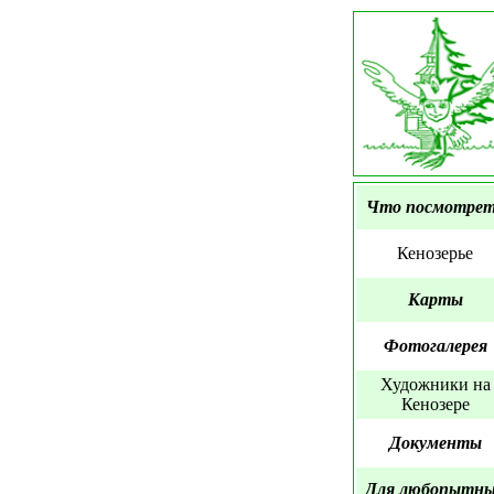
Что посмотре
Кенозерье
Карты
Фотогалерея
Художники на
Кенозере
Документы
Для любопытн