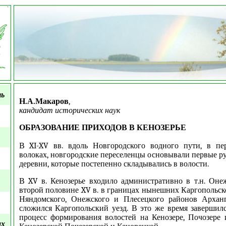
<
ть
Н.А.Макаров
,
кандидат исторических наук
ОБРАЗОВАНИЕ ПРИХОДОВ В КЕНОЗЕРЬЕ
В XI-XV вв. вдоль Новгородского водного пути, в пе
волоках, новгородские переселенцы основывали первые ру
деревни, которые постепенно складывались в волости.
В XV в. Кенозерье входило административно в т.н. Он
второй половине XV в. в границах нынешних Каргопольск
Няндомского, Онежского и Плесецкого районов Арханг
сложился Каргопольский уезд. В это же время завершилс
процесс формирования волостей на Кенозере, Почозере 
ых