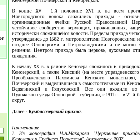
Кенозерской Почезерской и Кенорецкой.
В конце XV - 1-й половине XVI в. на всем протя
Новгородского волока сложились приходы - основ
организационные ячейки Русской Православной Це
устойчивое сообщество верующих, проживающих, чаще
исторически сложившейся волости. Пределы прихода четко
ье
утверждались до 1682 г. митрополитами Новгородскими 
позднее Олонецкими и Петрозаводскими и не могли м
решения. Центром прихода была церковь, духовным отц
священник.
К началу XX в. в районе Кенозера сложилось 6 приходо
Кенозерский, а также Кенский (на месте упраздненского 
Преображенского Пахомиева Кенского монастыря), К
Почезерский и выделившиеся в самостоятельные из Кенозе
Ведягинский и Ряпусовский. Все они входили во 
Пудожского уезда Олонецкой губернии, с 1911 г. - в 21-й
округ.
Далее -
Кумбасозерский приход
.
Примечания:
1. Из монографии Н.А.Макарова "Церковные прихо
Кенозерья и Среднего Поонежья". Архангельск, 2007.