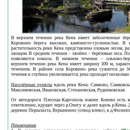
В верхнем течении река Кена имеет заболоченные бер
Коровино берега высокие, каменисто-суглинистые. В 
растительность реки Кена представлена еловым лесом, р
хвощом. В среднем течении – хвойно – берёзовые леса. П
появляются покосы. В нижнем течении – ольхово-бе
верхнем течении река Кена имеет ширину 100 м, характ
течением. В районе села Коровино река сужается до 5
течения и глубина увеличивается, река проходит несколько
Населённые пункты
вдоль реки Кена: Самково, Самковска
Максимовская, Ивановская, Степановская, Рудниковская.
От автодороги Плесецк-Каргополь южнее Конево есть в
ответвление, идущее через р.Онегу и далее вдоль р.Кены. 
деревни Першлахта, Вершинино (отвод влево), к д.Филиппов
Примечания: