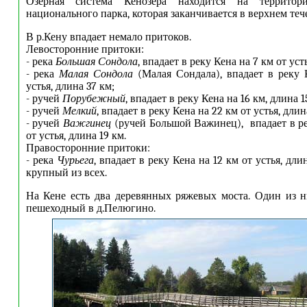
Озерная система Кенозера находится на территори
национального парка, которая заканчивается в верхнем теч
В р.Кену впадает немало притоков.
Левосторонние притоки:
- река
Большая Сондола
, впадает в реку Кена на 7 км от уст
- река
Малая Сондола
(Малая Сондала), впадает в реку 
устья, длина 37 км;
- ручей
Порубежный
, впадает в реку Кена на 16 км, длина 1
- ручей
Мелкий
, впадает в реку Кена на 22 км от устья, длин
- ручей
Важгинец
(ручей Большой Важинец), впадает в ре
от устья, длина 19 км.
Правосторонние притоки:
- река
Чурьега
, впадает в реку Кена на 12 км от устья, дли
крупный из всех.
На Кене есть два деревянных ряжевых моста. Один из н
пешеходный в д.Пелюгино.