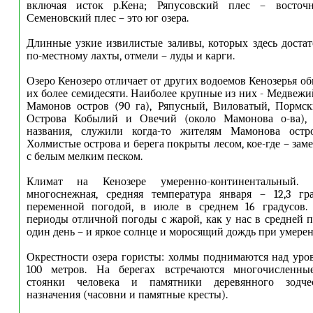
включая исток р.Кена; Ряпусовский плес – восточн
Семеновский плес – это юг озера.
Длинные узкие извилистые заливы, которых здесь доста
по-местному лахты, отмели – луды и карги.
Озеро Кенозеро отличает от других водоемов Кенозерья о
их более семидесяти. Наиболее крупные из них - Медвежий
Мамонов остров (90 га), Ряпусный, Виловатый, Пормск
Острова Кобылий и Овечий (около Мамонова о-ва), 
названия, служили когда-то жителям Мамонова остр
Холмистые острова и берега покрыты лесом, кое-где – за
с белым мелким песком.
Климат на Кенозере умеренно-континентальный. 
многоснежная, средняя температура января – 12,3 гр
переменной погодой, в июле в среднем 16 градусов.
периоды отличной погоды с жарой, как у нас в средней п
один день – и яркое солнце и моросящий дождь при умерен
Окрестности озера гористы: холмы поднимаются над уров
100 метров. На берегах встречаются многочисленны
стоянки человека и памятники деревянного зодчес
назначения (часовни и памятные кресты).