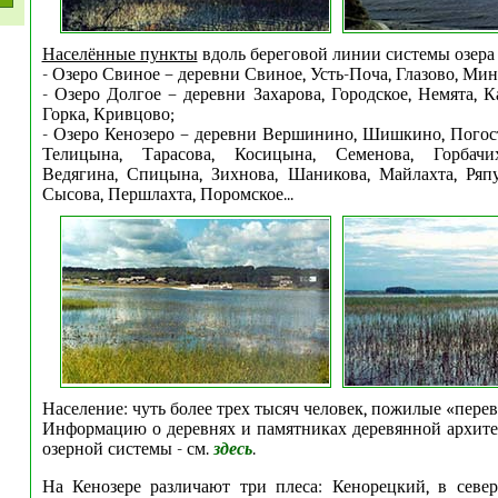
Населённые пункты
вдоль береговой линии системы озера 
- Озеро Свиное – деревни Свиное, Усть-Поча, Глазово, Мин
- Озеро Долгое – деревни Захарова, Городское, Немята, 
Горка, Кривцово;
- Озеро Кенозеро – деревни Вершинино, Шишкино, Погост
Телицына, Тарасова, Косицына, Семенова, Горбачи
Ведягина, Спицына, Зихнова, Шаникова, Майлахта, Ряп
Сысова, Першлахта, Поромское...
Население: чуть более трех тысяч человек, пожилые «пер
Информацию о деревнях и памятниках деревянной архите
озерной системы - см.
здесь
.
На Кенозере различают три плеса: Кенорецкий, в север