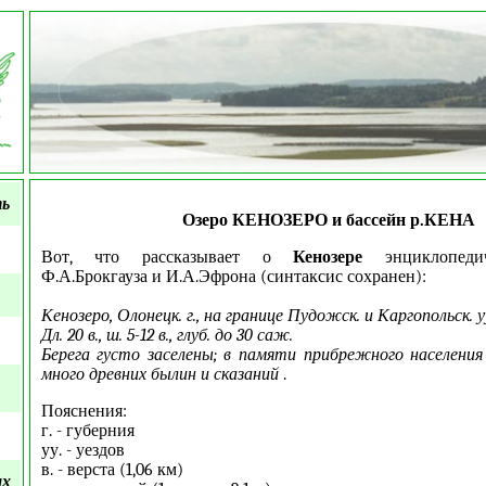
ть
Озеро КЕНОЗЕРО и бассейн р.КЕНА
Вот, что рассказывает о
Кенозере
энциклопедич
Ф.А.Брокгауза и И.А.Эфрона (синтаксис сохранен):
Кенозеро, Олонецк. г., на границе Пудожск. и Каргопольск. у
Дл. 20 в., ш. 5-12 в., глуб. до 30 саж.
Берега густо заселены; в памяти прибрежного населения
много древних былин и сказаний
.
Пояснения:
г. - губерния
уу. - уездов
в. - верста (1,06 км)
ых