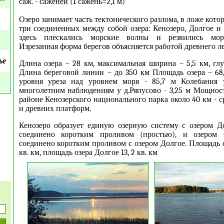
саж. - саженей (1 сажень=2,1 м)
Озеро занимает часть тектонического разлома, в ложе кото
три соединенных между собой озера: Кенозеро, Долгое и 
здесь плескались морские волны и резвились мор
Изрезанная форма берегов объясняется работой древнего л
ье
Длина озера – 28 км, максимальная ширина – 5,5 км, гл
Длина береговой линии – до 350 км Площадь озера – 68,
уровня уреза над уровнем моря - 85,7 м Колебания 
многолетним наблюдениям у д.Ряпусово - 3,25 м Мощнос
районе Кенозерского национального парка около 40 км - 
и древних платформ.
Кенозеро образует единую озерную систему с озером Д
соединено коротким проливом (простью), и озером 
соединено коротким проливом с озером Долгое. Площадь о
кв. км, площадь озера Долгое 13, 2 кв. км