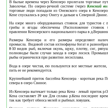
В былые времена через Кенозеро пролегали торговые пу
Заволочье. По озерно-речной системе (через
Кенский во
торговые люди попадали из Онежского озера в Кенозеро,
Кене спускались в реку Онегу и дальше к Северной Двине.
На озере много оборудованных стоянок для туристов с п
грибы и ягоды обеспечены (Расположение стоянок 
правлении Кенозерского национального парка в д.Вершини
Размеры Кенозера и его размеры определяют налич
промысла. Видовой состав ихтиофауны богат и разнообраз
8-10 видов рыб, включая окунь, щуку, плотву, сиг, ряпу
полноводье были случаи захода в озеро лосося. Промы
рыбы ограничился при развитии лесосплава.
Вода в озере чистая, ею пользуются все местные жители,
пить ее не рекомендуется.
Крупнейший приток бассейна Кенозера - короткая река П
севера в озеро Свиное.
Из Кенозера вытекает только река Кена - левый приток р.
Кена составляет 39 км Для сплава р.Кена последнее врем
так как требует обноса мелей и рыбных ловушек.