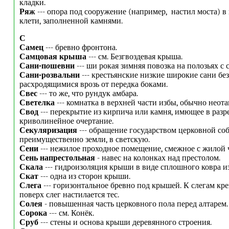
кладки.
Ряж
--- опора под сооружение (например, настил моста) в
клети, заполненной камнями.
С
Самец
--- бревно фронтона.
Самцовая крыша
--- см. Безгвоздевая крыша.
Сани-п
о
шевни
--- ши рокая зимняя повозка на полозьях с 
Сани-розвальни
--- крестьянские низкие широкие сани без
расхродящимися врозь от передка боками.
Свес
--- то же, что рундук амбара.
Светелка
--- комнатка в верхней части избы, обычно неота
Свод
--- перекрытие из кирпича или камня, имющее в разр
криволинейное очертание.
Секуляризация
--- обращение государством церковной соб
преимущественно земли, в светскую.
Сени
---
нежилое проходное помещение, смежное с жилой 
Сень напрестольная
- навес на колонках над престолом.
Скала
--- гидроизоляция крыши в виде сплошного ковра из
Скат
--- одна из сторон крыши.
Слега
--- горизонтальное бревно под крышей. К слегам кр
поверх слег настилается тес.
Солея
- повышенная часть церковного пола перед алтарем.
Сорока
--- см. Конёк.
Сруб
--- стены и основа крыши деревянного строения.