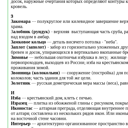
досок, наружные очертания которых определяют контуры 
кровель.
3
Закомара
--- полукруглое или килевидное завершение вер
храма.
З
алобник (рундук)
- верхняя выступающая часть сруба, р
над входом в амбар.
Замковое кольцо
--- деталь висячего потолка - "неба".
Заплот (заполот)
- забор из горизонтально уложенных дру
бревен и досок, упирающихся в вертикально вкопанные бре
Зимовье
--- небольшая охотничья избушка в лесу; жилище
первопроходцев, выходцев из России; изба на крестьянском
проживания зимой.
Звонница (колокольня)
--- сооружение (постройка) для п
колоколов; часть здания для той же цели.
Золотник
--- русская дометрическая мера массы (веса), равн
И
Изба
--- крестьянский дом, клеть с печью.
Изразец
--- плитка из обожженой глины с рисунком, покры
Иконостас
--- алтарная преграда, отделяющая внутреннее
от алтаря; составлена из нескольких рядов икон. Или икон
на восточной стене часовни.
Интерьер
--- архитектурно-организованное пространство 