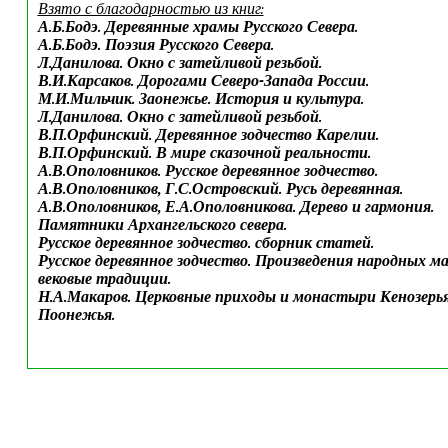
Взято с благодарностью из книг:
А.Б.Бодэ. Деревянные храмы Русского Севера.
А.Б.Бодэ. Поэзия Русского Севера.
Л.Данилова. Окно с затейливой резьбой.
В.И.Карсаков. Дорогами Северо-Запада России.
М.И.Мильчик. Заонежье. История и культура.
Л.Данилова. Окно с затейливой резьбой.
В.П.Орфинский. Деревянное зодчество Карелии.
В.П.Орфинский. В мире сказочной реальности.
А.В.Ополовников. Русское деревянное зодчество.
А.В.Ополовников, Г.С.Островский. Русь деревянная.
А.В.Ополовников, Е.А.Ополовникова. Дерево и гармония.
Памятники Архангельского севера.
Русское деревянное зодчество. сборник статей.
Русское деревянное зодчество. Произведения народных м
вековые традиции.
Н.А.Макаров. Церковные приходы и монастыри Кенозерья
Поонежья.