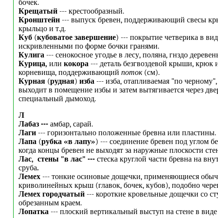
бочек.
Крещатый
--- крестообразный.
Кронштейн
--- выпуск бревен, поддерживающий свесы кр
крыльцо и т.д.
Куб
(
кубоватое завершение
) --- покрытие четверика в вид
искривленными по форме бочки гранями.
Кулига
--- сенокосное угодье в лесу, поляна, гнздо деревень
Курица,
или
кокора
--- деталь безгвоздевой крыши, крюк 
корневища, поддерживающий
поток
(см).
Курная
(
рудная
)
изба
--- изба, отапливаемая "по черному",
выходит в помещение избы и затем вытягивается через две
специальный дымоход.
Л
Лабаз ---
амбар, сарай.
Лаги
--- горизонтально положенные бревна или пластины.
Лапа
(
рубка «в лапу»
) --- соединение бревен под углом без 
когда концы бревен не выходят за наружные плоскости стен
Лас, стены "в лас" ---
стеска круглой части бревна на вну
сруба
.
Лемех
--- тонкие осиновые дощечки, применяющиеся обы
криволинейных крыш (главок, бочек, кубов), подобно чере
Лемех городчатый
--- короткие кровельные дощечки со с
обрезанным краем.
Лопатка
--- плоский вертикальный выступ на стене в виде