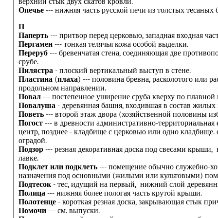
верхний стык двух скатов кровли.
Опечье
--- нижняя часть русской печи из толстых тесаных 
П
Паперть
--- притвор перед церковью, западная входная час
Пергамен
--- тонкая телячья кожа особой выделки.
Переруб
--- бревенчатая стена, соединяющая две противо
срубе.
Пилястра
- плоский вертикальный выступ в стене.
Пластина
(
плаха
) --- половина бревна, расколотого или р
продольном направлении.
Повал
--- постепенное уширение сруба кверху по плавной 
Повалуша
- деревянная башня, входившая в состав жилых 
Поветь
--- второй этаж двора (хозяйственной половины из
Погост
--- в древности административно-территориальная 
центр, позднее - кладбище с церковью или одно кладбище.
оградой.
Подзор
--- резная декоративная доска под свесами крыши, 
лавке.
Подклет или подклеть
--- помещение обычно служебно-хо
назначения под основными (жилыми или культовыми) по
Подтесок
- тес, идущий на первый, нижний слой деревянн
Полица
--- нижняя более пологая часть крутой крыши.
Полотенце
- короткая резная доска, закрывающая стык при
Помочи
--- см. выпуски.