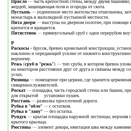
Прясло
--- часть крепостной стены, между двумя башнями;
жердей, защищающая поля и огороды от скота.
Пустынь
--- уединенное место жительства отшельника, зат
монастырь в малолюдной пустынной местности.
Пята двери
--- выступы на дверном полотне, при помощи 
крепится и вращается.
Пятистенок
--- прямоугольный сруб с одни перерубом вну
Р
Раскосы -
брусок, бревно кровельной конструкции, устан
наклонно и передающий усилие от нижнего конструктивно
верхнему.
Режь
(
сруб в "режь"
) --- тип сруба, в котором бревна улож
на некотором расстоянии друг от друга и связаны между со
углах.
Ризница
--- помещение при церкви, где хранятся церковная
священнослужмителей.
Роскат
--- площадка, часть городской стены или башни, пр
для открытой установки пушек.
Росстань
--- развилка проселочной дороги.
Рубка в "обло"
--- с остатком.
Рубка в "лапу"
--- без остатка.
Рундук
--- крытая площадка наружной лестницы; верхняя 
крытого крыльца.
Рюстины
--- элемент декора, имитация шва между камням