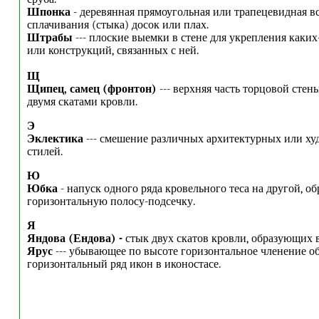
Шпонка
- деревянная прямоугольная или трапецевидная вс
сплачивания (стыка) досок или плах.
Штрабы
--- плоские выемки в стене для укрепления каких
или конструкций, связанных с ней.
Щ
Щипец, самец (фронтон)
--- верхняя часть торцовой стен
двумя скатами кровли.
Э
Эклектика
--- смешение различных архитектурных или х
стилей.
Ю
Юбка
- напуск одного ряда кровельного теса на другой, 
горизонтальную полосу-подсечку.
Я
Яндова (Ендова) -
стык двух скатов кровли, образующих 
Ярус
--- убывающее по высоте горизонтальное членение об
горизонтальный ряд икон в иконостасе.