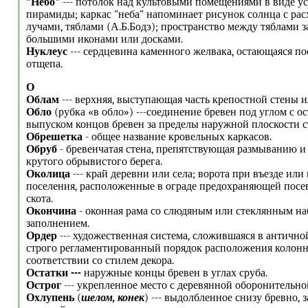
"Небо"
--- потолок над культовыми помещениями в виде у
пирамиды; каркас "неба" напоминает рисунок солнца с ра
лучами, тяблами (А.Б.Бодэ); пространство между тяблами 
большими иконами или досками.
Нуклеус
--- сердцевина каменного желвака, остающаяся п
отщепа.
О
Облам
--- верхняя, выступающая часть крепостной стены 
Обло
(рубка «в обло») ---соединение бревен под углом с оста
выпуском концов бревен за пределы наружной плоскости с
Обрешетка
- общее название кровельных каркасов.
Обруб
- бревенчатая стена, препятствующая размыванию 
крутого обрывистого берега.
Околица
--- край деревни или села; ворота при въезде или 
поселения, расположенные в ограде предохраняющей посев
скота.
Окончина
- оконная рама со слюдяным или стеклянным н
заполнением.
Ордер
--- художественная система, сложившаяся в античн
строго регламентированный порядок расположения колонн
соответствии со стилем декора.
Остатки ---
наружные концы бревен в углах сруба.
Острог
--- укрепленное место с деревянной оборонительно
Охлупень
(
шелом, конек
) --- выдолбленное снизу бревно,