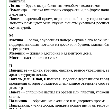
капители.
Лоток
--- брус с выдолбленным желобом - водостоком.
Луковица
--- главка культовых сооружений, по форме на
луковицу.
Люнет
--- арочный проем, ограниченный снизу горизонтал
люнетах помещают окна, глухие люнеты украшают роспис
скульптурой.
М
Матица
--- балка, врубленная поперек сруба в его верхние
поддерживающая потолок из досок или бревен, главная ба
перекрытия.
Мезонин
--- жилая надстройка над центром дома.
Мост
--- настил пола в сенях.
Н
Навершье
--- конек, гребень, маковка; резное украшение, 
архитектурную деталь.
Нагель
(или
Шпон
,
Шпонка
) - подобие деревянного гвозд
крепления которого делается специальное отверстие соот
диаметра.
Накат
--- сплошной настил из бревен или пластин, уложен
стены.
Наличник
--- обрамление оконного или дверного проема.
Нащельник
- узкие доски, прикрывающие щели на тесовой