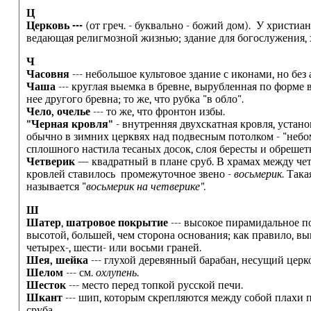
Ц
Церковь ---
(от греч. - буквально - божий дом). У христиан
ведающая религмозной жизнью; здание для богослужения, 
Ч
Часовня
--- небольшое культовое здание с иконами, но без 
Чаша
--- круглая выемка в бревне, вырубленная по форме 
нее другого бревна; то же, что рубка "в обло".
Чело, очелье
--- то же, что фронтон избы.
"Черная кровля"
- внутренняя двухскатная кровля, устан
обычно в зимних церквях над подвесным потолком - "небом
сплошного настила тесаных досок, слоя бересты и обрешетк
Четверик
— квадратный в плане сруб. В храмах между че
кровлей ставилось промежуточное звено -
восьмерик
. Так
называется "
восьмерик на четверике".
Ш
Шатер
,
шатровое покрытие
--- высокое пирамидальное п
высотой, большей, чем сторона основания; как правило, в
четырех-, шести- или восьми граней.
Шея, шейка
--- глухой деревянный барабан, несущий церк
Шелом
--- см.
охлупень
.
Шесток
--- место перед топкой русской печи.
Шкант
--- шип, которым скрепляются между собой плахи 
сруба.