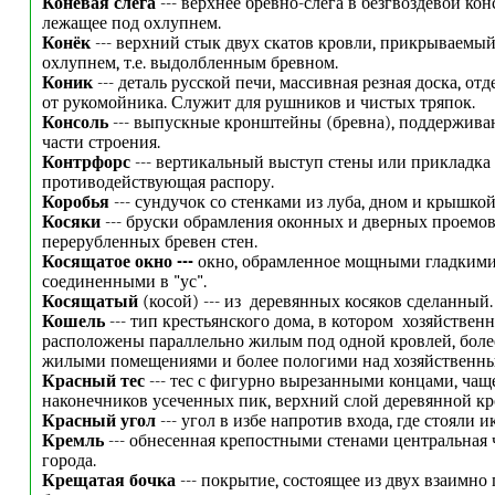
Коневая слега
--- верхнее бревно-слега в безгвоздевой ко
лежащее под охлупнем.
Конёк
--- верхний стык двух скатов кровли, прикрываемый
охлупнем, т.е. выдолбленным бревном.
Коник
--- деталь русской печи, массивная резная доска, о
от рукомойника. Служит для рушников и чистых тряпок.
Консоль
--- выпускные кронштейны (бревна), поддержив
части строения.
Контрфорс
--- вертикальный выступ стены или прикладка 
противодействующая распору.
Коробья
--- сундучок со стенками из луба, дном и крышкой 
Косяки
--- бруски обрамления оконных и дверных проемов
перерубленных бревен стен.
Косящатое окно ---
окно, обрамленное мощными гладкими
соединенными в "ус".
Косящатый
(косой) --- из деревянных косяков сделанный.
Кошель
--- тип крестьянского дома, в котором хозяйстве
расположены параллельно жилым под одной кровлей, боле
жилыми помещениями и более пологими над хозяйственн
Красный тес
--- тес с фигурно вырезанными концами, чащ
наконечников усеченных пик, верхний слой деревянной кр
Красный угол
--- угол в избе напротив входа, где стояли и
Кремль
--- обнесенная крепостными стенами центральная 
города.
Крещатая бочка
--- покрытие, состоящее из двух взаимн