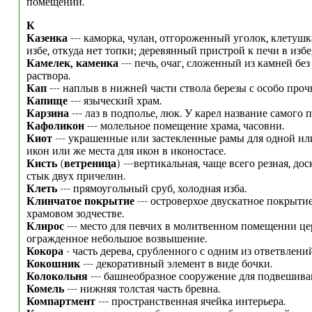
помещений.
К
Казенка
--- каморка, чулан, отгороженный уголок, клетушк
избе, откуда нет топки; деревянный пристрой к печи в избе,
Камелек, каменка
--- печь, очаг, сложенный из камней бе
раствора.
Кап
--- наплыв в нижней части ствола березы с особо проч
Капище
--- языческий храм.
Карзина
--- лаз в подполье, люк. У карел название самого 
Кафоликон
--- молельное помещение храма, часовни.
Киот
--- украшенные или застекленные рамы для одной ил
икон или же места для икон в иконостасе.
Кисть
(
ветреница
) ---вертикальная, чаще всего резная, до
стык двух причелин.
Клеть
--- прямоугольный сруб, холодная изба.
Клинчатое покрытие
--- островерхое двускатное покрыти
храмовом зодчестве.
Клирос
--- место для певчих в молитвенном помещении це
огражденное небольшое возвышение.
Кокора
- часть дерева, срубленного с одним из ответвлений
Кокошник
--- декоративный элемент в виде бочки.
Колокольня
--- башнеобразное сооружение для подвешива
Комель
--- нижняя толстая часть бревна.
Компартмент
--- пространственная ячейка интерьера.