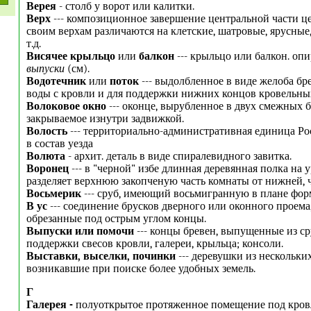
Верея
- столб у ворот или калитки.
Верх
--- композиционное завершение центральной части ц
своим верхам различаются на клетские, шатровые, ярусные
т.д.
Висячее крыльцо
или
балкон
--- крыльцо или балкон. оп
выпуски
(см).
Водотечник
или
поток
--- выдолбленное в виде желоба бр
воды с кровли и для поддержки нижних концов кровельных
Волоковое окно
--- оконце, вырубленное в двух смежных б
закрываемое изнутри задвижкой.
Волость
--- территориально-административная единица Ро
в состав уезда
Волюта
- архит. деталь в виде спиралевидного завитка.
Воронец
--- в "черной" избе длинная деревянная полка на 
разделяет верхнюю закопченую часть комнаты от нижней, 
Восьмерик
--- сруб, имеющий восьмигранную в плане фор
В ус
--- соединение брусков дверного или оконного проем
обрезанные под острым углом концы.
Выпуски или помочи
--- концы бревен, выпущенные из ср
поддержки свесов кровли, галереи, крыльца; консоли.
Выставки, выселки, починки
--- деревушки из нескольки
возникавшие при поиске более удобных земель.
Г
Галерея -
полуоткрытое протяженное помещение под кровл