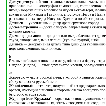
Деисус, деисусный чин
- главная составляющая часть икон
православной иконографии композиция, составленная из
икон, изображающих моление за людей Богоматери, Иоанна
архангелов Михаила и Гавриила, апостолов Петра и Павла 
расположенных перед Иисусом Христом по обе стороны.
Детинец
--- укрепленный центр древнерусского города.
Доска-ветреница
--- доска с узором, закрывающая стыки 
коньком кровли.
Дымница, дымник
--- дощатая или выдолбленная из древе
труба, отводящая дым из черной (курной, рудной) избы.
Дынька
--- декоративная деталь типа дыни для украшения 
порталов, оконных наличников.
Е
Елань -
небольшая полянка в лесу
,
обычно на берегу озера 
Ендова
(яндова) --- стык двух скатов кровли, образующих 
Ж
Жароток
--- часть русской печи, в которой хранятся горячи
сбоку от шестка русской печи.
Желобленный тес
- тес, полученный из предварительно
бревен, имеющий с внешней стороны слегка вогнутую пов
быстрого отвода воды.
Журавци
(или
Кружала
) - каркасная основа луковичных г
состоящая из вертикальных, сбитых гвоздями или соедин