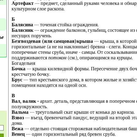
Артефакт
--- предмет, сделанный руками человека и обна
культурном слое раскопа.
Б
Балясина
---
точеная стойка ограждения.
Балясник
--- ограждение балконов, гульбищ, состоящее из
несущих поручень.
ье
Безгвоздевая (или самцовая)крыша
--- крыша, в которой
горизонтальные (а не на наклонные) бревна - слеги. Концы
поперечные стены сруба, иначе - самцы. От соскальзывани
поддерживаются
потоком
(см.), опирающимся на
курицы
.
Богадельня
Бочка
--- крыша килевидной формы. Пересечение двух боч
крестчатую бочку.
Брус
--- тип крестьянского дома, в котором жилые и хозяй
помещения находятся на одной оси.
В
Вал, валик -
архит. деталь, представляющая в поперечном
полуокружность.
Вальма
--- треугольный скат крыши от конька до карниза.
Взвоз
--- въезд, бревенчатый пандус, ведущий на второй эта
дома.
Вежа
--- отдельно стоящая сторожевая наблюдательная баш
Венец
--- один горизонтальный ряд бревен сруба.