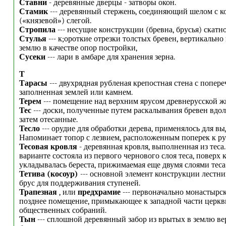
Ставни
- деревянные дверцы - затворы окон.
Стамик
--- деревянный стержень, соединяющий шелом с к
(«князевой») слегой.
Стропила
--- несущие конструкции (бревна, брусья) скатн
Стулья
--- к;ороткие отрезки толстых бревен, вертикально
землю в качестве опор постройки,
Сусеки
--- лари в амбаре для хранения зерна.
Т
Тарасы
--- двухрядная рубленая крепостная стена с попер
заполненная землей или камнем.
Терем
--- помещение над верхним ярусом древнерусской ж
Тес
--- доски, полученные путем раскалывания бревен вдол
затем отесанные.
Тесло
--- орудие для обработки дерева, применялось для в
Напоминает топор с лезвием, расположенным поперек к ру
Тесовая кровля
- деревянная кровля, выполненная из теса
варианте состояла из первого чернового слоя теса, поверх 
укладывалась береста, прижимаемая еще двумя слоями теса
Тетива (косоур)
--- основной элемент конструкции лестн
брус для поддерживания ступеней.
Трапезная
, или
предхрамие
--- первоначально монастырск
позднее помещение, примыкающее к западной части церкв
общественных собраний.
Тын
--- сплошной деревянный забор из врытых в землю в