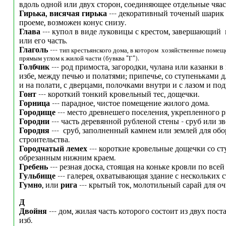
вдоль одной или двух сторон, соединяющее отдельные чяас
Гирька, висячая гирька
---
декоративный точеный шарик 
проеме, возможен конус снизу.
Глава
---
купол в виде луковицы с крестом, завершающий 
или его часть.
Глаголь
---
тип крестьянского дома, в котором хозяйственные помещ
прямым углом к жилой части (бувква "Г").
Голбчик
--- род примоста, загородки, чулана или казанки в
избе, между печью и полатями; припечье, со ступеньками д
и на полати, с дверцами, полочками внутри и с лазом и под
Гонт
--- короткий тонкий кровельный тес, дощечки.
Горница
--- парадное, чистое помещение жилого дома.
Городище
--- место древнешего поселения, укрепленного р
Городни
--- часть деревянной рубленой стены - сруб или зв
Городня
--- сруб, заполненный камнем или землей для об
строительства.
Городчатый лемех
--- короткие кровельные дощечки со ст
обрезанным нижним краем.
Гребень
--- резная доска, стоящая на коньке кровли по всей
Гульбище
--- галерея, охватывающая здание с нескольких с
Гумно
, или
рига
--- крытый ток, молотильный сарай для оч
Д
Двойня
--- дом, жилая часть которого состоит из двух пос
изб.