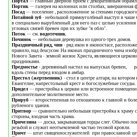
Портал
--- главный дверной проем с декоративным обрамл
Портик
--- галерея на колоннах или столбах, завершенная 
Посад
--- поселение , расположенное за стенами городског
Потайной зуб
- небольшой прямоуголбный выступ в чаше 
в специально вырубленный для него паз с целью усиления
угловых связей бревен при их зубке "в обло".
Поток
--- см.
водотечник
.
Починок
--- небольшая деревушка из одного-трех домов.
Праздничный ряд, чин
- ряд икон в иконостасе, располож
правило, над
деисусом
. На иконах праздничного чина изоб
Нового Завета - земной жизни Христа, являющиеся церко
праздниками.
Предмостье
- деревянный настил на выпусках бревен, 
вдоль стены перед входом в амбар.
Престол (жертвенник)
- стол в центре алтаря, на котором
Евангелие, напрестольный крест и богослужебные сосуды.
Придел
--- пристройка к церкви или встроенное помещени
дополнительное молитвенное место.
Прируб
--- второстепенная по отношению к главной и боле
рубленого здания.
Притвор
--- сравнительно небольшая пристройка к храму 
стороны, входная часть храма.
Причелина
--- доска, закрывающая торцы слег. Обычно по
резьбой и служит неотъемлемой частью тесовой кровли.
Причт
--- штат священнослужителей при православной це