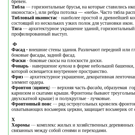
бревен.
Тябла
--- горизонтальные брусья, на которые ставились и
иконостас»), или ребра потолка — «неба». Часто тябла рас
Тябловый иконостас
- наиболее простой и древнейшей ко
состоящий из нескольких узких полок для установки икон.
Тяга
--- архитектурное украшение зданий, горизонтальный
профилированный выступ.
Ф
Фасад -
внешние стены здания. Различают передний или г
боковые фасады, задний фасад.
Фаски
- боковые скосы на плоскости доски.
Фонарь
- навершение
купола
в форме небольшой башенки, 
которой освещается внутреннее пространство.
Фриз
--- архитектурное украшение, декоративная ленточна
элемент ордера.
Фронтон
(
щипец
) --- верхняя часть
фасада
, образуемая г
карнизом и скатами крыши. Фронтоны бывают треугольны
двухскатной крыше) и полукруглые - лучковые.
Фронтонный пояс
--- ряд остроугольных кровелек-фронто
охватывающих восьмерик церкви, защищает восьмерик от о
Х
Хоромы
--- комплекс жилых и хозяйственных деревянных 
связанных между собой сенями и переходами.