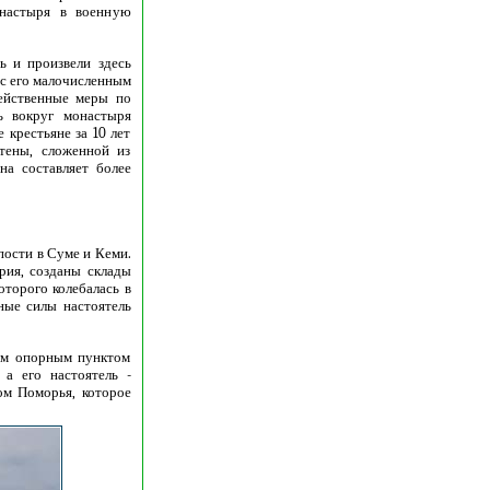
настыря в военную
ь и произвели здесь
 с его малочисленным
ейственные меры по
ь вокруг монастыря
крестьяне за 10 лет
стены, сложенной из
на составляет более
пости в Суме и Кеми.
рия, созданы склады
оторого колебалась в
ные силы настоятель
ным опорным пунктом
а его настоятель -
ом Поморья, которое