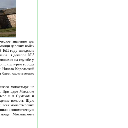
ческое значение для
помощи царских войск
 1611 году шведские
ены. В декабре 1613
дившихся на службе у
но при штурме города
и Николо-Корельский
и были окончательно
ецкого монастыря не
и. При царе Михаиле
тыре и в Сумском и
ладение волость Шую
, всех монастырских
епило экономическую
омощь Московскому