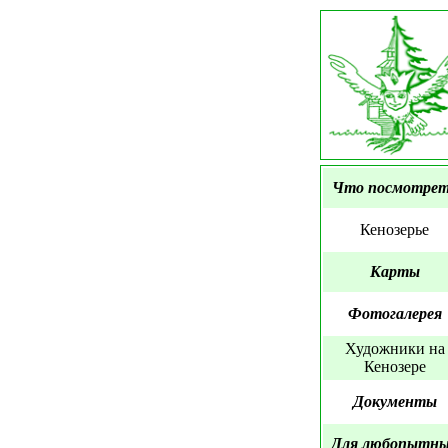
Что посмотре
Кенозерье
Карты
Фотогалерея
Художники на
Кенозере
Документы
Для любопытн