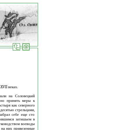
VII веках.
пали на Соловецкий
чно принять меры к
стыря как северного
 десятью стрельцами,
абрал себе еще сто
вившимся затишьем в
руководством воеводы
 на них привезенные