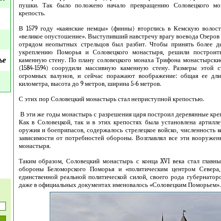
пушки. Так было положено начало превращению Соловецкого мо
крепость.
В 1579 году «каянские немцы» (финны) вторглись в Кемскую волост
«великое опустошение». Выступивший навстречу врагу воевода Озеров
отрядом неопытных стрельцов был разбит. Чтобы принять более д
укреплению Поморья и Соловецкого монастыря, решили построит
ье
каменную стену. По плану соловецкого монаха Трифона монастырские 
(1584-1594) соорудили массивную каменную стену. Размеры этой 
огромных валунов, и сейчас поражают воображение: общая ее дли
километра, высота до 9 метров, ширина 5-6 метров.
С этих пор Соловецкий монастырь стал неприступной крепостью.
В эти же годы монастырь с разрешения царя построил деревянные кре
Как в Соловецкой, так и в этих крепостях была установлена артилле
оружия и боеприпасов, содержалось стрелецкое войско, численность к
зависимости от потребностей обороны. Возглавлял все эти вооружен
монастыря.
Таким образом, Соловецкий монастырь с конца XVI века стал глав
обороны Беломорского Поморья и «политическим центром Севера, 
единственной реальной политической силой, своего рода губернатор
даже в официальных документах именовалось «Соловецким Поморьем».