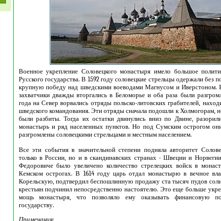
Военное укрепление Соловецкого монастыря имело большое полити
Русского государства. В 1592 году соловецкие стрельцы одержали без 
крупную победу над шведскими воеводами Магнусом и Иверстоном. В
захватчики дважды вторгались в Беломорье и оба раза были разгромл
года на Север ворвались отряды польско-литовских грабителей, нахо
шведского командования. Эти отряды сначала подошли к Холмогорам, 
были разбиты. Тогда их остатки двинулись вниз по Двине, разорил
монастырь и ряд населенных пунктов. Но под Сумским острогом он
разгромлены соловецкими стрельцами и местным населением.
Все эти события в значительной степени подняла авторитет Солов
только в России, но и в скандинавских странах - Швеции и Норвеги
Федоровиче было увеличено количество стрелецких войск в монас
Кемском острогах. В 1614 году царь отдал монастырю в вечное в
Корельскую, подтвердил беспошлинную продажу ста тысяч пудов соли
крестьян подчинил непосредственно настоятелю. Это еще больше укр
мощь монастыря, что позволяло ему оказывать финансовую п
государству.
Примечания: