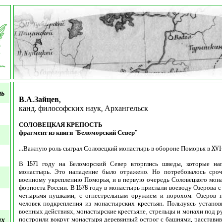
ть
В.А.Зайцев,
канд. философских наук, Архангельск
СОЛОВЕЦКАЯ КРЕПОСТЬ
фрагмент из книги "Беломорский Север"
...
Важную роль сыграл Соловецкий монастырь в обороне Поморья в XVI-X
В 1571 году на Беломорский Север вторглись шведы, которые на
монастырь. Это нападение было отражено. Но потребовалось сро
военному укреплению Поморья, и в первую очередь Соловецкого мона
форпоста России. В 1578 году в монастырь прислали воеводу Озерова с
четырьмя пушками, с огнестрельным оружием и порохом. Озеров н
человек подкрепления из монастырских крестьян. Пользуясь устано
военных действиях, монастырские крестьяне, стрельцы и монахи под 
ых
построили вокруг монастыря деревянный острог с башнями, расставив