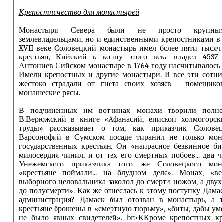
Крепостничество для монастырей
Монастыри Севера были не просто крупным
землевладельцами, но и единственными крепостниками в э
XVII веке Соловецкий монастырь имел более пяти тыся
крестьян, Кийский к концу этого века владел 4537
Антониев-Сийском монастыре в 1764 году насчитывалось 
Имели крепостных и другие монастыри. И все эти сотн
жестоко страдали от гнета своих хозяев - помещико
монашеские рясы.
В подчиненных им вотчинах монахи творили полне
В.Верюжский в книге «Афанасий, епископ холмогорск
труды» рассказывает о том, как приказчик Соловец
Варсонофий в Сумском посаде тиранил не только мон
государственных крестьян. Он «напрасное безвинное би
милосердия чинил, и от тех его смертных побоев... два 
Унежемского приказчика того же Соловецкого мон
«крестьяне поймали... на блудном деле». Монах, «в
выборного целовальника заколол до смерти ножом, а двух.
до полусмерти». Как же отнеслась к этому поступку Дама
администрация? Дамаск был отозван в монастырь, а 
крестьяне брошены в «смертную тюрьму», «биты, дабы уме
не было явных свидетелей». br>ККроме крепостных кр