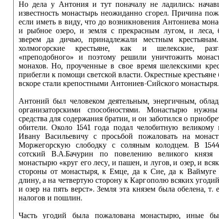
Но дела у Антония и тут поначалу не ладились: начав
известность монастырь неожиданно сгорел. Причина пожа
если иметь в виду, что до возникновения Антониева мона
и рыбное озеро, и земля с прекрасным лугом, и леса,
зверем да дичью, принадлежали местным крестьянам
холмогорские крестьяне, как и шелекские, раз
«преподобного» и поэтому решили уничтожить монас
монахов. Но, проученные в свое время шелекскими кре
прибегли к помощи светской власти. Окрестные крестьяне
вскоре стали крепостными Антониев-Сийского монастыря.
Антоний был человеком деятельным, энергичным, облад
организаторскими способностями. Монастырю нужн
средства для содержания братии, и он заботился о приобр
обители. Около 1541 года подал челобитную великому 
Ивану Васильевичу с просьбой пожаловать на монаст
Моржегорскую слободку с соляным колодцем. В 1544
сотский В.А.Бачурин по повелению великого князя 
монастырю «круг его лесу, и пашен, и лугов, и озер, и вся
стороны от монастыря, к Емце, да к Сие, да к Ваймуге
длину, а на четвертую сторону к Каргополю всяких угодий,
и озер на пять верст». Земля эта князем была обелена, т. 
налогов и пошлин.
Часть угодий была пожалована монастырю, иные бы