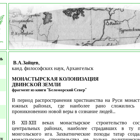
ть
В.А.Зайцев,
канд. философских наук, Архангельск
МОНАСТЫРСКАЯ КОЛОНИЗАЦИЯ
ДВИНСКОЙ ЗЕМЛИ
фрагмент из книги "Беломорский Север"
В период распространения христианства на Руси монас
южных районах, где наиболее рано сложились 
проникновению новой веры в сознание людей...
В XII-XIII веках монастырское строительство сос
центральных районах, наиболее страдавших в ту п
монгольского ига. Захватнические походы татар созда
ых
монастырского строительства не только политическ