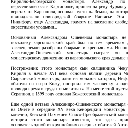
Кирилло-Белозерского монастыря. Александр по
переселившегося в Каргополье, пришел на реку Чурьюгу и
верстах от Каргополя, основал пустынь. Земли, на котор
принадлежали новгородской боярыне Настасье. Эта 
Никифору, отцу Александра, грамоту на заселение слобо
окрестными угодьями...
Основанный Александром Ошевеном монастырь не
поскольку каргопольский край был по тем временам 
заселен, земли разобраны боярами и крестьянами. Но о
Александро-Ошевенский монастырь сыграл: он п
монастырскому движению из каргопольского края дальше н
Постриженик этого монастыря сын священника Чекуе
Кирилл в начале XVI века основал вблизи деревни Ч
Сырьинский монастырь, один из монахов которого, Нифо
обители на озеро Кожу, построил там часовенку и оди
проводя время в трудах и молитвах». На месте этой пуст
Серапион, в 1599 году основал Кожеозерский монастырь.
Еще одной ветвью Александро-Ошевенского монастыря 
на Онеге в середине ХV века Кенорецкий монастырь (
конечно, Кенский Пахомиев Спасо-Преображенский монас
истории этого монастыря известно, что здесь при
основатель одной из крупнейших северных обителей Ант