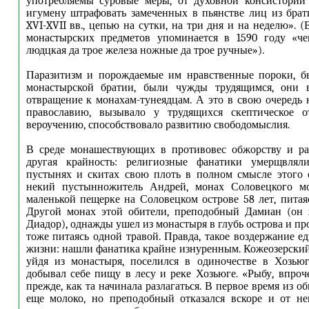
употребляемы суровые меры, от духовной консистории
игумену штрафовать замеченных в пьянстве лиц из брат
XVI-XVII вв., цепью на сутки, на три дня и на неделю». 
монастырских предметов упоминается в 1590 году «ч
людцкая да трое железа ножные да трое ручные»).
Паразитизм и порождаемые им нравственные пороки, б
монастырской братии, были чужды трудящимся, они 
отвращение к монахам-тунеядцам. А это в свою очередь 
православию, вызывало у трудящихся скептическое 
вероучению, способствовало развитию свободомыслия.
В среде монашествующих в противовес обжорству и ра
другая крайность: религиозные фанатики умерщвлял
пустынях и скитах свою плоть в полном смысле этого 
некий пустынножитель Андрей, монах Соловецкого м
маленькой пещерке на Соловецком острове 58 лет, питаяс
Другой монах этой обители, преподобный Дамиан (он 
Диадор), однажды ушел из монастыря в глубь острова и про
тоже питаясь одной травой. Правда, такое воздержание е
жизни: нашли фанатика крайне изнуренным. Кожеозерски
уйдя из монастыря, поселился в одиночестве в Хозью
добывал себе пищу в лесу и реке Хозьюге. «Рыбу, впроч
прежде, как та начинала разлагаться. В первое время из 
еще молоко, но преподобный отказался вскоре и от не