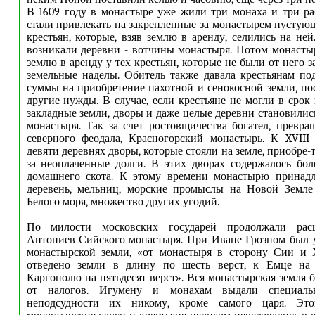
В 1609 году в монастыре уже жили три монаха и три р
стали привлекать на закрепленные за монастырем пустую
крестьян, которые, взяв землю в аренду, селились на не
возникали деревни - вотчины монастыря. Потом монастыр
землю в аренду у тех крестьян, которые не были от него
земельные наделы. Обитель также давала крестьянам по
суммы на приобретение пахотной и сенокосной земли, по
другие нужды. В случае, если крестьяне не могли в срок 
закладные земли, дворы и даже целые деревни становилис
монастыря. Так за счет ростовщичества богател, превра
северного феодала, Красногорский монастырь. К XVIII
девяти деревнях дворы, которые стояли на земле, приобре-
за неоплаченные долги. В этих дворах содержалось бол
домашнего скота. К этому времени монастырю принадл
деревень, мельниц, морские промыслы на Новой Земле
Белого моря, множество других угодий.
По милости московских государей продолжали расш
Антониев-Сийского монастыря. При Иване Грозном был 
монастырской земли, «от монастыря в сторону Сии и
отведено земли в длину по шесть верст, к Емце на 
Каргополю на пятьдесят верст». Вся монастырская земля 
от налогов. Игумену и монахам выдали специал
неподсудности их никому, кроме самого царя. Эт