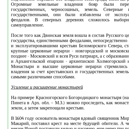
Огромные земельные владения бояр были пер
государственных, черносошных, земель. Северные к
государственными, они были избавлены от эксплуа
феодалов. В северных деревнях сложилось выборно
самоуправление.
После того как Двинская земля вошла в состав Русского 
государства, единственными феодалами, непосредственн
и эксплуатировавшими крестьян Беломорского Севера, с
крупные церковные иерархи - новгородский и московск
позднее - Московский и всея Руси патриарх, а с образова
и Архангельской епархии - архиепископ Холмогорский 
Монастыри и высшие церковные иерархи стремились 
владения за счет крестьянских и государственных земель
самыми различными способами.
Усиление и расширение монастырей
На примере Красногорского Богородицкого монастыря (нах
Пинега в Арх. обл. – М.З.) можно проследить, как монас
земли, а затем закрепощали крестьян.
В 1604 году основатель монастыря вдовый священник Мир
Макарий, поставил крест на месте будущей обители. А че
неким Ионой поставили келью и часовню, еще через три п