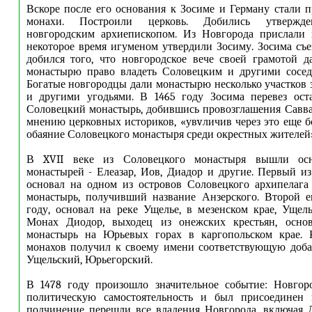
Вскоре после его основания к Зосиме и Герману стали 
монахи. Построили церковь. Добились утвержде
новгородским архиепископом. Из Новгорода прислали и
некоторое время игуменом утвердили Зосиму. Зосима съе
добился того, что новгородское вече своей грамотой 
монастырю право владеть Соловецким и другими сосед
Богатые новгородцы дали монастырю несколько участков
и другими угодьями. В 1465 году Зосима перевез ост
Соловецкий монастырь, добившись провозглашения Савва
мнению церковных историков, «увvличив через это еще б
обаяние Соловецкого монастыря среди окрестных жителей
В XVII веке из Соловецкого монастыря вышли осн
монастырей - Елеазар, Иов, Диадор и другие. Первый из
основал на одном из островов Соловецкого архипелага
монастырь, получивший название Анзерского. Второй е
году, основал на реке Ущелье, в мезенском крае, Ущел
Монах Диодор, выходец из онежских крестьян, осно
монастырь на Юрьевых горах в каргопольском крае.
монахов получил к своему имени соответствующую доба
Ущельский, Юрьегорский.
В 1478 году произошло значительное событие: Новгор
политическую самостоятельность и был присоединен
подчинение перешли все владения Новгорода, включая 