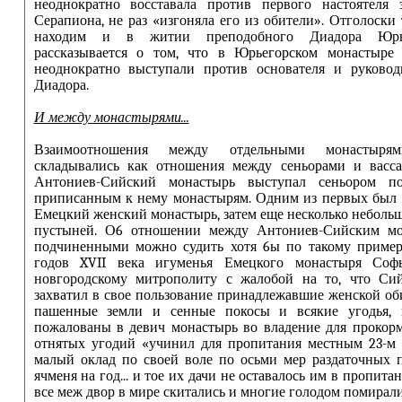
неоднократно восставала против первого настоятеля 
Серапиона, не раз «изгоняла его из обители». Отголоски
находим и в житии преподобного Диадора Юрье
рассказывается о том, что в Юрьегорском монастыре
неоднократно выступали против основателя и руковод
Диадора.
И между монастырями...
Взаимоотношения между отдельными монастыр
складывались как отношения между сеньорами и васса
Антониев-Сийский монастырь выступал сеньором 
приписанным к нему монастырям. Одним из первых был 
Емецкий женский монастырь, затем еще несколько неболь
пустыней. О6 отношении между Антониев-Сийским мо
подчиненными можно судить хотя 6ы по такому примеру
годов XVII века игуменья Емецкого монастыря Софь
новгородскому митрополиту с жалобой на то, что Си
захватил в свое пользование принадлежавшие женской об
пашенные земли и сенные покосы и всякие угодья, 
пожалованы в девич монастырь во владение для прокор
отнятых угодий «учинил для пропитания местным 23-м 
малый оклад по своей воле по осьми мер раздаточных 
ячменя на год... и тое их дачи не оставалось им в пропитан
все меж двор в мире скитались и многие голодом помирали