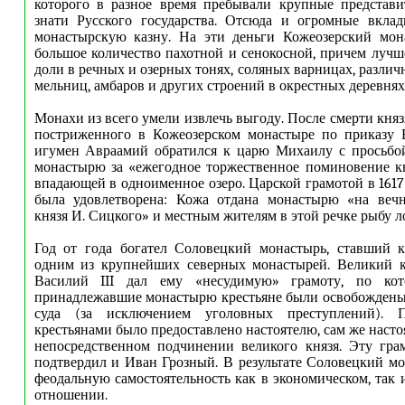
которого в разное время пребывали крупные представи
знати Русского государства. Отсюда и огромные вкла
монастырскую казну. На эти деньги Кожеозерский мон
большое количество пахотной и сенокосной, причем лучше
доли в речных и озерных тонях, соляных варницах, различ
мельниц, амбаров и других строений в окрестных деревнях
Монахи из всего умели извлечь выгоду. После смерти кня
постриженного в Кожеозерском монастыре по приказу Б
игумен Авраамий обратился к царю Михаилу с просьбо
монастырю за «ежегодное торжественное поминовение к
впадающей в одноименное озеро. Царской грамотой в 1617
была удовлетворена: Кожа отдана монастырю «на веч
князя И. Сицкого» и местным жителям в этой речке рыбу л
Год от года богател Соловецкий монастырь, ставший 
одним из крупнейших северных монастырей. Великий к
Василий III дал ему «несудимую» грамоту, по ко
принадлежавшие монастырю крестьяне были освобождены
суда (за исключением уголовных преступлений). 
крестьянами было предоставлено настоятелю, сам же насто
непосредственном подчинении великого князя. Эту гра
подтвердил и Иван Грозный. В результате Соловецкий м
феодальную самостоятельность как в экономическом, так 
отношении.