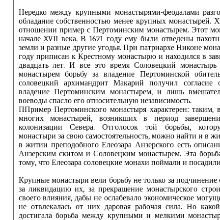
Нередко между крупными монастырями-феодалами разгор
обладание собственностью менее крупных монастырей. Х
отношении пример с Пертоминским монастырем. Этот мо
начале XVII века. В 1621 году ему были отведены пахот
земли и разные другие угодья. При патриархе Никоне мон
году приписан к Крестному монастырю и находился в зав
двадцать лет. И все это время Соловецкий монастырь
монастырем борьбу за владение Пертоминской обител
соловецкий архимандрит Макарий получил согласие 
владение Пертоминским монастырем, и лишь вмешател
воеводы спасло его относительную независимость.
ППример Пертоминского монастыря характерен: таким, 
многих монастырей, возникших в период завершени
колонизации Севера. Отголосок той борьбы, кото
монастыри за свою самостоятельность, можно найти и в жи
в житии преподобного Елеозара Анзерского есть описа
Анзерским скитом и Соловецким монастырем. Эта борьб
тому, что Елеозара соловецкие монахи поймали и посадили
Крупные монастыри вели борьбу не только за подчинение 
за ликвидацию их, за прекращение монастырского строи
своего влияния, дабы не ослабевало экономическое могущ
не отвлекалась от них даровая рабочая сила. Но како
достигала борьба между крупными и мелкими монастыр