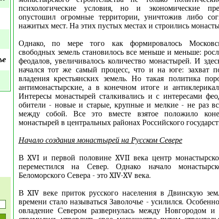
психологические условия, но и экономические пре
опустошил огромные территории, уничтожив либо сог
нажитых мест. На этих пустых местах и строились монасты
Однако, по мере того как формировалось Московско
свободных земель становилось все меньше и меньше: росл
ье
феодалов, увеличивалось количество монастырей. И здесь
начался тот же самый процесс, что и на юге: захват 
владения крестьянских земель. Но такая политика пор
антимонастырские, а в конечном итоге и антиклерикал
Интересы монастырей сталкивались и с интересами фео
обители - новые и старые, крупные и мелкие - не раз в
между собой. Все это вместе взятое положило коне
монастырей в центральных районах Российского государст
Начало создания монастырей на Русском Севере
В XVI и первой половине XVII века центр монастырско
переместился на Север. Однако начало монастырск
Беломорского Севера - это XIV-XV века.
В XIV веке приток русского населения в Двинскую зем
времени стало называться Заволочье - усилился. Особенно
овладение Севером развернулась между Новгородом и