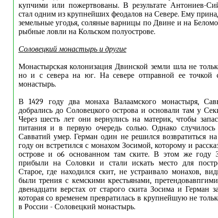
купчими или пожертвованы. В результате Антониев-Си
стал одним из крупнейших феодалов на Севере. Ему прин
земельные угодья, соляные варницы по Двине и на Беломо
рыбные ловли на Кольском полуострове.
Соловецкий монастырь и другие
Монастырская колонизация Двинской земли шла не только
но и с севера на юг. На севере отправной ее точкой 
монастырь.
В 1429 году два монаха Валаамского монастыря, Сав
добрались до Соловецкого острова и основали там у Сек
Через шесть лет они вернулись на материк, чтобы запа
питания и в первую очередь солью. Однако случилось 
Савватий умер. Герман один не решился возвратиться на
году он встретился с монахом Зосимой, которому и расск
острове и о6 основанном там ските. В этом же году 
прибыли на Соловки и стали искать место для постр
Старое, где находился скит, не устраивало монахов, вид
были трения с кемскими крестьянами, претендовавпгими
двенадцати верстах от старого скита Зосима и Герман з
которая со временем превратилась в крупнейшую не тольк
в России - Соловецкий монастырь.