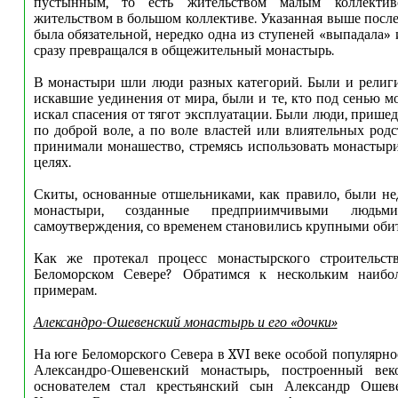
пустынным, то есть жительством малым коллектив
жительством в большом коллективе. Указанная выше после
была обязательной, нередко одна из ступеней «выпадала» 
сразу превращался в общежительный монастырь.
В монастыри шли люди разных категорий. Были и религ
искавшие уединения от мира, были и те, кто под сенью м
искал спасения от тягот эксплуатации. Были люди, прише
по доброй воле, а по воле властей или влиятельных род
принимали монашество, стремясь использовать монастыр
целях.
Скиты, основанные отшельниками, как правило, были не
монастыри, созданные предприимчивыми людьм
самоутверждения, со временем становились крупными оби
Как же протекал процесс монастырского строительст
Беломорском Севере? Обратимся к нескольким наибо
примерам.
Александро-Ошевенский монастырь и его «дочки»
На юге Беломорского Севера в XVI веке особой популярно
Александро-Ошевенский монастырь, построенный век
основателем стал крестьянский сын Александр Ошев