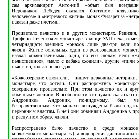
сам архимандрит Анто-ний «объят был всегдашн
Иеродиакон Лебедев оказался болтуном, кляузнико
человеком» и «нетрезвого жития»; монах Филарет за «нет
наказан даже плетьми.
Процветало пьянство и в других монастырях. Ревизия,
Трифоно-Печенгском монастыре в конце XVII века, отмеча
четырнадцати здешних монахов лишь два-три вели п
жизни. Житие остальных один из ревизовавших монаст
назвал «пьянственным»: одни, по его словам, вели «ж
пьянственное», «мало с кабака сходили», другие «пили 
пьянство, только не всегда».
«Кожеозерские строители, - пишут церковные историки, 
монастыре, что хотели. Они распоряжгвсь монастыр
совершенно произвольно. При этом пьянство их и дру
обычным явлением. В особенности это нужно сказать о ст
Андронике». Андроник, по-видимому, был че
безнравственным, что монахи вынуждены были подать
церковным властям. В ней они обвиняли Андроника в про
и распутном образе жизни.
Распространено было пьянство и среди монахов
коряжемского монастыря. «Для водворения дисциплины 