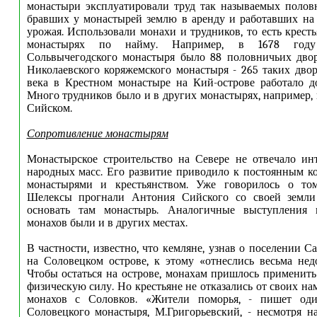
монастыри эксплуатировали труд так называемых половн
бравших у монастырей землю в аренду и работавших на
урожая. Использовали монахи и трудников, то есть крест
монастырях по найму. Например, в 1678 год
Сольвычегодского монастыря было 88 половничьих двор
Николаевского коряжемского монастыря - 265 таких двор
века в Крестном монастыре на Кий-острове работало д
Много трудников было и в других монастырях, например, 
Сийском.
Сопротивление монастырям
Монастырское строительство на Севере не отвечало ин
народных масс. Его развитие приводило к постоянным 
монастырями и крестьянством. Уже говорилось о том
Шелексы прогнали Антония Сийского со своей земли
основать там монастырь. Аналогичные выступления 
монахов были и в других местах.
В частности, известно, что кемляне, узнав о поселении 
на Соловецком острове, к этому «отнеслись весьма нед
Чтобы остаться на острове, монахам пришлось применить
физическую силу. Но крестьяне не отказались от своих н
монахов с Соловков. «Жители поморья, - пишет оди
Соловецкого монастыря, М.Григорьевский, - несмотря на