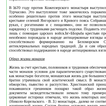
В 1670 году против Кожеозерского монастыря выступил
Турчасово. Это выступление тоже закончилось поражен
особенно решительно против этого монастыря выступ
крестьяне селений Янгорского и Кривого пояса. Собравш
руках, с рогатинами и с пищалями», они не позволил
наряднику с трудниками расчищать подсеки. Подавить это
лишь с помощью царских войск.br>ББорьба крестьян пр
неизбежно порождала в народе антицерковные взгляды и
способствовало формированию на Беломорском С
антиклерикальных народных традиций. Да и сам обра
способствовал поддержанию в народе антицерковных взгля
Образ жизни монахов
Жизнь за счет крестьян, половников и трудников обеспечи
части монахов условия для паразитического существован
как монастыри богатели, монашеская жизнь для большинс
братии утрачивала свой аскетический смысл. В монаст
обжорство, пьянство и распутство. Христианский прин
покаявшихся грешников поощрял такой образ жизни
документы засвидетельствовали немало тому примеро
церковные историки отмечали, что жизнь некоторых ин
(Николо-Корельского. - В. 3.) монастыря... далеко не соотв
аскетической жизни. Состав братии оставлял желать мно