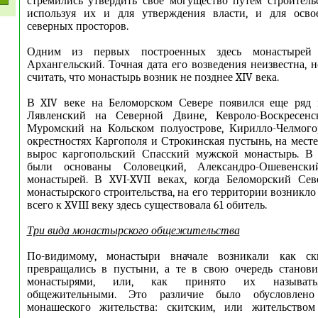
стремились утвердить свое могущество путем строитель
используя их и для утверждения власти, и для осво
северных просторов.
Одним из первых построенных здесь монастырей
Архангельский. Точная дата его возведения неизвестна, 
считать, что монастырь возник не позднее XIV века.
В XIV веке на Беломорском Севере появился еще ряд 
Лявленский на Северной Двине, Кевроло-Воскресенс
Муромский на Кольском полуострове, Кирилло-Челмого
окрестностях Каргополя и Строкинская пустынь, на месте
вырос каргопольский Спасский мужской монастырь. В
были основаны Соловецкий, Александро-Ошевенс
монастырей. В XVI-XVII веках, когда Беломорский Сев
монастырского строительства, на его территории возникло
всего к XVIII веку здесь существовала 61 обитель.
Три вида монастырского общежительства
По-видимому, монастыри вначале возникали как ск
превращались в пустыни, а те в свою очередь станов
монастырями, или, как принято их называть
общежительными. Это различие было обусловлен
монашеского жительства: скитским, или жительством