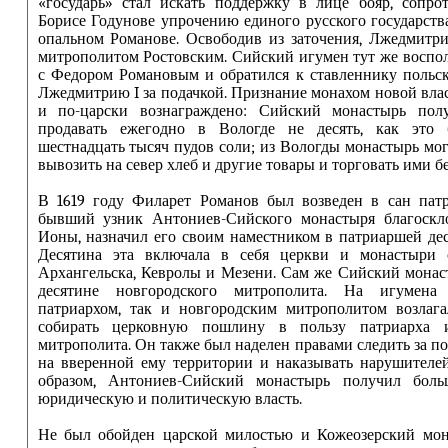
«государь» стал искать поддержку в лице бояр, сопро
Борисе Годунове упрочению единого русского государств
опальном Романове. Освободив из заточения, Лжедмитри
митрополитом Ростовским. Сийский игумен тут же воспол
с Федором Романовым и обратился к ставленнику польск
Лжедмитрию I за подачкой. Признание монахом новой вла
и по-царски вознаграждено: Сийский монастырь пол
продавать ежегодно в Вологде не десять, как это 
шестнадцать тысяч пудов соли; из Вологды монастырь мог
вывозить на север хлеб и другие товары и торговать ими 
В 1619 году Филарет Романов был возведен в сан патр
бывший узник Антониев-Сийского монастыря благоскл
Ионы, назначил его своим наместником в патриаршей дес
Десятина эта включала в себя церкви и монастыри 
Архангельска, Кевролы и Мезени. Сам же Сийский монас
десятине новгородского митрополита. На игумена
патриархом, так и новгородским митрополитом возлага
собирать церковную пошлину в пользу патриарха и
митрополита. Он также был наделен правами следить за п
на вверенной ему территории и наказывать нарушителе
образом, Антониев-Сийский монастырь получил боль
юридическую и политическую власть.
Не был обойден царской милостью и Кожеозерский мона