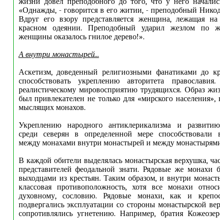
жизни довел преподобного до того, что у него начали
«Однажды, - говорится в его житии, - преподобный Никод
Вдруг его взору представляется женщина, лежащая на 
красном одеянии. Преподобный ударил жезлом по ж
женщины оказалось гнилое дерево!».
А внутри монастырей...
Аскетизм, доведенный религиозными фанатиками до кр
способствовать укреплению авторитета православи
реалистическому мировосприятию трудящихся. Образ жи
был привлекателен не только для «мирского населения», 
мыслящих монахов.
Укреплению народного антиклерикализма и развитию
среди северян в определенной мере способствовали 
между монахами внутри монастырей и между монастырями
В каждой обители выделялась монастырская верхушка, час
представителей феодальной знати. Рядовые же монахи 
выходцами из крестьян. Таким образом, и внутри монаст
классовая противоположность, хотя все монахи относ
духовному, сословию. Рядовые монахи, как и крепос
подвергались эксплуатации со стороны монастырской ве
сопротивлялись угнетению. Например, братия Кожеозер