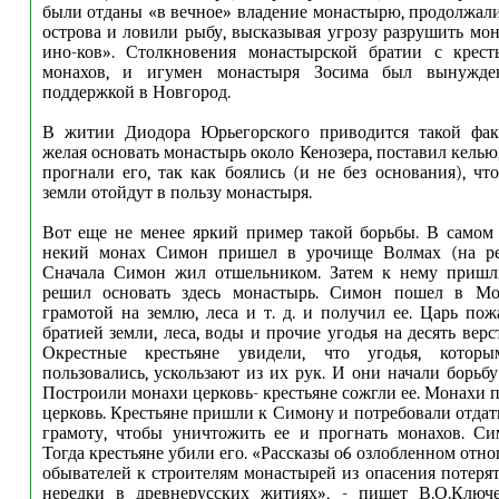
были отданы «в вечное» владение монастырю, продолжал
острова и ловили рыбу, высказывая угрозу разрушить мон
ино-ков». Столкновения монастырской братии с крест
монахов, и игумен монастыря Зосима был вынужден
поддержкой в Новгород.
В житии Диодора Юрьегорского приводится такой факт
желая основать монастырь около Кенозера, поставил кель
прогнали его, так как боялись (и не без основания), чт
земли отойдут в пользу монастыря.
Вот еще не менее яркий пример такой борьбы. В самом 
некий монах Симон пришел в урочище Волмах (на ре
Сначала Симон жил отшельником. Затем к нему пришл
решил основать здесь монастырь. Симон пошел в Мо
грамотой на землю, леса и т. д. и получил ее. Царь по
братией земли, леса, воды и прочие угодья на десять верс
Окрестные крестьяне увидели, что угодья, котор
пользовались, ускользают из их рук. И они начали борьб
Построили монахи церковь- крестьяне сожгли ее. Монахи 
церковь. Крестьяне пришли к Симону и потребовали отда
грамоту, чтобы уничтожить ее и прогнать монахов. Си
Тогда крестьяне убили его. «Рассказы о6 озлобленном от
обывателей к строителям монастырей из опасения потерят
нередки в древнерусских житиях», - пишет В.О.Ключ