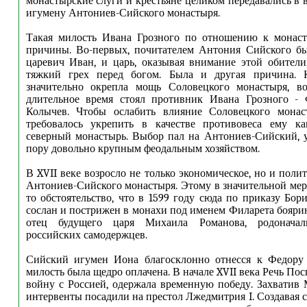
монастырские слуги и крестьяне целиком передавались в 
игумену Антониев-Сийского монастыря.
Такая милость Ивана Грозного по отношению к монас
причины. Во-первых, почитателем Антония Сийского б
царевич Иван, и царь, оказывая внимание этой обители
тяжкий грех перед богом. Была и другая причина. 
значительно окрепла мощь Соловецкого монастыря, во
длительное время стоял противник Ивана Грозного -
Колычев. Чтобы ослабить влияние Соловецкого монас
требовалось укрепить в качестве противовеса ему ка
северный монастырь. Выбор пал на Антониев-Сийский, 
пору довольно крупным феодальным хозяйством.
В XVII веке возросло не только экономическое, но и поли
Антониев-Сийского монастыря. Этому в значительной мер
то обстоятельство, что в 1599 году сюда по приказу Бор
сослан и пострижен в монахи под именем Филарета бояри
отец будущего царя Михаила Романова, родоначал
российских самодержцев.
Сийский игумен Иона благосклонно отнесся к Федору 
милость была щедро оплачена. В начале XVII века Речь Пос
войну с Россией, одержала временную победу. Захватив 
интервенты посадили на престол Лжедмитрия I. Создавая 