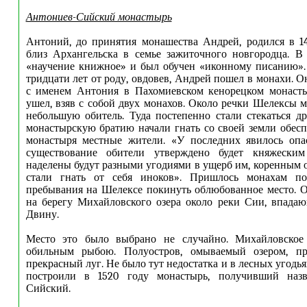
Антониев-Сийский монастырь
Антоний, до принятия монашества Андрей, родился в 1
близ Архангельска в семье зажиточного новгородца. В
«научение книжное» и был обучен «иконному писанию».
тридцати лет от роду, овдовев, Андрей пошел в монахи. 
с именем Антония в Пахомиевском кенорецком монастыр
ушел, взяв с собой двух монахов. Около речки Шелексы 
небольшую обитель. Туда постепенно стали стекаться д
монастырскую братию начали гнать со своей земли обес
монастыря местные жители. «У последних явилось опас
существование обители утверждено будет княжеским
наделены будут разными угодиями в ущерб им, коренным о
стали гнать от себя иноков». Пришлось монахам по
пребывания на Шелексе покинуть облюбованное место. 
на берегу Михайловского озера около реки Сии, впада
Двину.
Место это было выбрано не случайно. Михайловское 
обильным рыбою. Полуостров, омываемый озером, пр
прекрасный луг. Не было тут недостатка и в лесных угодья
построили в 1520 году монастырь, получивший назв
Сийский.