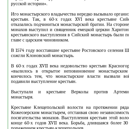
русской истории».
Иго монастырского владычества нередко вызывало органи
крестьян. Так, в 60-х годах XVI века крестьяне Сий
отказались подчиниться монастырской братии. На стороне
монахов выступил и священник емецкой церкви Харитон
крестьянского выступления в Сийский монастырь были п
главе с царским чиновником.
В 1574 году восставшие крестьяне Ростовского селения Ш
сожгли Клоновский монастырь.
В 60-х годах XVII века недовольство крестьян Красного
«вылилось в открытое неповиновение монастырским 
кончилось тем, что монастырские власти вызвали во
подавили выступление крестьян.
Выступали и крестьяне Верколы против Артемиев
монастыря.
Крестьяне Клещепольской волости на протяжении ряда
Кожеозерским монастырем, отстаивая свою независимость
посягательства монахов. Выступления крестьян этой воло
конце 60-х годов XVII века. Борьба, длившаяся более 30
поражением крестьян-клещепольцев.