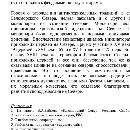
сути оставались феодалами-эксплуататорами.
Говоря о зарождении антиклерикальных традиций в с
Беломорского Севера, нельзя забывать и о другой 
монастырей на сознание северян. Монастыри явл
пропаганды христианской идеологии на Севере. П
монастыри были одновременно и первыми приходам
христиан. Впоследствии монастыри явились инициатора
приходских церквей на Севере. При их участии в ХV век
19 церквей, в XVI веке - 59, а в XVII столетии - 175 церквей
началу XVIII века на территории Беломорского Севера
приходских церквей, и все они, безусловно, так же к
оказывали влияние на сознание северян, способствовали
православия. Но это влияние в значительной ме
сложившимися в народе антиклерикальными традициям
отношением к духовенству, главным образом к монахам, к
их моральным качествам, что создавало благоприят
развития свободомыслия на Севере.
Примечания:
1. Из книги В.А.Зайцева «Беломорский Север. Религия. Свобо
Архангельск. Сев.-зап. книжное изд-во, 1983.
2. С небольшими сокращениями.
3. Разбивка на подразделы - ведущего сайта.
4. Библиография опущена.