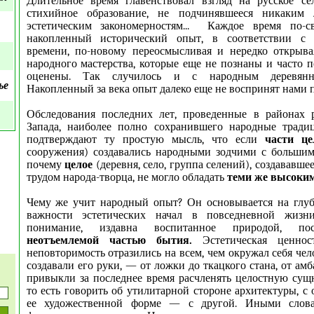
Длительное время главенствовал взгляд на русское се
стихийное образование, не подчинявшееся никаким 
эстетическим закономерностям... Каждое время по-с
накопленный исторический опыт, в соответствии с 
времени, по-новому переосмысливая и нередко открыва
народного мастерства, которые еще не познаны и часто п
оценены. Так случилось и с народным деревянн
ье
Накопленный за века опыт далеко еще не воспринят нами 
Обследования последних лет, проведенные в районах р
Запада, наиболее полно сохранившего народные традиц
подтверждают ту простую мысль, что если
части ц
сооружения) создавались народными зодчими с большим
почему
целое
(деревня, село, группа селений), создававш
трудом народа-творца, не могло обладать
теми же высоким
Чему же учит народный опыт? Он основывается на глу
важности эстетических начал в повседневной жизни
понимание, издавна воспитанное природой, пос
неотъемлемой частью бытия.
Эстетическая ценно
неповторимость отразились на всем, чем окружал себя чело
создавали его руки, — от ложки до ткацкого стана, от ам
привыкли за последнее время расчленять целостную су
то есть говорить об утилитарной стороне архитектуры, с
ее художественной форме — с другой. Иными слов