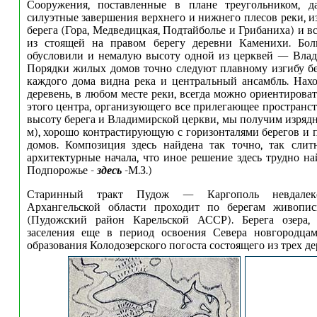
Сооружения, поставленные в плане треугольником, д
силуэтные завершения верхнего и нижнего плесов реки, и
берега (Гора, Медведицкая, Подтайболье и Грибаниха) и 
из стоящей на правом берегу деревни Каменихи. Бол
обусловили и немалую высоту одной из церквей — Влад
Порядки жилых домов точно следуют плавному изгибу бер
каждого дома видна река и центральный ансамбль. Нах
деревень, в любом месте реки, всегда можно ориентирова
этого центра, организующего все прилегающее пространст
высоту берега и Владимирской церкви, мы получим изрядн
м), хорошо контрастирующую с горизонталями берегов и
домов. Композиция здесь найдена так точно, так сли
архитектурные начала, что иное решение здесь трудно на
Подпорожье -
здесь
-М.З.)
Старинный тракт Пудож — Каргополь невдале
Архангельской области проходит по берегам живопис
(Пудожский район Карельской АССР). Берега озера, 
заселения еще в период освоения Севера новгородцам
образования Колодозерского погоста состоящего из трех де