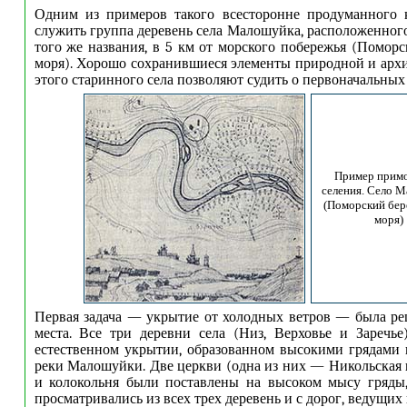
Одним из примеров такого всесторонне продуманного 
служить группа деревень села Малошуйка, расположенного
того же названия, в 5 км от морского побережья (Поморс
моря). Хорошо сохранившиеся элементы природной и арх
этого старинного села позволяют судить о первоначальных
Пример примо
селения. Село 
(Поморский бер
моря)
Первая задача — укрытие от холодных ветров — была р
места. Все три деревни села (Низ, Верховье и Заречье
естественном укрытии, образованном высокими грядами 
реки Малошуйки. Две церкви (одна из них — Никольская ш
и колокольня были поставлены на высоком мысу гряды,
просматривались из всех трех деревень и с дорог, ведущих 