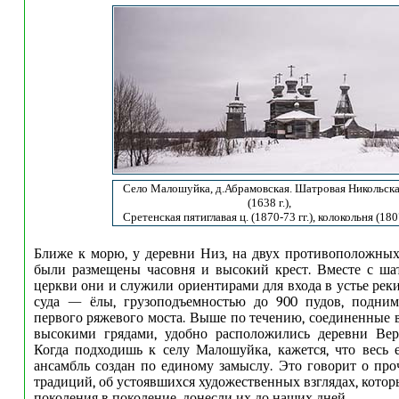
Село Малошуйка, д.Абрамовская. Шатровая Никольска
(1638 г.),
Сретенская пятиглавая ц. (1870-73 гг.), колокольня (1807
Ближе к морю, у деревни Низ, на двух противоположны
были размещены часовня и высокий крест. Вместе с ша
церкви они и служили ориентирами для входа в устье рек
суда — ёлы, грузоподъемностью до 900 пудов, подним
первого ряжевого моста. Выше по течению, соединенные 
высокими грядами, удобно расположились деревни Верх
Когда подходишь к селу Малошуйка, кажется, что весь
ансамбль создан по единому замыслу. Это говорит о пр
традиций, об устоявшихся художественных взглядах, котор
поколения в поколение, донесли их до наших дней.