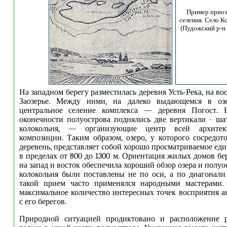
Пример приоз
селения. Село К
(Пудожский р-н
На западном берегу разместилась деревня Усть-Река, на во
Заозерье. Между ними, на далеко выдающемся в озе
центральное селение комплекса — деревня Погост. 
оконечности полуострова поднялись две вертикали - ша
колокольня, — организующие центр всей архитект
композиции. Таким образом, озеро, у которого сосредот
деревень, представляет собой хорошо просматриваемое ед
в пределах от 800 до 1300 м. Ориентация жилых домов бе
на запад и восток обеспечила хороший обзор озера и полуо
колокольня были поставлены не по оси, а по диагонал
такой прием часто применялся народными мастерами.
максимальное количество интересных точек восприятия ан
с его берегов.
Природной ситуацией продиктовано и расположение 