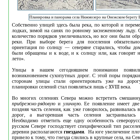
Планировка и панорама села Нижмозеро на Онежском берегу 
Собственно улицей здесь была река, по которой и перем
лодках, зимой на санях по ровному заснеженному льду. 
количество порядков увеличивалось, но все они были об
реки. При выборе берега для поселения обязательн
ориентация по солнцу — северяне старались, чтобы до
были обращены и к воде, и к солнцу или, как говорят 
лето».
Улицы в нашем сегодняшнем понимании появили
возникновением сухопутных дорог. С этой поры порядк
сторонам улицы стали ориентировать уже на доро
планировки селений стал появляться лишь с XVIII века.
Во многих селениях Севера можно встретить смешанн
прибрежно-рядовую
и
уличную
. Ее появление имеет дв
поздняя часть селения, как уже говорилось, развивалась
дорог, а выгоревшая часть селения застраивалась 
Необходимо отметить еще одну особенность северорусс
русском Севере господствует специфический тип расселе
деревни располагаются
гнездами
. На юге увеличение пло
привело к тому, что гнезда слились в крупные села, на Се