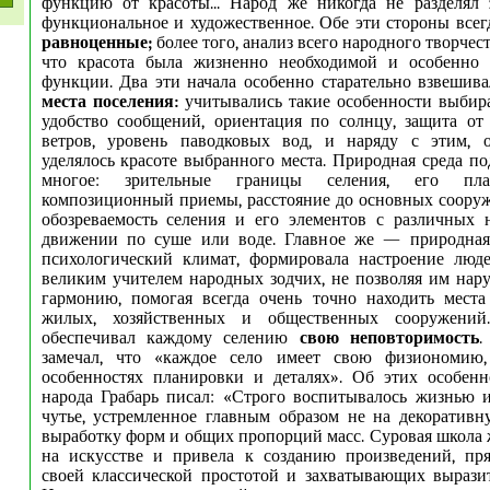
функцию от красоты... Народ же никогда не разделял
функциональное и художественное. Обе эти стороны всег
равноценные;
более того, анализ всего народного творчест
что красота была жизненно необходимой и особенно
функции. Два эти начала особенно старательно взвешив
места поселения:
учитывались такие особенности выбира
удобство сообщений, ориентация по солнцу, защита от
ветров, уровень паводковых вод, и наряду с этим, 
уделялось красоте выбранного места. Природная среда по
многое: зрительные границы селения, его пл
композиционный приемы, расстояние до основных сооруж
обозреваемость селения и его элементов с различных 
движении по суше или воде. Главное же — природная 
психологический климат, формировала настроение люд
великим учителем народных зодчих, не позволяя им на
гармонию, помогая всегда очень точно находить места
жилых, хозяйственных и общественных сооружений
обеспечивал каждому селению
свою неповторимость
.
замечал, что «каждое село имеет свою физиономию
особенностях планировки и деталях». Об этих особенн
народа Грабарь писал: «Строго воспитывалось жизнью 
чутье, устремленное главным образом не на декоративн
выработку форм и общих пропорций масс. Суровая школа 
на искусстве и привела к созданию произведений, п
своей классической простотой и захватывающих вырази