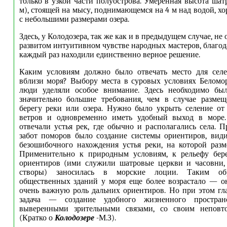
только в узкой части полуострова. Умеренная высота шат
м), стоящей на мысу, поднимающемся на 4 м над водой, х
с небольшими размерами озера.
Здесь, у Колодозера, так же как и в предыдущем случае, не 
развитом интуитивном чувстве народных мастеров, благод
каждый раз находили единственно верное решение.
Каким условиям должно было отвечать место для селе
вблизи моря? Выбору места в суровых условиях Беломо
люди уделяли особое внимание. Здесь необходимо был
значительно большие требования, чем в случае размещ
берегу реки или озера. Нужно было укрыть селение от
ветров и одновременно иметь удобный выход в море
отвечали устья рек, где обычно и располагались села. 
забот поморов было создание системы ориентиров, вид
безошибочного нахождения устья реки, на которой разм
Применительно к природным условиям, к рельефу бере
ориентиров (ими служили шатровые церкви и часовни, 
створы) заносилась в морские лоции. Таким обр
общественных зданий у моря еще более возрастало — о
очень важную роль дальних ориентиров. Но при этом гла
задача — создание удобного жизненного простран
выверенными зрительными связами, со своим неповт
(Кратко о
Колодозере
-М.З).