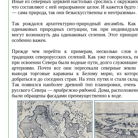
Иные из северных церквей настолько срослись с окружаю
что составляют с ней неразрывное целое. И кажется будто
— сама природа, так они безыскусственны и неотразимы».
Так рождался архитектурно-природный ансамбль. Ка
одинаковых природных ситуации, так при индивидуал
могут возникнуть два одинаковых селения. Этот принцип
особенно важен.
Прежде чем перейти к примерам, несколько слов о
традициях северорусских селений. Как уже говорилось, 
при освоении Севера были водные пути, долго служившие
артериями. Почти все они пересекали северные земли 
выводя торговые караваны к Белому морю, из котор
добраться и до соседних стран. На этих путях и стали скла
Так появился наиболее древний тип планировки, очень
русского Севера —
прибрежно-рядовой
. Дома, расположен
были обращены фасадами преимущественно к воде.