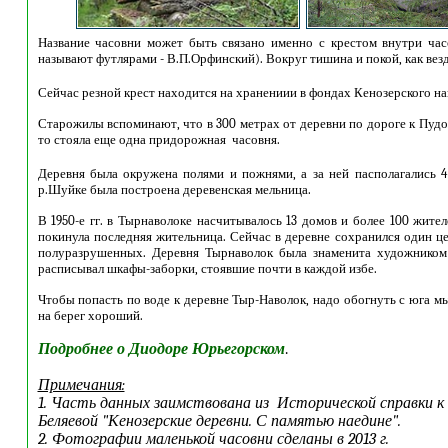
Название часовни может быть связано именно с крестом внутри час
называют футлярами - В.П.Орфинский). Вокруг тишина и покой, как вез
Сейчас резной крест находится на хранениии в фондах Кенозерского на
Старожилы вспоминают, что в 300 метрах от деревни по дороге к Пудо
то стояла еще одна придорожная часовня.
Деревня была окружена полями и пожнями, а за ней пасполагались 
р.Шуйке была построена деревенская мельница.
В 1950-е гг. в Тырнаволоке насчитывалось 13 домов и более 100 жителе
покинула последняя жительница. Сейчас в деревне сохранился один ц
полуразрушенных. Деревня Тырнаволок была знаменита художником
расписывал шкафы-заборки, стоявшие почти в каждой избе.
Чтобы попасть по воде к деревне Тыр-Наволок, надо обогнуть с юга м
на берег хороший.
Подробнее о Диодоре Юрьегорском
.
Примечания:
1. Часть данных заимствована из Исторической справки к
Беляевой "Кенозерские деревни. С памятью наедине".
2. Фотографии маленькой часовни сделаны в 2013 г.