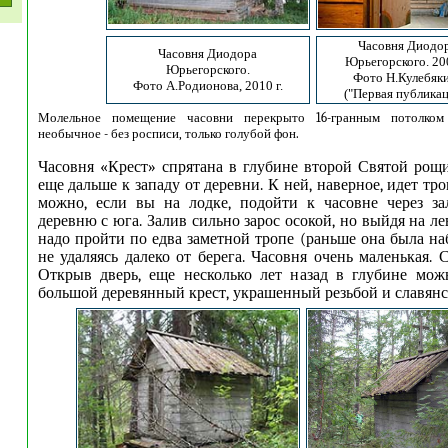
Часовня Диодо
Часовня Диодора
Юрьегорского. 200
Юрьегорского.
Фото Н.Кулебяк
Фото А.Родионова, 2010 г.
("Первая публикац
Молельное помещение часовни перекрыто 16-гранным потолком 
необычное - без росписи, только голубой фон.
Часовня «Крест» спрятана в глубине второй Святой рощ
еще дальше к западу от деревни. К ней, наверное, идет тро
можно, если вы на лодке, подойти к часовне через з
деревню с юга. Залив сильно зарос осокой, но выйдя на ле
надо пройти по едва заметной тропе (раньше она была на
не удаляясь далеко от берега. Часовня очень маленькая. 
Открыв дверь, еще несколько лет назад в глубине мож
большой деревянный крест, украшенный резьбой и славянс