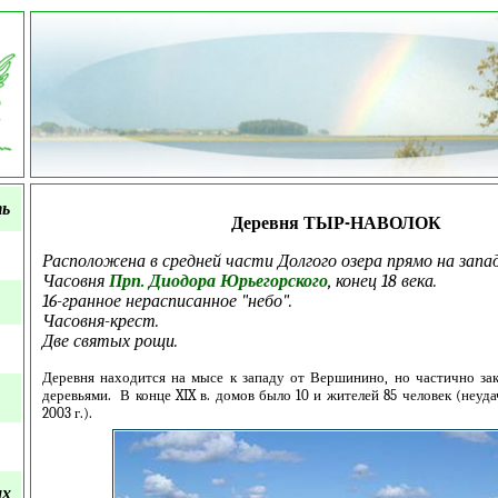
ть
Деревня ТЫР-НАВОЛОК
Расположена в средней части Долгого озера прямо на запа
Часовня
Прп. Диодора Юрьегорского
, конец 18 века.
16-гранное нерасписанное "небо".
Часовня-крест.
Две святых рощи.
Деревня находится на мысе к западу от Вершинино, но частично з
деревьями. В конце XIX в. домов было 10 и жителей 85 человек (неуд
2003 г.).
ых