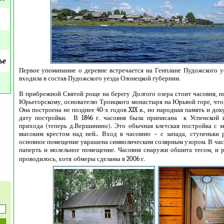
ье
Первое упоминание о деревне встречается на Генплане Пудожского уе
входила в состав Пудожского уезда Олонецкой губернии.
В прибрежной Святой роще на берегу Долгого озера стоит часовня, 
Юрьегорскому, основателю Троицкого монастыря на Юрьвой горе, что 
Она построена не позднее 40-х годов XIX в., но народная память и до
дату постройки. В 1846 г. часовня была приписана к Успенской 
прихода (теперь д.Вершинино). Это обычная клетская постройка с ма
высоким крестом над ней.. Вход в часовню – с запада, ступеньки р
основное помещение украшена символическим солярным узором. В часо
паперть и молельное помещение. Часовня снаружи обшита тесом, и р
проводилось, хотя
обмеры сделаны в 2006 г.