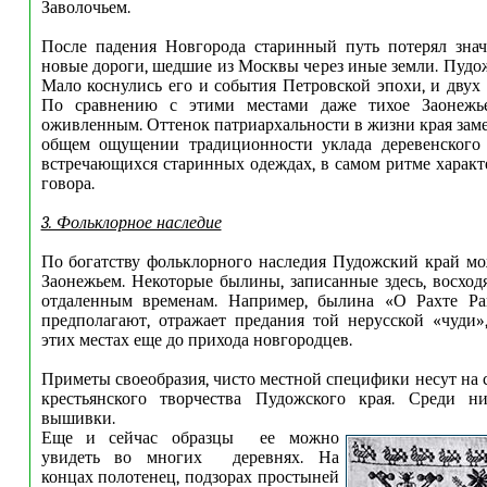
Заволочьем.
После падения Новгорода старинный путь потерял знач
новые дороги, шедшие из Москвы через иные земли. Пудож
Мало коснулись его и события Петровской эпохи, и двух 
По сравнению с этими местами даже тихое Заонежье
оживленным. Оттенок патриархальности в жизни края заме
общем ощущении традиционности уклада деревенского 
встречающихся старинных одеждах, в самом ритме характ
говора.
3. Фольклорное наследие
По богатству фольклорного наследия Пудожский край мож
Заонежьем. Некоторые былины, записанные здесь, восход
отдаленным временам. Например, былина «О Рахте Раг
предполагают, отражает предания той нерусской «чуди»
этих местах еще до прихода новгородцев.
Приметы своеобразия, чисто местной специфики несут на 
крестьянского творчества Пудожского края. Среди 
вышивки.
Еще и сейчас образцы ее можно
увидеть во многих деревнях. На
концах полотенец, подзорах простыней