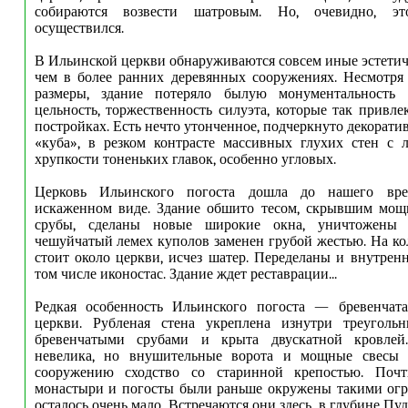
собираются возвести шатровым. Но, очевидно, э
осуществился.
В Ильинской церкви обнаруживаются совсем иные эстети
чем в более ранних деревянных сооружениях. Несмотря
размеры, здание потеряло былую монументальность 
цельность, торжественность силуэта, которые так привл
постройках. Есть нечто утонченное, подчеркнуто декорати
«куба», в резком контрасте массивных глухих стен с 
хрупкости тоненьких главок, особенно угловых.
Церковь Ильинского погоста дошла до нашего вр
искаженном виде. Здание обшито тесом, скрывшим мощ
срубы, сделаны новые широкие окна, уничтожены 
чешуйчатый лемех куполов заменен грубой жестью. На кол
стоит около церкви, исчез шатер. Переделаны и внутрен
том числе иконостас. Здание ждет реставрации...
Редкая особенность Ильинского погоста — бревенчата
церкви. Рубленая стена укреплена изнутри треугол
бревенчатыми срубами и крыта двускатной кровлей
невелика, но внушительные ворота и мощные свесы 
сооружению сходство со старинной крепостью. Почт
монастыри и погосты были раньше окружены такими огр
осталось очень мало. Встречаются они здесь, в глубине Пуд