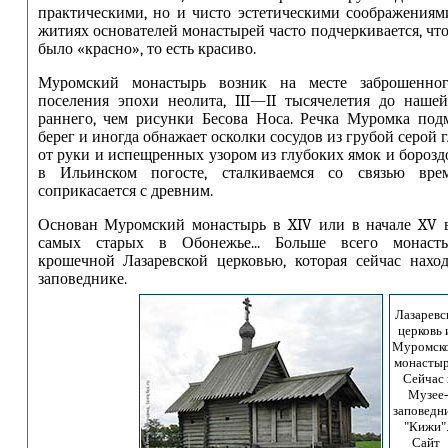
практическими, но и чисто эстетическими соображениям
житиях основателей монастырей часто подчеркивается, чт
было «красно», то есть красиво.
Муромский монастырь возник на месте заброшенног
поселения эпохи неолита, III—II ты­сячелетия до наше
раннего, чем рисунки Бесова Носа. Речка Муромка под
берег и иногда обнажает осколки сосудов из грубой серой
от руки и испещренных узором из глубоких ямок и борозд
в Ильинском погосте, сталкиваемся со связью врем
соприкасается с древним.
Основан Муромский монастырь в XIV или в начале XV в
самых старых в Обонежье... Больше всего монасты
крошечной Лазаревской церковью, которая сейчас нахо
заповеднике.
Лазаревс
церковь 
Муромск
монастыр
Сейчас 
Музее-
заповедн
"Кижи"
Сайт