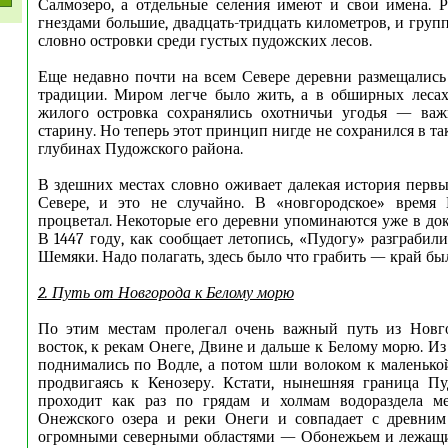
Салмозеро, а отдельные селения имеют и свои имена. 
гнездами большие, двадцать-тридцать километров, и груп
словно островки среди густых пудожских лесов.
Еще недавно почти на всем Севере деревни размещались
традиции. Миром легче было жить, а в обширных лесах
жилого островка сохранялись охотничьи угодья — важ
старину. Но теперь этот принцип нигде не сохранился в так
глубинах Пудожского района.
В здешних местах словно оживает далекая история первы
Севере, и это не случайно. В «новгородское» время
процветал. Некоторые его деревни упоминаются уже в док
В 1447 году, как сообщает летопись, «Пудогу» разграбил
Шемяки. Надо полагать, здесь было что грабить — край был
2. Путь от Новгорода к Белому морю
По этим местам пролегал очень важный путь из
Новг
восток, к рекам Онеге, Двине и дальше к Белому морю. И
поднимались по Водле, а потом шли волоком к маленько
продвигаясь к Кенозеру. Кстати, нынешняя граница Пу
проходит как раз по грядам и холмам водораздела м
Онежского озера и реки Онеги и совпадает с древни
огромными северными областями — Обонежьем и лежащи