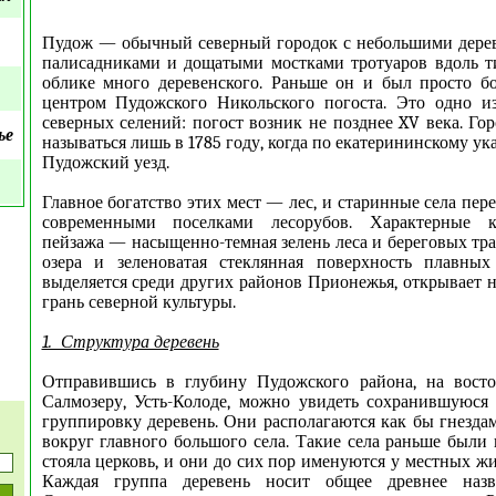
Пудож — обычный северный городок с небольшими дере
палисадниками и дощатыми мостками тротуаров вдоль т
облике много деревенского. Раньше он и был просто 
центром Пудожского Никольского погоста. Это одно и
северных селений: погост возник не позднее XV века. Го
ье
называться лишь в 1785 году, когда по екатерининскому ук
Пудожский уезд.
Главное богатство этих мест — лес, и старинные села пер
современными поселками лесорубов. Характерные к
пейзажа — насыщенно-темная зелень леса и береговых тра
озера и зеленоватая стеклянная поверхность плавных
выделяется среди других районов Прионежья, открывает 
грань северной культуры.
1. Структура деревень
Отправившись в глубину Пудожского района, на восток
Салмозеру, Усть-Колоде, можно увидеть сохранившуюся
группировку деревень. Они располагаются как бы гнезда
вокруг главного большого села. Такие села раньше были 
стояла церковь, и они до сих пор именуются у местных ж
Каждая группа деревень носит общее древнее назва