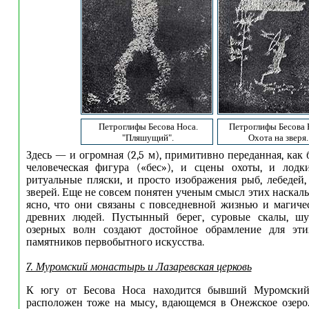
Петроглифы Бесова Носа.
Петроглифы Бесова 
"Пляшущий".
Охота на зверя.
Здесь — и огромная (2,5 м), примитивно переданная, как
человеческая фигура («бес»), и сцены охоты, и лодк
ритуальные пляски, и просто изображения рыб, лебедей,
зверей. Еще не совсем понятен ученым смысл этих наскал
ясно, что они связаны с повседневной жизнью и магич
древних людей. Пустынный берег, суровые скалы, ш
озерных волн создают достойное обрам­ление для эти
памятников первобытного искусства.
7. Муромский монастырь и Лазаревская церковь
К югу от Бесова Носа находится бывший Муромский
расположен тоже на мысу, вдающемся в Онежское озеро