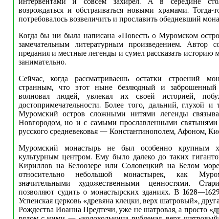
интервентами и совсем захирел. А в середине сто
возрождаться и обстраиваться новыми храмами. Тогда-т
потребовалось возвеличить и прославить обедневший мона
Когда бы ни была написана «Повесть о Муромском остров
замечательным литературным произведением. Автор с
предания и местные легенды и сумел рассказать историю 
занимательно.
Сейчас, когда рассматриваешь остатки строений мон
странным, что этот ныне безлюдный и заброшенный 
волновал людей, увлекал их своей историей, побу
достопримечательности. Более того, дальний, глухой и
Муромский остров сложными нитями легенды связыва
Новгородом, но и с самыми прославленными святынями 
русского средневековья — Константинополем, Афоном, Ки
Муромский монастырь не был особенно крупным х
культурным центром. Ему было далеко до таких гигантов
Кириллов на Белоозере или Соловецкий на Белом море
относительно небольшой монастырек, как Муром
значительными художественными ценностями. Стар
позволяют судить о монастырских зданиях. В 1628—162
Успенская церковь «древяна клецки, верх шатровый», друга
Рождества Иоанна Предтечи, уже не шатровая, а просто «д
рядом с ними — «колокольница рубленая, верх шатровый