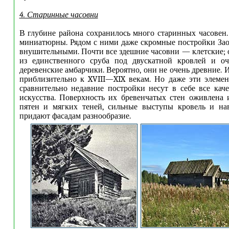
4. Старинные часовни
В глубине района сохранилось много старинных часовен.
миниатюрны. Рядом с ними даже скромные постройки За
внушительными. Почти все здешние часовни — клетские; о
из единственного сруба под двускатной кровлей и о
деревенские амбарчики. Вероятно, они не очень древние.
приблизительно к XVIII—XIX векам. Но даже эти элеме
сравнительно недавние постройки несут в себе все кач
искусства. Поверхность их бревенчатых стен оживлена
пятен и мягких теней, сильные выступы кровель и на
придают фасадам разнообразие.