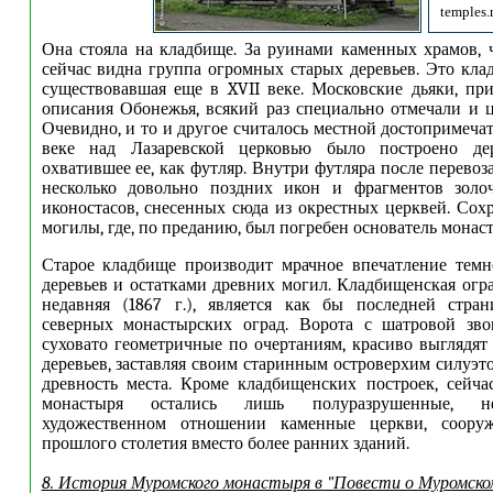
temples.
Она стояла на кладбище. За руинами каменных храмов, ч
сейчас видна группа огромных старых деревьев. Это кла
существовавшая еще в XVII веке. Московские дьяки, при
описания Обонежья, всякий раз специально отмечали и ц
Очевидно, и то и другое считалось местной достопримеча
веке над Лазаревской церковью было построено дер
охватившее ее, как футляр. Внутри футляра после перевоз
несколько довольно поздних икон и фрагментов золо
иконостасов, снесенных сюда из окрестных церквей. Сох
могилы, где, по преданию, был погребен основатель монас
Старое кладбище производит мрачное впечатление темн
деревьев и остатками древних могил. Кладбищенская огра
недавняя (1867 г.), является как бы последней стра
северных монастырских оград. Ворота с шатровой зво
суховато геометричные по очертаниям, красиво выглядят
деревьев, заставляя своим старинным островерхим силуэт
древность места. Кроме кладбищенских построек, сейч
монастыря остались лишь полуразрушенные, н
художественном отношении каменные церкви, соору
прошлого столетия вместо более ранних зданий.
8. История Муромского монастыря в "Повести о Муромско