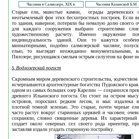
Часовня в Салмозере, XIX в.
Часовня Казанской Б.М. 
Старые ели, мшистые камни, ограды деревенских о
неотъемлемый фон этих бесхитростных построек. Если вы
то здания, наверное, потеряли бы немалую долю своего о
для каждого сооружения выбрано строителями сло
художественному расчету. Именно окружение по
индивидуальность зданий. Они то кажутся особ
миниатюрными, подобно салмозерской часовне, полус
елью, то выглядят неожиданно монументальными, к
Пялозере, рисующаяся смелым острым силуэтом на фоне не
5. Водлозерский погост
Скромным миром деревенского строительства, зодчеством
исчерпываются архитектурные богатства Пудожского края
одном из самых больших озер Карелии — сохранился пре
древнего Ильинского погоста.
Он стоит на остром мысу
островов, поросших редким лесом, и мыс издалека в
плотной темной зеленью. Это старые, почти черные ел
часто растут вокруг старинных церквей и часовен; очев
сохраняли, словно священные деревья. Их характерный
создает около северных сел своего рода ориентир, пр
заставляя издали угадать старинную постройку.