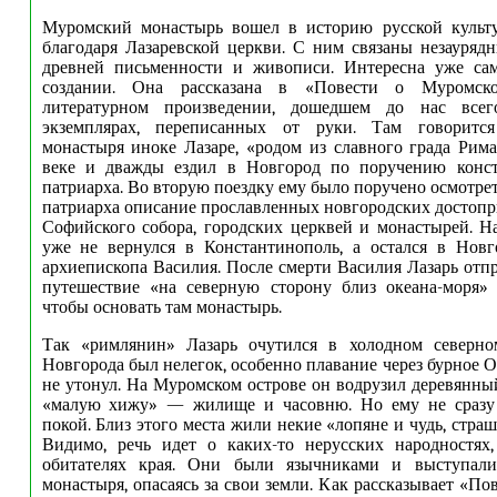
Муромский монастырь вошел в историю русской культу
благодаря Лазаревской церкви. С ним связаны незауряд
древней письменности и живописи. Интересна уже сам
создании. Она рассказана в «Повести о Муромс
литературном произведении, дошедшем до нас всег
экземплярах, переписанных от руки. Там говорится
монастыря иноке Лазаре, «родом из славного града Рим
веке и дважды ездил в Новгород по поручению конст
патриарха. Во вторую поездку ему было поручено осмотрет
патриарха описание прославленных новгородских достопр
Софийского собора, городских церквей и монастырей. На
уже не вернулся в Константинополь, а остался в Новг
архиепископа Василия. После смерти Василия Лазарь отпр
путешествие «на северную сторону близ океана-моря» 
чтобы основать там монастырь.
Так «римлянин» Лазарь очутился в холодном северно
Новгорода был нелегок, особенно плавание через бурное О
не утонул. На Муромском острове он водрузил деревянный
«малую хижу» — жилище и часовню. Но ему не сразу 
покой. Близ этого места жили некие «лопяне и чудь, стр
Видимо, речь идет о каких-то нерусских народностях,
обитателях края. Они были язычниками и выступали
монастыря, опасаясь за свои земли. Как рассказывает «Пов