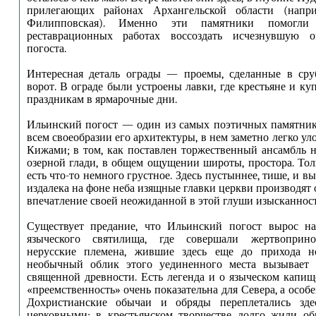
прилегающих районах Архангельской области (напри
Филипповская). Именно эти памятники помогли
реставрационных работах воссоздать исчезнувшую о
погоста.
Интересная деталь ограды — проемы, сделанные в сру
ворот. В ограде были устроены лавки, где крестьяне и к
праздникам в ярмарочные дни.
Ильинский погост — один из самых поэтичных памятник
всем своеобразии его архитектуры, в нем заметно легко ул
Кижами; в том, как поставлен торжественный ансамбль н
озерной глади, в общем ощущении широты, простора. Тол
есть что-то немного грустное. Здесь пустыннее, тише, и
издалека на фоне неба изящные главки церкви производят
впечатление своей неожиданной в этой глуши изысканнос
Существует предание, что Ильинский погост вырос на
языческого святилища, где совершали жертвоприн
нерусские племена, жившие здесь еще до прихода н
необычный облик этого уединенного места вызывает 
священной древности. Есть легенда и о языческом капищ
«преемственность» очень показательна для Севера, а особ
Дохристианские обычаи и обряды переплетались зде
церковными; в крестьянском творчестве долго жили об