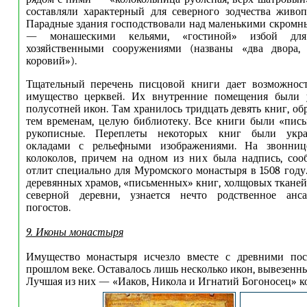
составляли характерный для северного зодчества живо
Парадные здания господствовали над маленькими скром
— монашескими кельями, «гостиной» избой для
хозяйственными сооружениями (названы «два двора,
коровий»).
Тщательный перечень писцовой книги дает возможност
имущество церквей. Их внутренние помещения были 
полусотней икон. Там хранилось тридцать девять книг, о
тем временам, целую библиотеку. Все книги были «пись
рукописные. Переплеты некоторых книг были ук
окладами с рельефными изображениями. На звонниц
колоколов, причем на одном из них была надпись, соо
отлит специально для Муромского монастыря в 1508 году
деревянных храмов, «письменных» книг, холщовых тканей
северной деревни, узнается нечто родственное анс
погостов.
9. Иконы монастыря
Имущество монастыря исчезло вместе с древними по
прошлом веке. Оставалось лишь несколько икон, вывезенны
Лучшая из них — «Иаков, Никола и Игнатий Богоносец» ко