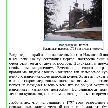
Водлозерский погост.
Ильинская церковь 1798 г. и ограда погоста.
Водлозеро — край давно населенный, а сам Ильинский пог
в XVI веке. Но существующая церковь построена лишь 
очень отличается от других построек Прионежья, и преж
необычным завершением. Вместо привычного шатра 
кровли мы видим сложно изогнутое так называемое куб
немного напоминающее широкий купол. Хотя эти покрыт
в очень старом деревянном зодчестве, все же при взгл
погост не покидает мысль о том, что по общим очертан
напоминает каменные постройки. Вспоминаются пяти
легкими куполками, каких немало возводилось в то время н
Любопытно, что, испрашивая в 1797 году разрешение н
церкви, прихожане и местный причт сообщали, что буд