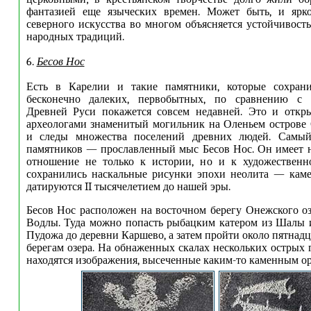
фантазией еще языческих времен. Может быть, и яркос
северного искусства во многом объясняется устойчивост
народных традиций.
6.
Бесов Нос
Есть в Карелии и такие памятники, которые сохран
бесконечно далеких, первобытных, по сравнению с 
Древней Руси покажется совсем недавней. Это и откр
археологами знаменитый могильник на Оленьем острове 
и следы множества поселений древних людей. Самый
памятников — прославленный мыс Бесов Нос. Он имеет 
отношение не только к истории, но и к художественно
сохранились наскальные рисунки эпохи неолита — каме
датируются II тысячелетием до нашей эры.
Бесов Нос расположен на восточном берегу Онежского оз
Водлы. Туда можно попасть рыбацким катером из Шалы 
Пудожа до деревни Каршево, а затем пройти около пятнад
берегам озера. На обнаженных скалах нескольких острых
находятся изображения, высеченные каким-то каменным ор