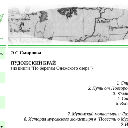
Э.С.Смирнова
ть
ПУДОЖСКИЙ КРАЙ
(из книги "По берегам Онежского озера")
1. Ст
2. Путь от Новгород
3. Фоль
4. Ст
5. Вод
7. Муромский монастырь и Лаз
8. История муромского монастыря в "Повести о Мур
9. 
ых