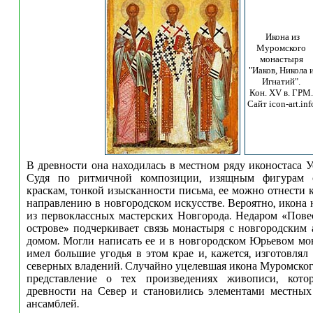
Икона из
Муромского
монастыря
"Иаков, Никола 
Игнатий".
Кон. XV в. ГРМ.
Сайт icon-art.inf
В древности она находилась в местном ряду иконостаса У
Судя по ритмичной композиции, изящным фигурам с
краскам, тонкой изысканности письма, ее можно отнести 
направлению в новгородском искусстве. Вероятно, икона 
из первоклассных мастерских Новгорода. Недаром «Пове
острове» подчеркивает связь монастыря с новгородским
домом. Могли написать ее и в новгородском Юрьевом мо
имел большие угодья в этом крае и, кажется, изготовлял
северных владений. Случайно уцелевшая икона Муромског
представление о тех произведениях живописи, кото
древности на Север и становились элементами местных
ансамблей.