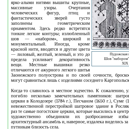
ярко-алыми нитями вышиты крупные,
массивные узоры. Очертания
человеческих фигур, птиц и
фантастических зверей густо
заполнены геометрическим
орнаментом. Здесь редко встретятся
тонкие легкие контуры; излюбленный
шов — «набором», широкий и
монументальный. Иногда, кроме
красной нити, вводятся и другие цвета
— лиловый, желтый, зеленый, и это до
Пудожская 
Шов "набором"
предела усиливает декоративность
XIX 
вещи. Местные вышивки резко
отличаются от ажурного легкого шитья
Заонежского полуострова и по своей сочности, броско
могут сравниться лишь с изделиями соседнего Каргопольск
Когда-то славилось и местное зодчество. К сожалению, 
погибло несколько замечательных памятников: шатро
церкви в Колодозере (1784 г.), Песчаном (1650 г.), Суме (1
невежественной перестройкой шатровое здание в Росляк
раз те самые погостские церкви, которые высились в центр
художественно объединяли их разбросанные изб
архитектурный ансамбль и, наверное, издалека виделись за
путникам близость села.