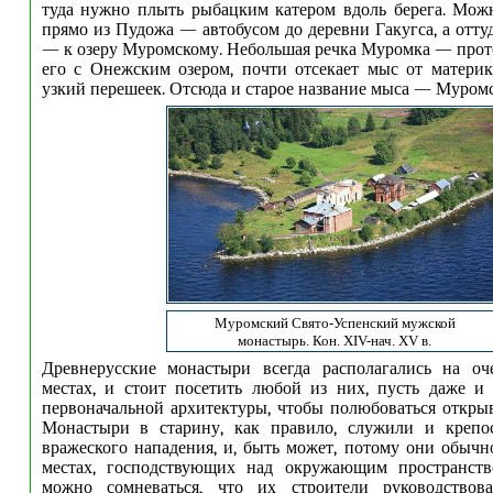
туда нужно плыть рыбацким катером вдоль берега. Мож
прямо из Пудожа — автобусом до деревни Гакугса, а отту
— к озеру Муромскому. Небольшая речка Муромка — про
его с Онежским озером, почти отсекает мыс от материк
узкий перешеек. Отсюда и старое название мыса — Муромс
Муромский Свято-Успенский мужской
монастырь. Кон. XIV-нач. XV в.
Древнерусские монастыри всегда располагались на о
местах, и стоит посетить любой из них, пусть даже и
первоначальной архитектуры, чтобы полюбоваться откр
Монастыри в старину, как правило, служили и крепо
вражеского нападения, и, быть может, потому они обычн
местах, господствующих над окружающим пространст
можно сомневаться, что их строители руководствов