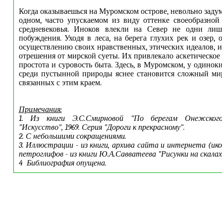
Когда оказываешься на Муромском острове, невольно заду
одном, часто упускаемом из виду оттенке своеобразно
средневековья. Иноков влекли на Север не одни лиш
побуждения. Уходя в леса, на берега глухих рек и озер,
осуществлению своих нравственных, этических идеалов, и
отрешения от мирской суеты. Их привлекало аскетическое
простота и суровость быта. Здесь, в Муромском, у одинок
среди пустынной природы яснее становится сложный мир
связанных с этим краем.
Примечания:
1. Из книги Э.С.Смирновой "По берегам Онежского 
"Искусство", 1969. Серия "Дороги к прекрасному".
2. С небольшими сокращениями.
3. Иллюстрации - из книги, архива сайта и интернета (и
петроглифов - из книги Ю.А.Савватеева "Рисунки на скалах",
4 Библиография опущена.