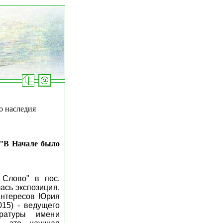
о наследия
"В Начале было
Слово" в пос.
ась экспозиция,
интересов Юрия
015) - ведущего
ературы имени