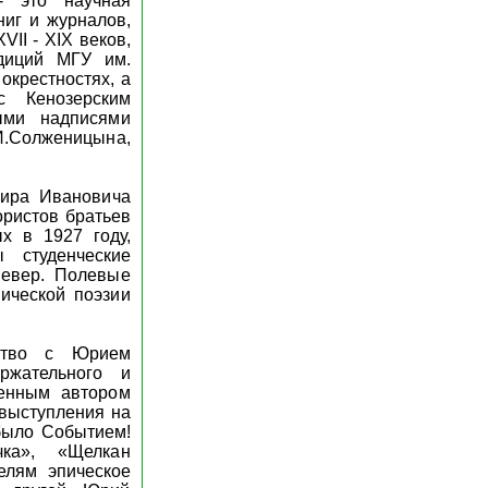
- это научная
иг и журналов,
II - XIX веков,
диций МГУ им.
окрестностях, а
с Кенозерским
ыми надписями
И.Cолженицына,
мира Ивановича
ористов братьев
х в 1927 году,
 студенческие
Север. Полевые
ической поэзии
мство с Юрием
ржательного и
менным автором
 выступления на
было Событием!
ка», «Щелкан
елям эпическое