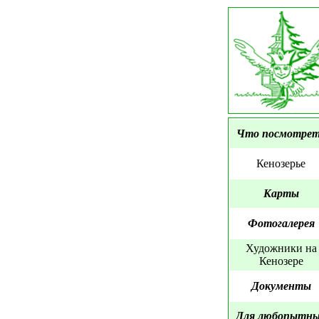
Что посмотре
Кенозерье
Карты
Фотогалерея
Художники на
Кенозере
Документы
Для любопытн