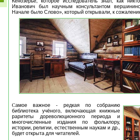
Кенозерье, которое исследователь знал, как никт
Иванович был научным консультантом вершининс
Начале было Слово», который открывали, к сожалению
С
амое важное - редкая по собранию
библиотека учёного, включающая книжные
раритеты дореволюционного периода и
многочисленные
издания по фольклору,
истории, религии, естественным наукам и др.,
будет открыта для читателей.