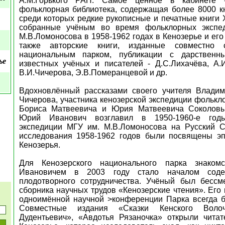
A
.
M
.Горького РАН. Самое ценное в кабинете 
фольклорная библиотека, содержащая более 8000 кн
среди которых редкие рукописные и печатные книги XV
собранные учёным во время фольклорных экспе
М.В.Ломоносова в 1958-1962 годах в Кенозерье и его 
также авторские книги, изданные совместно 
национальным парком, публикации с дарственн
ье
известных учёных и писателей - Д.С.Лихачёва, А.
В.И.Чичерова, Э.В.Померанцевой и др.
Вдохновлённый рассказами своего учителя Влади
Чичерова, участника кенозерской экспедиции фолькл
Бориса Матвеевича и Юрия
Матвеевича Соколовы
Юрий Иванович возглавил в 1950-1960-е годы
экспедиции МГУ им. М.В.Ломоносова на Русский 
исследования 1958-1962 годов были посвящены эп
Кенозерья.
Для Кенозерского национального парка знако
Ивановичем в 2003 году стало началом соде
плодотворного сотрудничества. Учёный был бесс
сборника научных трудов «Кенозерские чтения». Его
одноимённой научной >конференции Парка всегда 
Совместные издания «Сказки Кенского Волоч
Дудентьевич», «Авдотья Рязаночка» открыли читат