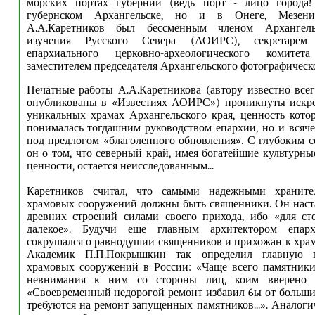
морских портах губернии (ведь порт - лицо города!
губернском Архангельске, но и в Онеге, Мезен
А.А.Каретников был бессменным членом Архангель
изучения Русского Севера (АОИРС), секретарем 
епархиального церковно-археологического коми
заместителем председателя Архангельского фотографическ
Печатные работы А.А.Каретникова (автору известно всег
опубликованы в «Известиях АОИРС») проникнуты искре
уникальных храмах Архангельского края, ценность кото
понималась тогдашним руководством епархии, но и всяч
под предлогом «благолепного обновления». С глубоким 
он о том, что северный край, имея богатейшие культурны
ценности, остается неисследованным...
Каретников считал, что самыми надежными храните
храмовых сооружений должны быть священники. Он наст
древних строений силами своего прихода, ибо «для сто
далекое». Будучи еще главным архитектором епарх
сокрушался о равнодушии священников и прихожан к хра
Академик П.П.Покрышкин так определил главную 
храмовых сооружений в России: «Чаще всего памятники
невнимания к ним со стороны лиц, коим вверено и
«Своевременный недорогой ремонт избавил 6ы от больших
требуются на ремонт запущенных памятников...». Аналог