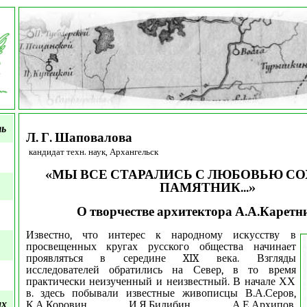
ть
Л. Г. Шаповалова
кандидат техн. наук, Архангельск
«МЫ ВСЕ СТАРАЛИСЬ С ЛЮБОВЬЮ С
ПАМЯТНИК...»
О творчестве архитектора А.А.Каретн
Известно, что интерес к народному искусству в
просвещенных кругах русского общества начинает
проявляться в середине
XIX
века. Взгляды
исследователей обратились на Север, в то время
практически неизученный и неизвестный. В начале ХХ
в. здесь побывали известные живописцы В.А.Серов,
ых
К.А.Коровин, И.Я.Билибин, А.Е.Архипов,