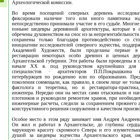
Археологической комиссии.
Во время посещений северных деревень исследова
фиксировали наличие того или иного памятника зод
непосредственно принимали участие в его судьбе. Многи
поныне шедевры деревянной архитектуры, которые в 
обречены духовенством на снос из-за непрезентабельности
сохранены только благодаря противодействию со с
инициативе исследователей северного зодчества, подд
Академией Художеств, были проделаны первые в
реставрации некоторых особо древних и ценных дер
Архангельской губернии. Эти работы были проведены в 
начале ХХ в. под руководством крупнейших для 
специалистов - архитекторов П.П.Покрышкина
петербуржцев по рождению или по образованию. Пред
поколения совмещали, как правило, в своем лице не толь
фактолога и теоретика, но и реставратора-практика
инженера. Нередко они на местах сами отыскивали и на
плотников и руководили ремонтом храмов, при необход
инженерные расчеты, следили за сохранением прежнего 
конструктивного решения сооружения и качеством произв
Особое место в этом ряду занимает имя Андрея Андреев
Он жил и работал в Архангельске, до глубины серд
чарующую красоту скромного Севера и его изумительны
душой за шедевры зодчества Архангельского края, 