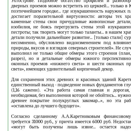
Ухтострове. Подобное богатство профилей и разнооб
дверных проемов можно встретить из церквей... только в 
поэтичнейшем городке... где изукрашенность наружных п
достигает поразительной виртуозности: авторы тех хр
каменные стены свои причудливые живописные детали,
изобилия, не боясь перегрузить стены этой изукрашен
пестроты; так творить могут только таланты... в нашем хр
детали получили дальнейшее развитие... [только стали] суро
несомненно, обусловлено видоизменением под влияние
природы, вкусов и взглядов северных строителей». Не сл
выполнил не только общие обмеры этого строения (план,
разрез), но и детальные обмеры южного перспективног
оконных проемов «нижнего света» и шести оконных пр
света», имеющих удивительный кирпичный декор.
Для сохранения этих древних и красивых зданий Карет
единственный выход - подведение новых фундаментов глу
(1,16 сажени). «Эта работа самая главная и дорогая
необходимая, без выполнения которой не обойтись... нужн
древнее покрытие полукруглых закомар...», но эта ра
«оставлена до лучшего будущего».
Согласно сделанному А.А.Каретниковым финансовому
требуется 31000 руб., у причта имеется 6000 руб. Недост
«могут быть получены лишь извне... остается над