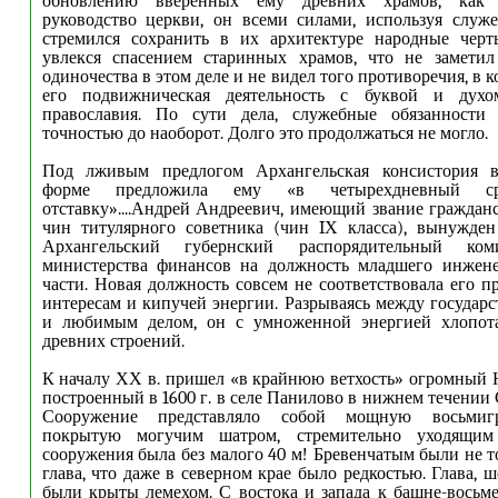
обновлению вверенных ему древних храмов, как 
руководство церкви, он всеми силами, используя служ
стремился сохранить в их архитектуре народные черт
увлекся спасением старинных храмов, что не заметил
одиночества в этом деле и не видел того противоречия, в 
его подвижническая деятельность с буквой и духо
православия. По сути дела, служебные обязанности
точностью до наоборот. Долго это продолжаться не могло.
Под лживым предлогом Архангельская консистория в
форме предложила ему «в четырехдневный с
отставку».
...
Андрей Андреевич, имеющий звание гражданс
чин титулярного советника (чин
I
Х класса), вынужден
Архангельский губернский распорядительный ком
министерства финансов на должность младшего инжен
части. Новая должность совсем не соответствовала его 
интересам и кипучей энергии. Разрываясь между государ
и любимым делом, он с умноженной энергией хлопот
древних строений.
К началу ХХ в. пришел «в крайнюю ветхость» огромный 
построенный в 1600 г. в селе Панилово в нижнем течении
Сооружение представляло собой мощную восьмиг
покрытую могучим шатром, стремительно уходящим
сооружения была без малого 40 м! Бревенчатым были не т
глава, что даже в северном крае было редкостью. Глава, 
были крыты лемехом. С востока и запада к башне-вось