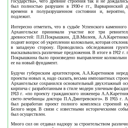
государства», чего древние строения так и не дождалис
был полностью разрушен в 1930-е гг., Варваринский 
времени в полуразрушенном состоянии и, вероятно,
подлежит.
Интересно отметить, что в судьбе Успенского каменного
Архангельске принимали участие все три ревнителя
древностей: П.П.Покрышкин, Д.В.Милеев, А.А.Каретнико
поднят вопрос об укреплении колокольни, которая отклоня
в западную сторону. Проводились обследования грунто
высказывались различные предложения. В итоге в 1912 г.
Покрышкина было произведено выправление колокольни 
ее на новый фундамент.
Будучи губернским архитектором, А.А.Каретников нере
проекты новых и, надо сказать, весьма импозантных строе
Архангельске сохранился основательный двухэтажный ос
кирпича с разработанным в стиле модерн уличным фасадо
1913 г. «по проекту гражданского инженера А.А.Каретник
свето-лечебницы доктора П.А.Дмитревского». В 1915 г. 
был разработан проект полного комплекса строений ку
Белого моря. В связи с известными историческими соб
был осуществлен.
Много сил он отдавал надзору за строительством различ