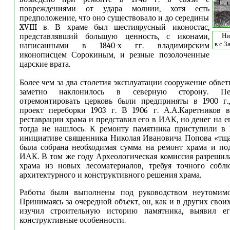
повреждениями от удара молнии, хотя есть
предположение, что оно существовало и до середины
XVIII в. В храме был шестиярусный иконостас,
представлявший большую ценность, с иконами,
Ни
в с.З
написанными в 1840-х гг. владимирским
иконописцем Сорокиным, и резные позолоченные
царские врата.
Более чем за два столетия эксплуатации сооружение обве
заметно наклонилось в северную сторону. П
отремонтировать церковь были предприняты в 1900 г.,
проект переборки 1903 г. В 1906 г. А.А.Каретников 
реставрации храма и представил его в ИАК, но денег на 
тогда не нашлось. К ремонту памятника приступили в 1
инициативе священника Николая Ивановича Попова «тщ
была собрана необходимая сумма на ремонт храма и по
ИАК. В том же году Археологическая комиссия разрешил
храма из новых лесоматериалов, требуя точного собл
архитектурного и конструктивного решения храма.
Работы были выполнены под руководством неутомимо
Принимаясь за очередной объект, он, как и в других своих
изучил строительную историю памятника, выявил ег
конструктивные особенности.