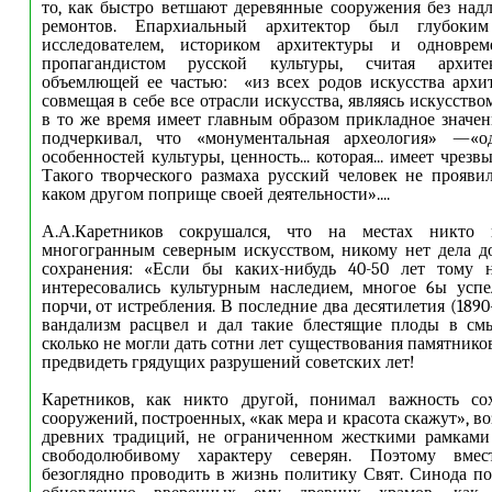
то, как быстро ветшают деревянные сооружения без над
ремонтов. Епархиальный архитектор был глубок
исследователем, историком архитектуры и одноврем
пропагандистом русской культуры, считая архите
объемлющей ее частью:
«из всех родов искусства архит
совмещая в себе все отрасли искусства, являясь искусств
в то же время имеет главным образом прикладное значен
подчеркивал, что «монументальная археология» —«о
особенностей культуры, ценность... которая... имеет чрезв
Такого творческого размаха русский человек не проявил
каком другом поприще своей деятельности».
...
А.А.Каретников сокрушался, что на местах никто н
многогранным северным искусством, никому нет дела д
сохранения: «Если бы каких-нибудь 40-50 лет тому н
интересовались культурным наследием, многое 6ы успе
порчи, от истребления. В последние два десятилетия (1890
вандализм расцвел и дал такие блестящие плоды в смы
сколько не могли дать сотни лет существования памятнико
предвидеть грядущих разрушений советских лет!
Каретников, как никто другой, понимал важность со
сооружений, построенных, «как мера и красота скажут», в
древних традиций, не ограниченном жесткими рамками
свободолюбивому характеру северян. Поэтому вмес
безоглядно проводить в жизнь политику Свят. Синода п