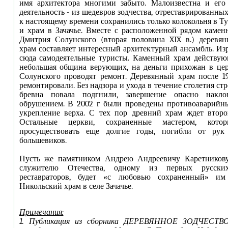
имя архитектора многими забыто. Малоизвестна и его
деятельность - из шедевров зодчества, отреставрированных
к настоящему времени сохранились только колокольня в Т
и храм в Зачачье. Вместе с расположенной рядом камен
Дмитрия Солунского (вторая половина XIX в.) деревя
храм составляет интересный архитектурный ансамбль. Из
сюда самодеятельные туристы. Каменный храм действую
небольшая община верующих, на деньги прихожан в цер
Солунского проводят ремонт. Деревянный храм после 19
ремонтировали. Без надзора и ухода в течение столетия ст
бревна повала подгнили, завершение опасно наклон
обрушением. В 2002 г были проведены противоаварийные
укрепление верха. С тех пор древний храм ждет второг
Остальные церкви, сохраненные мастером, кот
просуществовать еще долгие годы, погибли от рук 
большевиков.
Пусть же памятником Андрею Андреевичу Каретникову
служителю Отечества, одному из первых русских
реставраторов, будет «с любовью сохраненный» им
Никольский храм в селе Зачачье.
Примечания:
1. Публикация из сборника ДЕРЕВЯННОЕ ЗОДЧЕСТВО,