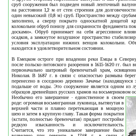
сруб сооружения был подведен новый ленточный валунн
на расстоянии 1,2 м от стен строения для долговечност
один невысокий (0,8 м) сруб. Пространство между сруба
заполнено, а сверху покрыто односкатной дощатой кро
колокольни обруб понизу для сохранности фундамента пок
досками». Обруб принимает на себя агрессивное влия
осадков, а замкнутое воздушное пространство стабилизи
условия эксплуатации нижних венцов колокольни. Об
находится в удовлетворительном состоянии.
В Емецком остроге при впадении реки Емцы в Северн
после польско-литовского разорения в 1615-1620 гг. был
первоначально шатровый бревенчатый храм, освященн
Николая. В 1687 г. в связи с опасностью размыва бере
перенесено в соседнюю деревню Зачачье (находящуюся з
подальше от воды. Это сооружение является одним из 
образцов древнейших русских храмов на восьмериковом о
Необычно его завершение - единственное в своем
роде: огромная восьмигранная луковица, вытянутая в
верхней части и плавно перетекающая в мощную
шею и затем в крупную главу. Такая форма покрытия
(кстати, полностью бревенчатая) придает постройке
редкую изысканность и исключительность.
Считается, что это уникальное завершение было
возведено при ремонте в 1748 г. в связи с