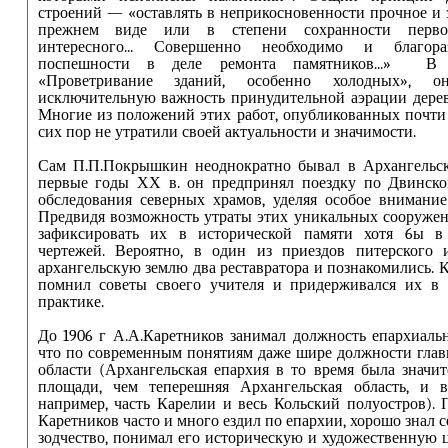
строений — «оставлять в неприкосновенности прочное и з
прежнем виде или в степени сохранности перво
интересного... Совершенно необходимо и благора
поспешности в деле ремонта памятников...»
В 
«Проветривание зданий, особенно холодных», о
исключительную важность принудительной аэрации дере
Многие из положений этих работ, опубликованных почти 1
сих пор не утратили своей актуальности и значимости.
Сам П.П.Покрышкин неоднократно бывал в Архангельск
первые годы ХХ в. он предпринял поездку по Двинско
обследования северных храмов, уделяя особое внимани
Предвидя возможность утраты этих уникальных сооружен
зафиксировать их в исторической памяти хотя 6ы в
чертежей. Вероятно, в один из приездов питерского и
архангельскую землю два реставратора и познакомились. 
помнил советы своего учителя и придерживался их в 
практике.
До 1906 г А.А.Каретников занимал должность епархиальн
что по современным понятиям даже шире должности глав
области (Архангельская епархия в то время была значи
площади, чем теперешняя Архангельская область, и в
например, часть Карелии и весь Кольский полуостров).
Каретников часто и много ездил по епархии, хорошо знал 
зодчество, понимал его историческую и художественную ц