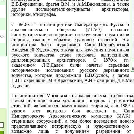
В.В.Верещагин, братья В.М. и А.М.Васнецовы, а также
другие исследователи-энтузиасты: архитекторы,
историки, этнографы.
С 1860-х гг. по инициативе Императорского Русского
археологического общества (ИРАО) начались
систематические экспедиции по изучению памятников
ье
старины, главным образом, храмовых строений. Эта
инициатива была поддержана Санкт-Петербургской
Академией Художеств, откуда для изучения памятников
русского зодчества стали посылать выпускников,
дипломированных архитекторов. С 1870-х гг.
академиком Л.В.Далем были начаты серьезные
Н
исторические исследования русского деревянного
зодчества, которые продолжил
и
В.В.Суслов, а затем
П.П.Покрышкин, М.В.Красовский, А.И.Новицкий, Д.В.Мил
и другие.
По инициативе Московского археологического общества
своим постановлением установил контроль за ремонтом
строений, являвшихся памятниками старины, а в 1889 
указом этот контроль был возложен на Санкт-
Императорскую Археологическую комиссию (ИАК)
старинных сооружений, а тем более возведение нового
представлявшего историческую и художественную 
возможно лишь с получением разрешения от 