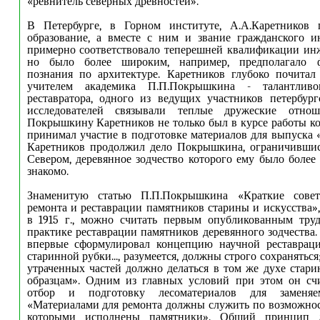
«ревнитель северных древностей».
В Петербурге, в Горном институте, А.А.Каретников
образование, а вместе с ним и звание гражданского и
примерно соответствовало теперешней квалификации инж
но было более широким, например, предполагало ф
познания по архитектуре. Каретников глубоко почитал
учителем академика П.П.Покрышкина - талантливог
реставратора, одного из ведущих участников петербур
исследователей связывали теплые дружеские отноше
Покрышкину Каретников не только был в курсе работы ко
принимал участие в подготовке материалов для выпуска
Каретников продолжил дело Покрышкина, ограничившис
Севером, деревянное зодчество которого ему было более
знакомо.
Знаменитую статью П.П.Покрышкина «Краткие сове
ремонта и реставрации памятников старины и искусства»
в 1915 г., можно считать первым опубликованным тру
практике реставрации памятников деревянного зодчества.
впервые сформулировал концепцию научной реставрац
старинной рубки...
,
разумеется, должны строго сохраняться
утраченных частей должно делаться в том же духе стар
образцам». Одним из главных условий при этом он сч
отбор и подготовку лесоматериалов для заменяе
«Материалами для ремонта должны служить по возможнос
которыми исполнены памятники». Общий принцип д