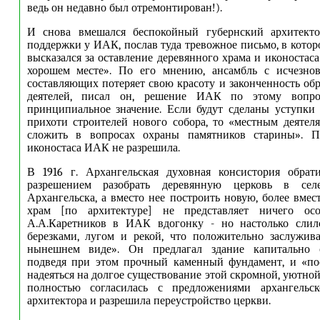
ведь он недавно был отремонтирован!).
И снова вмешался беспокойный губернский архитект
поддержки у ИАК, послав туда тревожное письмо, в котор
высказался за оставление деревянного храма и иконостас
хорошем месте». По его мнению, ансамбль с исчезно
составляющих потеряет свою красоту и законченность обр
деятелей, писал он, решение ИАК по этому вопро
принципиальное значение. Если будут сделаны уступки
прихоти строителей нового собора, то «местным деятел
сложить в вопросах охраны памятников старины». П
иконостаса ИАК не разрешила.
В 1916 г. Архангельская духовная консистория обра
разрешением разобрать деревянную церковь в с
Архангельска, а вместо нее построить новую, более вмес
храм [по архитектуре] не представляет ничего осо
А.А.Каретников в ИАК вдогонку - но настолько слил
березками, лугом и рекой, что положительно заслужив
нынешнем виде». Он предлагал здание капитально о
подведя при этом прочный каменный фундамент, и «по
надеяться на долгое существование этой скромной, уютно
полностью согласилась с предложениями архангельск
архитектора и разрешила переустройство церкви.