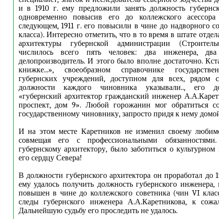
и в 1910 г. ему предложили занять должность губернск
одновременно повысив его до коллежского асессора 
следующем, 1911 г. его повысили в чине до надворного с
класса). Интересно отметить, что в то время в штате отдел
архитектуры губернской администрации (Строитель
числилось всего пять человек: два инженера, два
делопроизводитель. И этого было вполне достаточно. Кст
книжке...», своеобразном справочнике государств
губернских учреждений, доступном для всех, рядом 
должности каждого чиновника указывали.., его д
«губернский архитектор гражданский инженер А.А.Каре
проспект, дом 9». Любой горожанин мог обратиться с
государственному чиновнику, запросто придя к нему домой
И на этом месте Каретников не изменил своему любимо
совмещая его с профессиональными обязанностями
губернскому архитектору, было заботиться о культурном
его сердцу Севера!
В должности губернского архитектора он проработал до 19
ему удалось получить должность губернского инженера,
повышен в чине до коллежского советника (чин VI класса
следы губернского инженера А.А.Каретникова, к сожал
Дальнейшую судьбу его проследить не удалось.