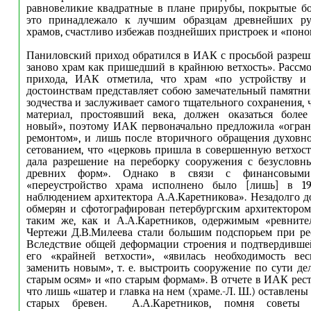
равновеликие квадратные в плане прирубы, покрытые б
это принадлежало к лучшим образцам древнейших ру
храмов, счастливо избежав позднейших пристроек и «поно
Паниловский приход обратился в ИАК с просьбой разреш
заново храм как пришедший в крайнюю ветхость». Рассмо
прихода, ИАК отметила, что храм «по устройству и
достоинствам представляет собою замечательный памятни
зодчества и заслуживает самого тщательного сохранения,
материал, простоявший века, должен оказаться боле
новый», поэтому ИАК первоначально предложила «огран
ремонтом», и лишь после вторичного обращения духовн
сетованием, что «церковь пришла в совершенную ветхост
дала разрешение на переборку сооружения с безусловн
древних форм». Однако в связи с финансовыми 
«переустройство храма исполнено было [лишь] в 19
наблюдением архитектора А.А.Каретникова». Незадолго д
обмерян и сфотографирован петербургским архитекторо
таким же, как и А.А.Каретников, одержимым «ревнител
Чертежи Д.В.Милеева стали большим подспорьем при ре
Вследствие общей деформации строения и подтвердивше
его «крайней ветхости», «явилась необходимость вес
заменить новым», т. е. выстроить сооружение по сути де
старым осям» и «по старым формам». В отчете в ИАК рест
что лишь «шатер и главка на нем (храме.-Л. Ш.) оставлены п
старых бревен.
А.А.Каретников, помня советы 