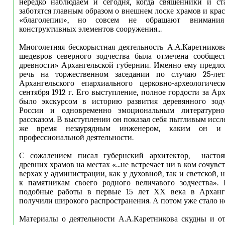
нередко наблюдаем и сегодня, когда священники и ст
заботятся главным образом о внешнем лоске храмов и крас
«благолепии», но совсем не обращают внимания
конструктивных элементов сооружения...
Многолетняя бескорыстная деятельность А.А.Каретнико
шедевров северного зодчества была отмечена сообщес
древности» Архангельской губернии. Именно ему предл
речь на торжественном заседании по случаю 25-лет
Архангельского епархиального церковно-археологичес
сентября 1912 г. Его выступление, полное гордости за Ар
было экскурсом в историю развития деревянного зодч
России и одновременно эмоциональным литературно-
рассказом. В выступлении он показал себя пытливым иссл
же время незаурядным инженером, каким он 
профессиональной деятельности.
С сожалением писал губернский архитектор, настоя
древних храмов на местах «...не встречает ни в ком сочувстви
верхах у администрации, как у духовной, так и светской, 
к памятникам своего родного величавого зодчества».
подобные работы в первые 15 лет ХХ века в Арханг
получили широкого распространения. А потом уже стало не
Материалы о деятельности А.А.Каретникова скудны и о