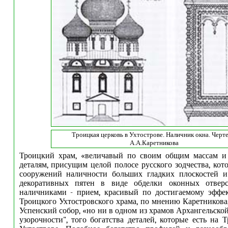
Троицкая церковь в Ухтострове. Наличник окна. Черт
А.А.Каретникова
Троицкий храм, «величавый по своим общим массам и
деталям, присущим целой полосе русского зодчества, кот
сооружений наличности больших гладких плоскостей и
декоративных пятен в виде обделки оконных отвер
наличниками - прием, красивый по достигаемому эффек
Троицкого Ухтостровского храма, по мнению Каретникова
Успенский собор, «но ни в одном из храмов Архангельско
узорочности", того богатства деталей, которые есть на 