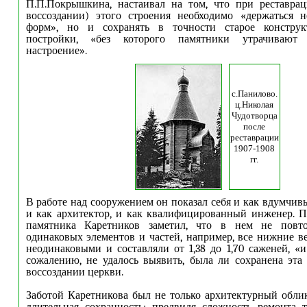
П.П.Покрышкина, настаивал на том, что при реставрац
воссоздании) этого строения необходимо «держаться н
форм», но и сохранять в точности старое конструк
постройки, «без которого памятники утрачивают
настроение».
с.Панилово.
ц.Николая
Чудотворца
после
реставрации
1907-1908
гг.
В работе над сооружением он показал себя и как вдумчив
и как архитектор, и как квалифицированный инженер. 
памятника Каретников заметил, что в нем не повто
одинаковых элементов и частей, например, все нижние 
неодинаковыми и составляли от 1,38 до 1,70 саженей, «и
сожалению, не удалось выявить, была ли сохранена эта
воссоздании церкви.
Заботой Каретникова был не только архитектурный облик