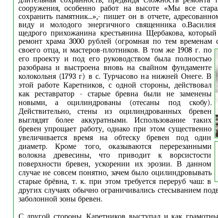
длительная сохранность; предвидя сложность ремонта 
сооружения, особенно работ на высоте «Мы все стар
сохранить памятник...»,- пишет он в отчете, адресованн
виду и молодого энергичного священника о.Василия 
щедрого прихожанина крестьянина Щербакова, который
ремонт храма 3000 рублей (огромная по тем временам 
своего отца, и мастеров-плотников.
В том же 1908 г. по
его проекту и под его руководством была полностью
разобрана и выстроена вновь на свайном фундаменте
колокольня (1793 г) в с. Турчасово на нижней Онеге. В
этой работе Каретников, с одной стороны, действовал
как реставратор - старые бревна были не заменены
новыми, а оцилиндрованы (отесаны под скобу).
Действительно, стены из оцилиндрованных бревен
выглядят более аккуратными. Использование таких
бревен упрощает работу, однако при этом существенно
увеличивается время на обтеску бревен под один
диаметр. Кроме того, оказываются перерезанными
волокна древесины, что приводит к ворсистости
поверхности бревен, ускорении их эрозии. В данном
случае не совсем понятно, зачем было оцилиндровывать
старые брёвна, т. к. при этом требуется переруб чаш: в
других случаях обычно ограничивались стесыванием под
заболонной зоны бревен.
С другой стороны, Каретников выступал и как грамотн