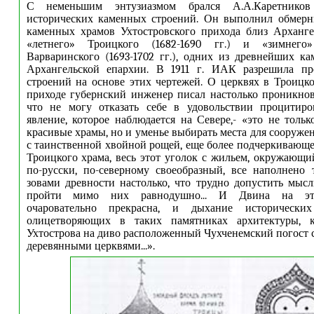
С неменьшим энтузиазмом брался А.А.Каретнико
исторических каменных строений. Он выполнил обмерн
каменных храмов Ухтостровского прихода близ Арханге
«летнего» Троицкого (1682-1690 гг.) и «зимнего»
Варваринского (1693-1702 гг.), одних из древнейших к
Архангельской епархии. В 1911 г. ИАК разрешила пр
строений на основе этих чертежей. О церквях в Троицк
приходе губернский инженер писал настолько проникно
что не могу отказать себе в удовольствии процитиро
явление, которое наблюдается на Севере,- «это не тольк
красивые храмы, но и уменье выбирать места для сооруже
с таинственной хвойной рощей, еще более подчеркивающе
Троицкого храма, весь этот уголок с жильем, окружающий
по-русски, по-северному своеобразный, все наполнено 
зовами древности настолько, что трудно допустить мыс
пройти мимо них равнодушно... И Двина на эт
очаровательно прекрасна, и дыхание исторических
олицетворяющих в таких памятниках архитектуры, к
Ухтострова на диво расположенный Чухченемский погост 
деревянными церквями...».