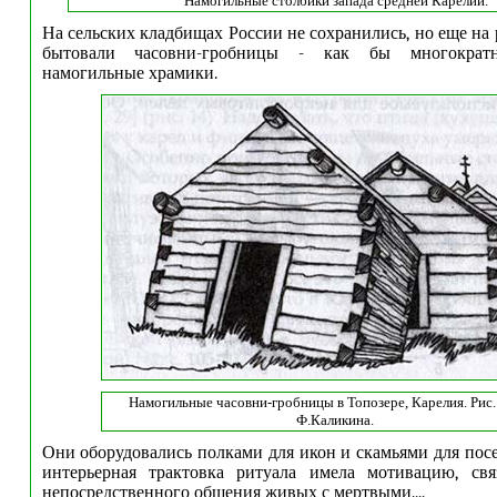
Намогильные
столбики
запада средней Карелии.
На сельских кладбищах России не сохранились, но еще на 
бытовали часовни-гробницы - как бы многократ
намогильные храмики.
Намогильные
часовни-гробницы в Топозере, Карелия. Рис.
Ф.Каликина
.
Они оборудовались полками для икон и скамьями для посет
интерьерная трактовка ритуала имела мотивацию, св
непосредственного общения живых с мертвыми....