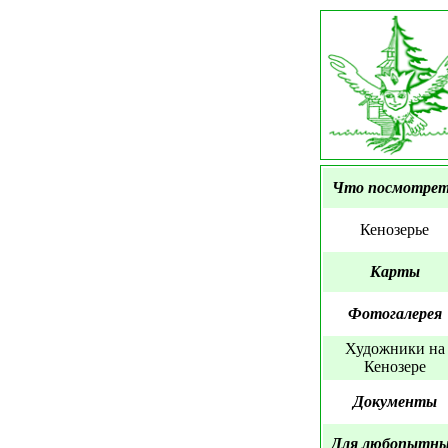
Что посмотре
Кенозерье
Карты
Фотогалерея
Художники на
Кенозере
Документы
Для любопытн