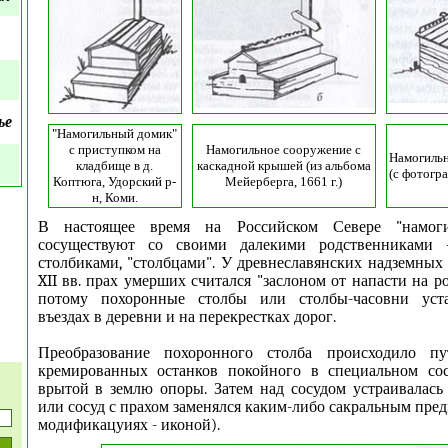
ье
"Намогильный домик"
с приступком на
Намогильное сооружение с
Намогильн
кладбище в д.
каскадной крышей (из альбома
(с фотогр
Коптюга, Удорский р-
Мейерберга, 1661 г.)
н, Коми.
В настоящее время на Российском Севере "намог
сосуществуют со своими далекими родственниками 
столбиками, "столбцами". У древнеславянских надземных 
XII вв. прах умерших считался "заслоном от напасти на р
потому похоронные столбы или столбы-часовни уста
въездах в деревни и на перекрестках дорог.
Преобразование похоронного столба происходило пу
кремированных останков покойного в специальном со
врытой в землю опоры. Затем над сосудом устраивалась
или сосуд с прахом заменялся каким-либо сакральным пре
модификацуиях - иконой).