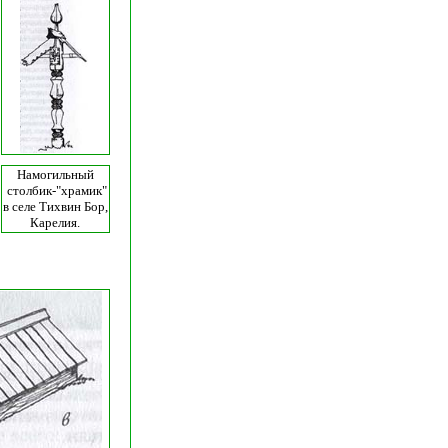
Намогильный
столбик-"храмик"
в селе Тихвин Бор,
Карелия.