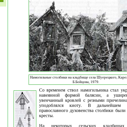
Намогильные столбики на кладбище села Шуерецкого, Каре
Б.Бойцова, 1979.
Со временем ствол намогильника стал укр
навеянной формой балясин, а ушире
увенчанный кровлей с резными причелин
уподоблялся киоту. В дальнейшем 
православного духовенства столбики были
кресты.
На некоторых сельских кладбищах