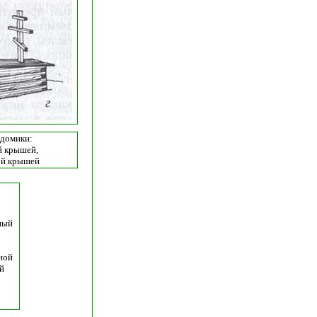
домики:
ой крышей,
ной крышей
ный
ной
й