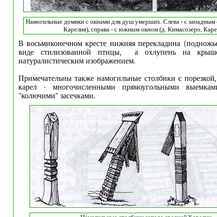
Намогильные домики с окнами для душ умерших. Слева - с западным 
Карелия), справа - с южным окном (д. Кимасозеро, Каре
В восьмиконечном кресте нижняя перекладина (подножье
виде стилизованной птицы, а охлупень на крыш
натуралистическим изображением.
Примечательны также намогильные столбики с порезкой,
карел - многочисленными прямоугольными выемка
"колючими" засечками.