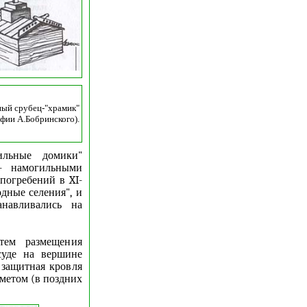
ый срубец-"храмик"
афии А.Бобринского).
ильные домики"
- намогильными
погребений в XI-
одные селения", и
навливались на
тем размещения
суде на вершине
 защитная кровля
дметом (в поздних