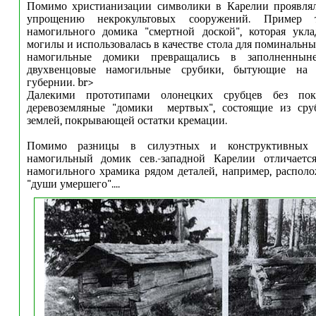
Помимо христианизации символик
и
в Карелии проявлял
упрощению некрокультовых сооружений. Пример 
намогильного домика "смертной доской", которая укла
могилы и использовалась в качестве стола для поминальных
намогильные домики превращались в заполненнын
двухвенцовые намогильные срубики, бытующие на
губернии. br>
Далекими прототипами олонецких срубцев без пок
деревоземляные "домики мертвых", состоящие из сруб
землей, покрывающей остатки кремации.
Помимо разницы в силуэтных и конструктивных х
намогильный домик сев.-западной Карелии отличаетс
намогильного храмика рядом деталей, например, распол
"души умершего"....