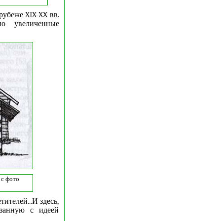
рубеже XIX-XX вв.
но увеличенные
 с фото
ителей...И здесь,
язанную с идеей