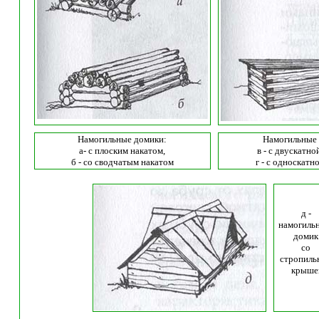
Намогильные
домики:
Намогильные
а-
с плоским накатом,
в - с двускатн
б - со сводчатым накатом
г - с односкат
д -
н
амогиль
домик
со
стропиль
крыше