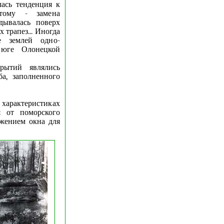
ась тенденция к
тому - замена
дывалась поверх
 трапез... Иногда
е землей одно-
 юге Олонецкой
рытий являлись
а, заполненного
арактеристиках
я от поморского
ожением окна для