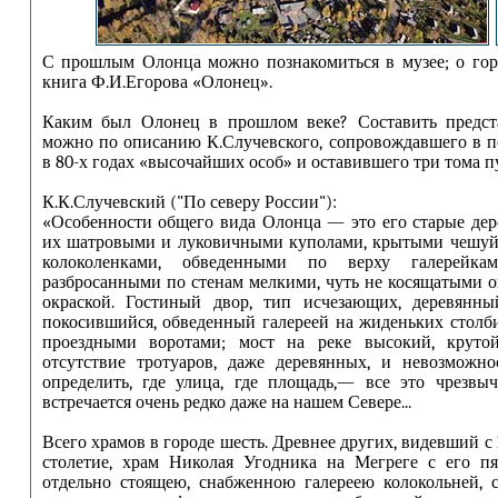
С прошлым Олонца можно познакомиться в музее; о гор
книга Ф.И.Егорова «Олонец».
Каким был Олонец в прошлом веке? Составить предст
можно по описанию К.Случевского, сопровождавшего в п
в 80-х годах «высочайших особ» и оставившего три тома п
К.К.Случевский ("По северу России"):
«Особенности общего вида Олонца — это его старые де
их шатровыми и луковичными куполами, крытыми чешуйч
колоколенками, обведенными по верху галерейкам
разбросанными по стенам мелкими, чуть не косящатыми 
окраской. Гостиный двор, тип исчезающих, деревянный
покосившийся, обведенный галереей на жиденьких столб
проездными воротами; мост на реке высокий, круто
отсутствие тротуаров, даже деревянных, и невозможно
определить, где улица, где площадь,— все это чрезвы
встречается очень редко даже на нашем Севере.
..
Всего храмов в городе шесть. Древнее других, видевший с 
столетие, храм Николая Угодника на Мегреге с его п
отдельно стоящею, снабженною галереею колокольней, 