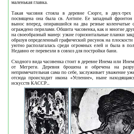
маленькая главка.
Такая часовня стояла в деревне Сюрге, в двух-трех
посвящена она была св. Антипе. Ее западный фронтон
вынос вперед, опиравшийся на два резные коленчатые 
ограждено перилами. Обшита часовенка, как и многие дру
на своеобразный манер: узкие горизонтальные планки зак
образуя определенный графический рисунок на плоскости 
уютно располагалась среди огромных елей и была в по
Недавно ее перевезли в совхоз для постройки бани.
Сходного вида часовенка стоит в деревне Инема или Инем
от Мегреги. Деревня брошена и обречена на разруш
непримечательная сама по себе, заслуживает уважение уж
отсюда происходит икона «Успение», ныне находящаяс
искусств КАССР...