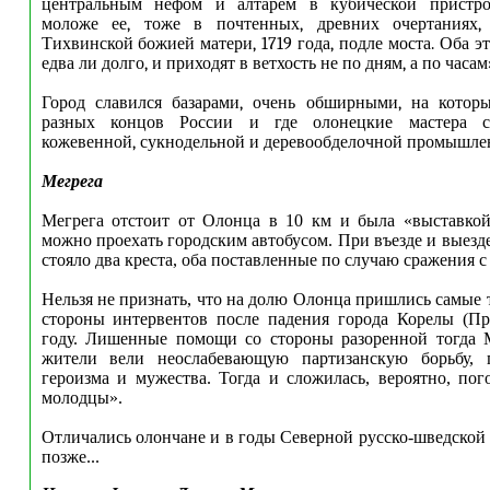
центральным нефом и алтарем в кубической пристройк
моложе ее, тоже в почтенных, древних очертаниях,
Тихвинской божией матери, 1719 года, подле моста. Оба э
едва ли долго, и приходят в ветхость не по дням, а по часам
Город славился базарами, очень обширными, на которы
разных концов России и где олонецкие мастера с
кожевенной, сукнодельной и деревообделочной промышлен
Мегрега
Мегрега отстоит от Олонца в 10 км и была «выставкой
можно проехать городским автобусом. При въезде и выезде
стояло два креста, оба поставленные по случаю сражения с
Нельзя не признать, что на долю Олонца пришлись самые 
стороны интервентов после падения города Корелы (Пр
году. Лишенные помощи со стороны разоренной тогда 
жители вели неослабевающую партизанскую борьбу, 
героизма и мужества. Тогда и сложилась, вероятно, пог
молодцы»
.
Отличались олончане и в годы Северной русско-шведской
позже...