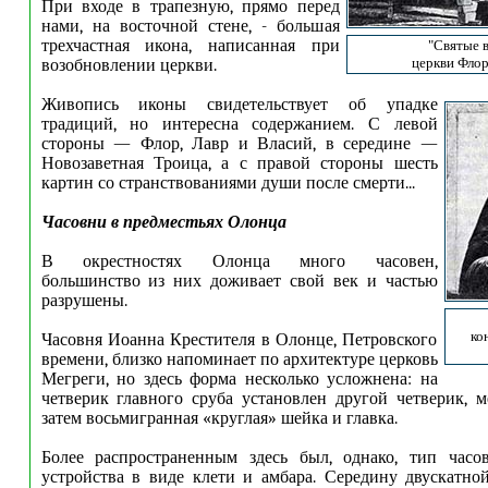
При входе в трапезную, прямо перед
нами, на восточной стене, - большая
трехчастная икона, написанная при
"Святые 
церкви Флор
возобновлении церкви.
Живопись иконы свидетельствует об упадке
традиций, но интересна содержанием. С левой
стороны — Флор, Лавр и Власий, в середине —
Новозаветная Троица, а с правой стороны шесть
картин со странствованиями души после смерти...
Часовни в предместьях Олонца
В окрестностях Олонца много часовен,
большинство из них доживает свой век и частью
разрушены.
ко
Часовня Иоанна Крестителя в Олонце, Петровского
времени, близко напоминает по архитектуре церковь
Мегреги, но здесь форма несколько усложнена: на
четверик главного сруба установлен другой четверик, м
затем восьмигранная «круглая» шейка и главка.
Более распространенным здесь был, однако, тип часо
устройства в виде клети и амбара. Середину двускатно