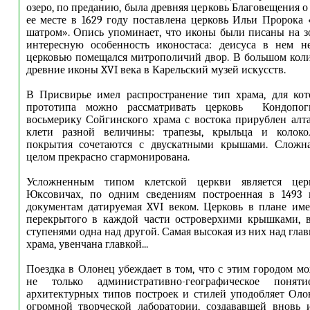
озеро, по преданию, была древняя церковь Благовещения о 
ее месте в 1629 году поставлена церковь Ильи Пророка 
шатром». Опись упоминает, что иконы были писаны на зо
интересную особенность иконостаса: деисуса в нем н
церковью помещался митрополичий двор. В большом кол
древние иконы XVI века в Карельский музей искусств.
В Присвирье имел распространение тип храма, для кот
прототипа можно рассматривать церковь Кондопоги
восьмерику Сойгинского храма с востока прирублен алта
клети разной величины: трапезы, крыльца и колоко
покрытия сочетаются с двускатными крышами. Сложн
целом прекрасно сгармонирована.
Усложненным типом клетской церкви является цер
Юксовичах, по одним сведениям построенная в 1493 
документам датируемая XVI веком. Церковь в плане име
перекрытого в каждой части островерхими крышками,
ступенями одна над другой. Самая высокая из них над гл
храма, увенчана главкой...
Поездка в Олонец убеждает в том, что с этим городом мо
не только административно-географическое понятие
архитектурных типов построек и стилей уподобляет Ол
огромной творческой лаборатории, создававшей вновь 