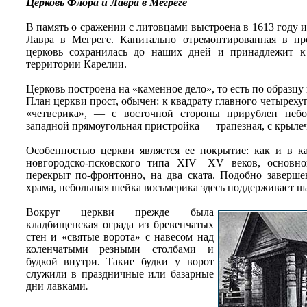
Церковь Флора и Лавра в Мегреге
В память о сражении с литовцами выстроена в 1613 году 
Лавра в Мегреге. Капитально отремонтированная в пр
церковь сохранилась до наших дней и принадлежит 
территории Карелии.
Церковь построена на «каменное дело», то есть по образцу
План церкви прост, обычен: к квадрату главного четырех
«четверика», — с восточной стороны прирублен небо
западной прямоугольная пристройка — трапезная, с крылечк
Особенностью церкви является ее покрытие: как и в к
новгородско-псковского типа XIV—XV веков, основн
перекрыт по-фронтонно, на два ската. Подобно заверш
храма, небольшая шейка восьмерика здесь поддерживает шат
Вокруг церкви прежде была
кладбищенская ограда из бревенчатых
стен и «святые ворота» с навесом над
коленчатыми резными столбами и
будкой внутри. Такие будки у ворот
служили в праздничные или базарные
дни лавками.