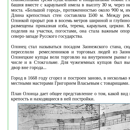
башня вместе с караульней имела в высоту 30 м, через н
моста. «Большой город», протяженностью около 900 м, им
Длина крепостных стен составляла 1500 м. Между ре
Олонкой прорыт ров в восемь метров шириной и глубино
размещены приказная изба, терема, караульня, церкви. К
поделив на участки, погостами, она стала важным опо
северо-западе Русского государства.
Олонец стал называться посадом Заонежского стана, сю
переселили ремесленников и торговых людей из Заоне
Олонецкие купцы вели торговлю на внутреннем рынке и
числе и в Стокгольме. Для чужеземных купцов был вы
двор вне города
...
Город в 1668 году сгорел и построен заново, в несколько
местными мастерами Григорием Власьевым с товарищами
План Олонца дает общее представление о том, какой вид
крепость и находящиеся в ней постройки.