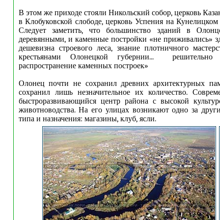
В этом же приходе стояли Никольский собор, церковь Каз
в Клобуковской слободе, церковь Успения на Кунелицком 
Следует заметить, что большинство зданий в Олонц
деревянными, и каменные постройки «не приживались» зде
дешевизна строевого леса, знание плотничного мастер
крестьянами Олонецкой губернии... решительно
распространение каменных построек»
Олонец почти не сохранил древних архитектурных памя
сохранил лишь незначительное их количество. Совр
быстроразвивающийся центр района с высокой культур
животноводства. На его улицах возникают одно за друг
типа и назначения: магазины, клуб, ясли.