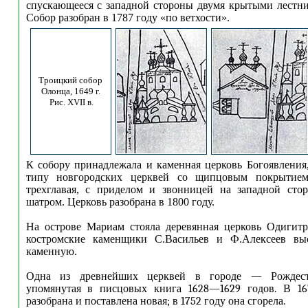
спускающееся с западной стороны двумя крытыми лестни
Собор разобран в 1787 году «по ветхости».
Троицкий собор
Олонца, 1649 г.
Рис. XVII в.
К собору принадлежала и каменная церковь Богоявления
типу новгородских церквей со щипцовым покрытием
трехглавая, с приделом и звонницей на западной стор
шатром. Церковь разобрана в 1800 году.
На острове Мариам стояла деревянная церковь Одигитр
костромские каменщики С.Васильев и Ф.Алексеев вы
каменную.
Одна из древнейших церквей в городе — Рождест
упомянутая в писцовых книга 1628—1629 годов. В 16
разобрана и поставлена новая; в 1752 году она сгорела.