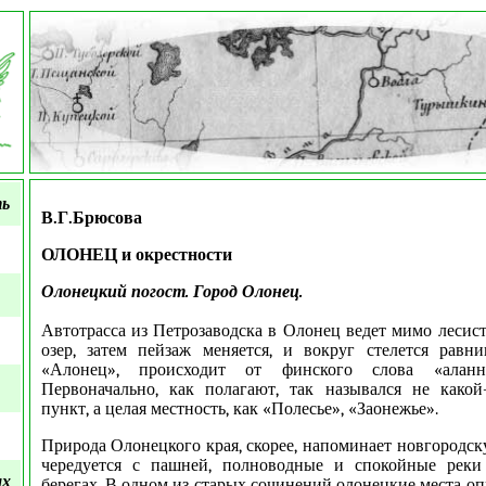
ть
В.Г.Брюсова
ОЛОНЕЦ и окрестности
Олонецкий погост. Город Олонец.
Автотрасса из Петрозаводска в Олонец ведет мимо лесист
озер, затем пейзаж меняется, и вокруг стелется равн
«Алонец», происходит от финского слова «алан
Первоначально, как полагают, так назывался не какой
пункт, а целая местность, как «Полесье», «Заонежье».
Природа Олонецкого края, скорее, напоминает новгородск
чередуется с пашней, полноводные и спокойные реки
ых
берегах. В одном из старых сочинений олонецкие места о