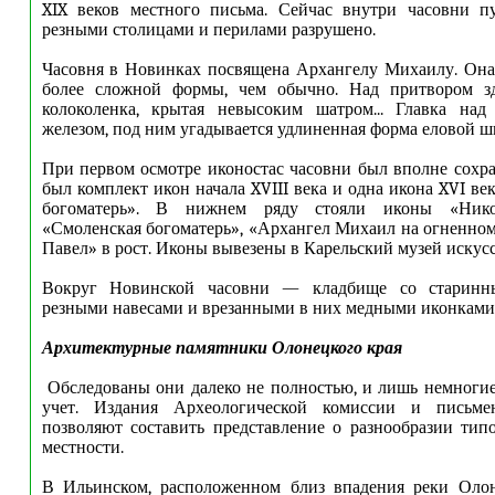
XIX веков местного письма. Сейчас внутри часовни пу
резными столицами и перилами разрушено.
Часовня в Новинках посвящена Архангелу Михаилу. Она
более сложной формы, чем обычно. Над притвором зд
колоколенка, крытая невысоким шатром... Главка над
железом, под ним угадывается удлиненная форма еловой 
При первом осмотре иконостас часовни был вполне сохр
был комплект икон начала XVIII века и одна икона XVI в
богоматерь». В нижнем ряду стояли иконы «Никол
«Смоленская богоматерь», «Архангел Михаил на огненном
Павел» в рост. Иконы вывезены в Карельский музей искусст
Вокруг Новинской часовни — кладбище со старинн
резными навесами и врезанными в них медными иконками
Архитектурные памятники Олонецкого края
Обследованы они далеко не полностью, и лишь немногие
учет. Издания Археологической комиссии и письме
позволяют составить представление о разнообразии тип
местности.
В Ильинском, расположенном близ впадения реки Оло