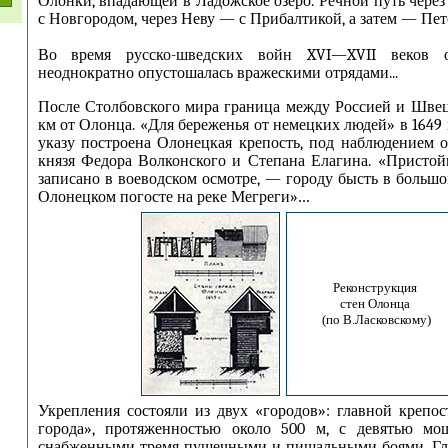
Олонки, впадающей в Ладожское озеро. Речной путь через
с Новгородом, через Неву — с Прибалтикой, а затем — Пете
Во время русско-шведских войн XVI—XVII веков о
неоднократно опустошалась вражескими отрядами...
После Столбовского мира граница между Россией и Шве
км от Олонца. «Для береженья от немецких людей» в 1649
указу построена Олонецкая крепость, под наблюдением 
князя Федора Волконского и Степана Елагина. «Пристой
записано в воеводском осмотре, — городу бысть в больш
Олонецком погосте на реке Мегреги»
.
..
Реконструкция
стен Олонца
(по В.Ласковскому)
Укрепления состояли из двух «городов»: главной креп
города», протяженностью около 500 м, с девятью м
снабженными тремя пушечными и пищальными боями. Гла