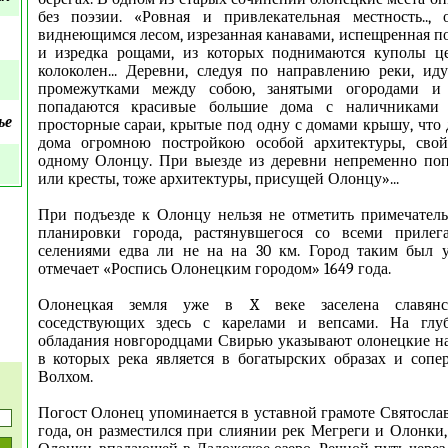
без поэзии. «Ровная и привлекательная местность.., 
виднеющимся лесом, изрезанная канавами, испещренная п
и изредка рощами, из которых поднимаются куполы 
колоколен... Деревни, следуя по направлению реки, и
промежутками между собою, занятыми огородами и
попадаются красивые большие дома с наличниками
ье
просторные сараи, крытые под одну с домами крышу, что 
дома огромною постройкою особой архитектуры, свой
одному Олонцу. При выезде из деревни непременно поп
или кресты, тоже архитектуры, присущей Олонцу»...
При подъезде к Олонцу нельзя не отметить примечател
планировки города, растянувшегося со всеми приле
селениями едва ли не на на 30 км. Город таким был у
отмечает «Роспись Олонецким городом» 1649 года.
Олонецкая земля уже в X веке заселена славянс
соседствующих здесь с карелами и вепсами. На глу
обладания новгородцами Свирью указывают олонецкие н
в которых река является в богатырских образах и соп
Волхом.
Погост Олонец упоминается в уставной грамоте Святослав
года, он разместился при слиянии рек Мегреги и Олонки,