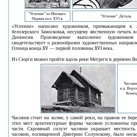
"Успение" из Инемаго.
"Успение". Деталь.
Первая пол. XVI в.
«Успение» написано художником, примыкающим к 
белозерского Замосковья, несущему явственную печать в
Дионисия. Произведение выполнено художнико
свидетельствует о разнообразии художественных направл
Олонца конца XV — первой половины XVI века.
Из Сюрги можно пройти вдоль реки Мегреги в деревню В
Часовн
в д. Верх
Конец
Часовня стоит на холме, у самой реки, на правом ее бер
этих мест архитектурные формы часовни усложнены пр
части. Скромный силуэт часовни украшает местность.
часовни, посвященной Дмитрию Солунскому, было неск