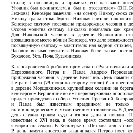
стилю; в пословицах и приметах его называют «осе
Угодник был начинателем, а был и отсевателем» (В.Н. Бо
Зехнова). Кенозёры замечали, «на осенну Николу скоко с
Николу травы стоко будет». Николая считали покровит
Кенозерье святому посвящена придорожная часовня в де
Особая молитва святому Николаю полагалась как хран
Для Никольской часовни в деревне Вершинино стр
возвышенное место вблизи Кенозера, что дало возможност
посвящённую святому – властителю над водной стихией, и
Часовни во имя святителя Николая были также постав
Бухалово, Усть-Поча, Кузьминская.
Как покровителей рыбного промысла на Руси почитали 
Первозванного, Петра и Павла. Андрею Первозван
прибрежная часовня в деревне Ведягина. День памяти 
Петра и Павла (29 июня по старому стилю) был престо
в деревне Морщихинская, крупнейшем селении на берег
кенозерском Вершинине во имя первоверховных апостоло
придел приходского собора Успения Пресвятой Богород
и Павла был известным праздником не только в
но и в юридическом и хозяйственном отношениях. В Дре
день служил сроком суда и взноса дани и пошлин. Пе
известные с XVI века, в былое время составляли «ос
ярмарки по селам». В Кенозерье с «Петрова дня в поле
В день памяти апостолов заканчивался Петров пост, к