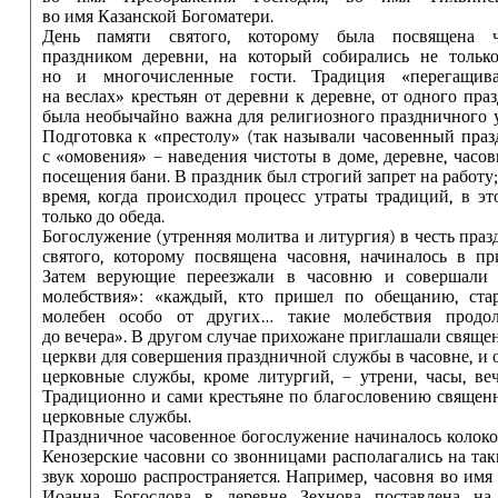
во имя Казанской Богоматери.
День памяти святого, которому была посвящена ча
праздником деревни, на который собирались не только
но и многочисленные гости. Традиция «перегащиван
на веслах» крестьян от деревни к деревне, от одного пра
была необычайно важна для религиозного праздничного у
Подготовка к «престолу» (так называли часовенный праз
с «омовения» – наведения чистоты в доме, деревне, часов
посещения бани. В праздник был строгий запрет на работу;
время, когда происходил процесс утраты традиций, в эт
только до обеда.
Богослужение (утренняя молитва и литургия) в честь пра
святого, которому посвящена часовня, начиналось в пр
Затем верующие переезжали в часовню и совершали 
молебствия»: «каждый, кто пришел по обещанию, стар
молебен особо от других… такие молебствия продол
до вечера». В другом случае прихожане приглашали свящ
церкви для совершения праздничной службы в часовне, и 
церковные службы, кроме литургий, – утрени, часы, веч
Традиционно и сами крестьяне по благословению свяще
церковные службы.
Праздничное часовенное богослужение начиналось колок
Кенозерские часовни со звонницами располагались на так
звук хорошо распространяется. Например, часовня во имя
Иоанна Богослова в деревне Зехнова поставлена на