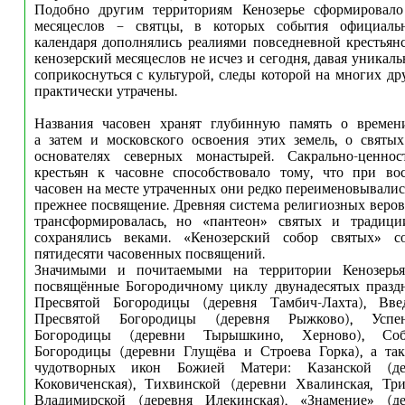
Подобно другим территориям Кенозерье сформировал
месяцеслов – святцы, в которых события официальн
календаря дополнялись реалиями повседневной крестьян
кенозерский месяцеслов не исчез и сегодня, давая уника
соприкоснуться с культурой, следы которой на многих др
практически утрачены.
Названия часовен хранят глубинную память о времени
а затем и московского освоения этих земель, о святы
основателях северных монастырей. Сакрально-ценно
крестьян к часовне способствовало тому, что при во
часовен на месте утраченных они редко переименовывалис
прежнее посвящение. Древняя система религиозных веро
трансформировалась, но «пантеон» святых и традиц
сохранялись веками. «Кенозерский собор святых» с
пятидесяти часовенных посвящений.
Значимыми и почитаемыми на территории Кенозерья
посвящённые Богородичному циклу двунадесятых праздн
Пресвятой Богородицы (деревня Тамбич-Лахта), Вв
Пресвятой Богородицы (деревня Рыжково), Успе
Богородицы (деревни Тырышкино, Херново), Соб
Богородицы (деревни Глущёва и Строева Горка), а та
чудотворных икон Божией Матери: Казанской (д
Коковиченская), Тихвинской (деревни Хвалинская, Три
Владимирской (деревня Илекинская), «Знамение» (д