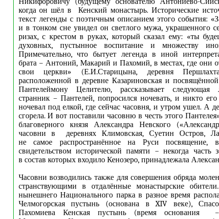
Никифоровичу (будущему основателю Антониево-Сийск
когда он шёл в Кенский монастырь. Исторические исто
текст легенды с поэтичным описанием этого события: «За
и в тонком сне увидел он светлого мужа, украшенного с
ризах, с крестом в руках, который сказал ему: «ты бу
духовных, пустынное воспитание и множеству инок
Примечательно, что бытует легенда в иной интерпре
брата – Антоний, Макарий и Пахомий, в местах, где они 
свои церкви» (Е.И.Старицына, деревня Першлахт
расположенной в деревне Казариновская и посвящённой
Пантелеймону Целителю, рассказывает следующая 
странник – Пантелей, попросился ночевать, и никто его
ночевал под елкой, где сейчас часовня, и утром ушел. А д
сгорела. И вот поставили часовню в честь этого Пантелея»
благоверного князя Александра Невского («Александ
часовни в деревнях Климовская, Суетин Остров, Ла
не самое распространённое на Руси посвящение, ви
свидетельством исторической памяти – некогда часть 
в состав которых входило Кенозеро, принадлежала Алекса
Часовни возводились также для совершения обряда моле
странствующими в отдалённые монастырские обители
нынешнего Национального парка в разное время распол
Челмогорская пустынь (основана в XIV веке), Спасо
Пахомиева Кенская пустынь (время основания –