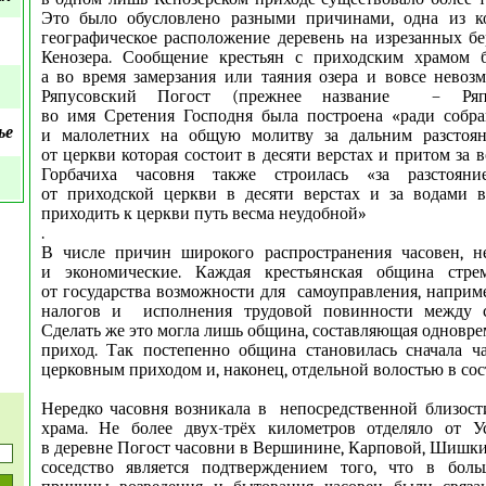
Это было обусловлено разными причинами, одна из к
географическое расположение деревень на изрезанных бе
Кенозера. Сообщение крестьян с приходским храмом б
а во время замерзания или таяния озера и вовсе невоз
Ряпусовский Погост (прежнее название – Ряпу
во имя Сретения Господня была построена «ради собра
ье
и малолетних на общую молитву за дальним разстоя
от церкви которая состоит в десяти верстах и притом за 
Горбачиха часовня также строилась «за разстоян
от приходской церкви в десяти верстах и за водами 
приходить к церкви путь весма неудобной»
.
В числе причин широкого распространения часовен, н
и экономические. Каждая крестьянская община стре
от государства возможности для самоуправления, наприме
налогов и исполнения трудовой повинности между с
Сделать же это могла лишь община, составляющая одновр
приход. Так постепенно община становилась сначала ч
церковным приходом и, наконец, отдельной волостью в сос
Нередко часовня возникала в непосредственной близост
храма. Не более двух-трёх километров отделяло от У
в деревне Погост часовни в Вершинине, Карповой, Шишкин
соседство является подтверждением того, что в боль