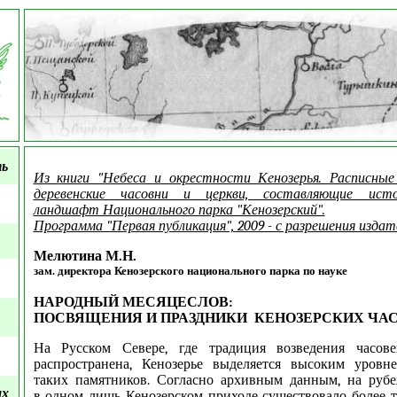
ть
Из книги "Небеса и окрестности Кенозерья. Расписные
деревенские часовни и церкви, составляющие истор
ландшафт Национального парка "Кенозерский".
Программа "Первая публикация", 2009 - с разрешения издат
Мелютина М.Н.
зам. директора Кенозерского национального парка по науке
НАРОДНЫЙ МЕСЯЦЕСЛОВ:
ПОСВЯЩЕНИЯ И ПРАЗДНИКИ КЕНОЗЕРСКИХ ЧА
На Русском Севере, где традиция возведения часов
распространена, Кенозерье выделяется высоким уровн
таких памятников. Согласно архивным данным, на рубе
ых
в одном лишь Кенозерском приходе существовало более т