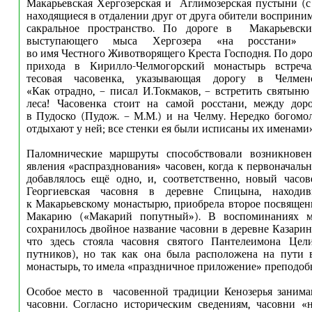
Макарьевская Хергозерская и Аглимозерская пустыни (с 
находящиеся в отдалении друг от друга обители восприни
сакральное пространство. По дороге в Макарьевск
выступающего мыса Хергозера «на росстани» с
во имя Честного Животворящего Креста Господня. По доро
прихода в Кирилло-Челмогорский монастырь встреча
тесовая часовенка, указывающая дорогу в Челмен
«Как отрадно, – писал И.Токмаков, – встретить святыню
леса! Часовенка стоит на самой росстани, между дор
в Пудоско (Пудож. – М.М.) и на Челму. Нередко богом
отдыхают у ней; все стенки ея были исписаны их именами»
Паломнические маршруты способствовали возникнове
явления «распразднования» часовен, когда к первоначал
добавлялось ещё одно, и, соответственно, новый часо
Георгиевская часовня в деревне Спицына, находи
к Макарьевскому монастырю, приобрела второе посвяще
Макарию («Макарий попутный»). В воспоминаниях м
сохранилось двойное название часовни в деревне Казарин
что здесь стояла часовня святого Пантелеимона Цели
путников), но так как она была расположена на пути
монастырь, то имела «праздничное приложение» преподо
Особое место в часовенной традиции Кенозерья заним
часовни. Согласно историческим сведениям, часовни «на