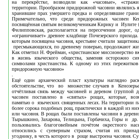
на перекрёстке, возводили как «часовые», «стражи
территории. Прообразом придорожной часовни являлись я
хранившие прах умершего предка и определявшие грани
Примечательно, что среди придорожных часовен Кен
посвящённая святым великомученикам Кирику и Иулите (
Филипповская, располагается на пересечении дорог, 
«ограничивает» древнее кладбище Почезерского прихода.
которым посвящена часовня, крестьяне считали защитник
пресмыкающихся, по древнему поверью, продолжают жит
Как отметил Н. Фрейман, «христианское миссионерство в
в жизнь языческого общества, заменяя осторожно си
символами христианства. К одному из этих пережитков
придорожную часовню»
.
Ещё один архаический пласт культуры наглядно рас
обстоятельстве, что во множестве случаев в Кенозерь
отчётливая связь между часовней и деревом (группой д
часовен поставлено в «святых» рощах, которые, воз
памятью о языческих священных лесах. На территории п
более сорока подобных рощ, практически в каждой из них
или часовня. В рощах были поставлены часовни в деревн
Тырышкино, Захарова, Телицына, Горбачиха, Горы и др
пользовались благоговейным почётом окрестного на
относились с суеверным страхом, считая их прина
угоднику, в честь которого в роще выстроена часовня. С