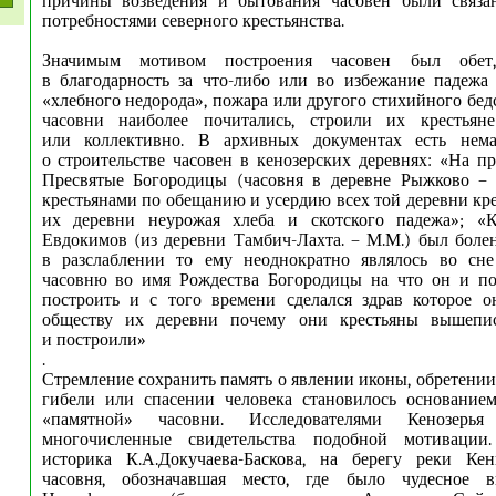
причины возведения и бытования часовен были связ
потребностями северного крестьянства.
Значимым мотивом построения часовен был обет
в благодарность за что-либо или во избежание падежа 
«хлебного недорода», пожара или другого стихийного бед
часовни наиболее почитались, строили их крестьян
или коллективно. В архивных документах есть нема
о строительстве часовен в кенозерских деревнях: «На п
Пресвятые Богородицы (часовня в деревне Рыжково – 
крестьянами по обещанию и усердию всех той деревни кре
их деревни неурожая хлеба и скотского падежа»; «
Евдокимов (из деревни Тамбич-Лахта. – М.М.) был боле
в разслаблении то ему неоднократно являлось во сне
часовню во имя Рождества Богородицы на что он и п
построить и с того времени сделался здрав которое о
обществу их деревни почему они крестьяны вышепи
и построили»
.
Стремление сохранить память о явлении иконы, обретении
гибели или спасении человека становилось основанием
«памятной» часовни. Исследователями Кенозерья
многочисленные свидетельства подобной мотивации
историка К.А.Докучаева-Баскова, на берегу реки Кен
часовня, обозначавшая место, где было чудесное 