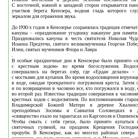
С восточной, южной и западной сторон открывается па
участков берега Кенозера, водная гладь которого сл
зеркалом для отражения звука.
До 1930-х годов в Кенозерье сохранялась традиция отмеча
кануны – «празднование угоднику накануне дня памяти 
Праздновались кануны в честь святителя Николая Чудо
Иоанна Предтечи, святого великомученика Георгия Побе
Илии, святых мучеников Флора и Лавра
.
В особые праздничные дни в Кенозерье было принято «
с крестным ходом» во время богослужения. Водос
совершались на берегах озёр, где «Ердан делали» – 
с мостками для купания. Во время водоосвящения верующи
в воде, ожидая троекратного погружения креста. Затем 
и по возвращении в часовню все, кто погружался в воду,
во второй раз. Известны традиции совершения к часовн
крестных ходов с водосвятием. По воспоминаниям старо
Владимирской Божией Матери в деревне Хвалинс
преподобных Зосимы и Савватия Соловецких в д
«священство ехало на тарантасах из Каргополя и Ошевенск
Чтобы смыть с себя грехи, было принято купаться 
святочных гуляний, на праздник Крещения Господня
проруби. В Кенозерье, как во многих районах севера 