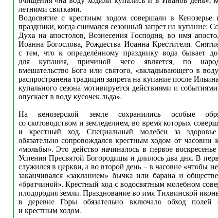
очищения «на воду ходили купались и в Иванов день», 
летними святками.
Водосвятие с крестным ходом совершали в Кенозерье в
праздники, когда снимался сезонный запрет на купание: 
Духа на апостолов, Вознесения Господня, во имя апосто
Иоанна Богослова, Рождества Иоанна Крестителя. Снятие
с тем, что к определённому празднику вода бывает до
для купания, причиной чего является, по наро
вмешательство Бога или святого, «вкладывающего в вод
распространена традиция запрета на купание после Ильин
купального сезона мотивируется действиями и событиями,
опускает в воду кусочек льда».
На кенозерской земле сохранились особые обря
со скотоводством и земледелием, во время которых совер
и крестный ход. Специальный молебен за здоровье 
обязательно сопровождался крестным ходом от часовни к
«мольбы». Это действо начиналось в первое воскресенье
Успения Пресвятой Богородицы и длилось два дня. В пер
служился в церкви, а во второй день – в часовне «чтобы не
заканчивался «закланием» бычка или барана и обществ
«братчиной». Крестный ход с водосвятным молебном сове
плодородия земли. Празднование во имя Тихвинской ико
в деревне Горы обязательно включало обход полей 
и крестным ходом.