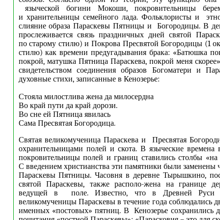
языческой богини Мокоши, покровительницы бер
и хранительницы семейного лада. Фольклористы и этн
слияние образа Параскевы Пятницы и Богородицы. В де
прослеживается связь праздничных дней святой Параск
по старому стилю) и Покрова Пресвятой Богородицы (1 ок
стилю) как времени предугадывания брака: «Батюшка по
покрой, матушка Пятница Параскева, покрой меня скорее
свидетельством соединения образов Богоматери и Пар
духовные стихи, записанные в Кенозерье:
Стояла милостлива жена да милосердна
Во край пути да край дорози.
Во сне ей Пятница явилась
Сама Пресвятая Богородица.
Святая великомученица Параскева и Пресвятая Богород
охранительницами полей и скота. В языческие времена 
покровительницы полей и границ ставились столбы «на 
С введением христианства эти памятники были заменены ч
Параскевы Пятницы. Часовня в деревне Тырышкино, пос
святой Параскевы, также располо-жена на границе де
ведущей в поле. Известно, что в Древней Руси 
великомученицы Параскевы в течение года соблюдались д
именных «постовых» пятниц. В Кенозерье сохранились 
почитания «постной Параскевы»: «Парасковия – это для с