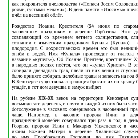
как покровителя пчеловодства («Попаси Зосим Соловецки
роями, густыми медами»). В день памяти «Изосимы» пче
пчёл на весенний облёт.
Рождество Иоанна Крестителя (24 июня по старо
часовенным праздником в деревне Горбачиха. Этот де
совпадающий со временем летнего солнцестояния, сл
сознании с языческим праздником Купалы (Купало) – с
плодородия. С дохристианских времён это был велики
огнём и водой. Имя «Купала» происходит от глагола «
название «купель»). Об Иоанне Предтече, крестившем Х
в народных песнях поётся, что он «купал Христа». В э
собирали двенадцать трав, плели из них венки и спускал
было принято собирать целебные травы и запасать на год 
В Кенозерье существовала традиция бросать их на крышу 
упадёт, в тот дом девушка и замуж выйдет
.
На рубеже XIX–XX веков на территории Кенозерья сущ
восьмидесяти деревень, и почти в каждой из них была часо
богослужение в часовнях совершалось в часовенный пра
чаще. Например, в часовне пророка Илии в дер
праздничный молебен совершался три раза в год: в ден
Георгия, пророка Илии и Макария Унженского; в час
иконы Божией Матери в деревне Хвалинская служен
во имя Преображения Господня, во имя Тихвинск