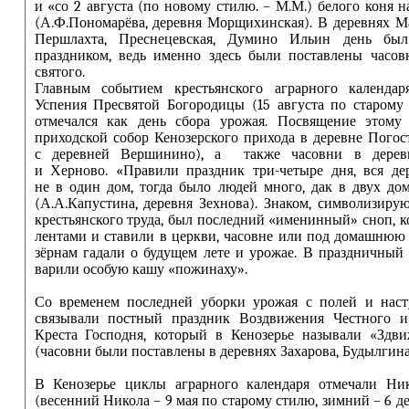
и «со 2 августа (по новому стилю. – М.М.) белого коня 
(А.Ф.Пономарёва, деревня Морщихинская). В деревнях М
Першлахта, Преснецевская, Думино Ильин день бы
праздником, ведь именно здесь были поставлены часов
святого.
Главным событием крестьянского аграрного календа
Успения Пресвятой Богородицы (15 августа по старому
отмечался как день сбора урожая. Посвящение этому
приходской собор Кенозерского прихода в деревне Погост
с деревней Вершинино), а также часовни в дере
и Херново. «Правили праздник три-четыре дня, вся де
не в один дом, тогда было людей много, дак в двух до
(А.А.Капустина, деревня Зехнова). Знаком, символизир
крестьянского труда, был последний «именинный» сноп, 
лентами и ставили в церкви, часовне или под домашнюю
зёрнам гадали о будущем лете и урожае. В праздничный 
варили особую кашу «пожинаху».
Со временем последней уборки урожая с полей и наст
связывали постный праздник Воздвижения Честного 
Креста Господня, который в Кенозерье называли «Здви
(часовни были поставлены в деревнях Захарова, Будылгина
В Кенозерье циклы аграрного календаря отмечали Н
(весенний Никола – 9 мая по старому стилю, зимний – 6 д