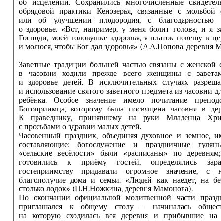
об исцелении. Сохранились многочисленные свидетель
обрядовой практики Кенозерья, связанные с мольбой 
или об улучшении плодородия, с благодарностью
о здоровье. «Вот, например, у меня болит голова, и я з
Господи, моей головушке здоровья, я платок повешу в це
и молюся, чтобы Бог дал здоровья» (А.А.Попова, деревня 
Заветные традиции большей частью связаны с женской су
в часовни ходили прежде всего женщины с завета
и здоровье детей. В исключительных случаях разреш
и использование святого заветного предмета из часовни 
ребёнка. Особое значение имело почитание препод
Богоприимца, которому была посвящена часовня в дер
К праведнику, принявшему на руки Младенца Хрис
с просьбами о здравии малых детей.
Часовенный праздник, объединяя духовное и земное, и
составляющие: богослужение и праздничные гулянь
«сельские весёлости» были «расписаны» по деревням;
готовились к приёму гостей, определялись зара
гостеприимству придавали огромное значение, с 
благополучие дома и семьи. «Людей как наедет, на бе
столько лодок» (П.Н.Ножкина, деревня Мамонова).
По окончании официальной молитвенной части празд
приглашался к общему столу – начиналась обществ
на которую сходилась вся деревня и прибывшие на 