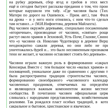
на рубку деревьев, сбор ягод и грибов в этих мест
ещё и сегодня бытуют рассказы-предания о том, что прои
которые нарушили эти табу. «Где часовня была (Ти
Матери по дороге на Ошевенск. – Прим. авт.), там Фил
на дрова – и у него ноги отнялись, с ним что-то сделал
там оставил…» (М.И.Нифонтова, деревня Майлахта).
Ряд часовен окружён деревьями, специально посаженны
«вторичные», производные от часовни, «святые» рощи
растут около храмов в Зехновой, Усть-Поче, Глазове, Свино
что «у часовни св. Николаю Чудотворцу в деревне Вер
неоднократно сажали деревья, но они либо не при
уничтожались бурей и… это было несомненным признаком 
тени не желает, и часовню оставляют стоять без деревьев».
Часовни играли важную роль в формировании «сакрал
Кенозерья. Вместе с тем большое число «малых храмов» и
посвящений, уникальное даже по сравнению с другими т
была распространена традиция строительства часовен,
формированию своеобразного «часовенного кален
часовенных праздников, отмечаемых на определён
и являющихся важным компонентом жизни местного
сообщества. В почитании часовен официальная церк
сливалась с народными представлениями, хозяйственны
реалиями. Так рождался пласт особых традиций, в кот
сакральное и бытовое, христианское и языческое.