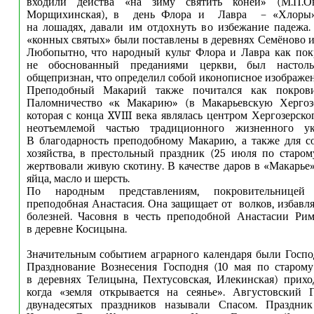
входили действа «на зиму святить коней» (М.П.Он
Морщихинская), в день Флора и Лавра – «Хлоры»
на лошадях, давали им отдохнуть во избежание падежа.
«конных святых» были поставлены в деревнях Семёново
Любопытно, что народный культ Флора и Лавра как пок
не обоснованный преданиями церкви, был настол
общепризнан, что определил собой иконописное изображен
Преподобный Макарий также почитался как покрови
Паломничество «к Макарию» (в Макарьевскую Хергоз
которая с конца XVIII века являлась центром Хергозерск
неотъемлемой частью традиционного жизненного укл
В благодарность преподобному Макарию, а также для с
хозяйства, в престольный праздник (25 июля по старо
жертвовали живую скотину. В качестве даров в «Макарье»
яйца, масло и шерсть.
По народным представлениям, покровительницей
преподобная Анастасия. Она защищает от волков, избавл
болезней. Часовня в честь преподобной Анастасии Рим
в деревне Косицына.
Значительным событием аграрного календаря были Госпо
Празднование Вознесения Господня (10 мая по старому
в деревнях Телицына, Пехтусовская, Илекинская) прихо
когда «земля открывается на сеянье». Августовский 
двунадесятых праздников называли Спасом. Праздни