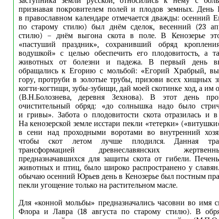
заступника земли русской, относились к нему с бол
признавая покровителем полей и плодов земных. День 
в православном календаре отмечается дважды: осенний Е
по старому стилю) был днём сделок, весенний (23 ап
стилю) – днём выгона скота в поле. В Кенозерье э
«пастуший праздник», сохранивший обряд кропления
водушкой» с целью обеспечить его плодовитость, а та
животных от болезни и падежа. В первый день 
обращались к Егорию с мольбой: «Егорий Храбрый, в
гору, протруби в золотые трубы, призови всех хищных з
когти-когтищи, зубы-зубищи, дай моей скотинке ход, а им 
(В.Н.Болознева, деревня Зехнова). В этот день пр
очистительный обряд: «до солнышка надо было стри
и гривы». Забота о плодовитости скота отразилась и в
На кенозерской земле исстари пекли «тетерки» («витушки
в сени над проходными воротами во внутренний хозя
чтобы скот летом лучше плодился. Данная трад
трансформацией древнеславянских жертвен
предназначавшихся для защиты скота от гибели. Печен
животных и птиц, было широко распространено у славян
обычаю осенний Юрьев день в Кенозерье был постным пра
пекли угощение только на растительном масле.
Для «конной мольбы» предназначались часовни во имя 
Флора и Лавра (18 августа по старому стилю). В обр