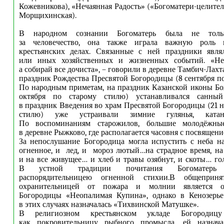
Кожевникова), «Нечаянная Радость» («Богоматери-целител
Морщихинская).
В народном сознании Богоматерь была не тольк
за человечество, она также играла важную роль 
крестьянских делах. Связанные с ней праздники явля
или иных хозяйственных и жизненных событий. «Не
а собирай все дочиста», – говорили в деревне Тамбич-Лахта
праздник Рождества Пресвятой Богородицы (8 сентября по
По народным приметам, на праздник Казанской иконы Б
октября по старому стилю) устанавливался санный
в праздник Введения во храм Пресвятой Богородицы (21 н
стилю) уже устраивали зимние гулянья, ката
По воспоминаниям старожилов, большие молодёжны
в деревне Рыжково, где располагается часовня с посвящен
За непослушание Богородица могла испустить с неба н
огненное, и лед, и мороз лютый…на страдное время, на
и на все живущее… и хлеб и травы озябнут, и скоты… го
В устной традиции почитания Богоматерь пр
распорядительницею огненной стихии.В общеприн
охранительницей от пожара и молнии является о
Богородицы «Неопалимая Купина», однако в Кенозерье
в этих случаях назначалась «Тихвинской Матушке».
В религиозном крестьянском укладе Богородиц
как покровительницу рыбного промысла, ей назнача