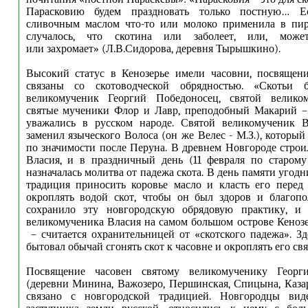
Парасковию будем праздновать только постную… Е
сливочным маслом что-то или молоко применила в пиро
случалось, что скотина или заболеет, или, может
или захромает» (Л.В.Сидорова, деревня Тырышкино).
Высокий статус в Кенозерье имели часовни, посвящен
связаны со скотоводческой обрядностью. «Скотьи 
великомученик Георгий Победоносец, святой велико
святые мученики Флор и Лавр, преподобный Макарий – 
уважались в русском народе. Святой великомученик Вл
заменил языческого Волоса (он же Велес - М.З.), которы
по значимости после Перуна. В древнем Новгороде строи
Власия, и в праздничный день (11 февраля по старому
назначалась молитва от падежа скота. В день памяти угод
традиция приносить коровье масло и класть его перед 
окроплять водой скот, чтобы он был здоров и благопо
сохранило эту новгородскую обрядовую практику, и 
великомученика Власия на самом большом острове Кено
– считается охранительницей от «скотского падежа». Зд
бытовал обычай сгонять скот к часовне и окроплять его свя
Посвящение часовен святому великомученику Георг
(деревни Минина, Важозеро, Першинская, Спицына, Каза
связано с новгородской традицией. Новгородцы вид