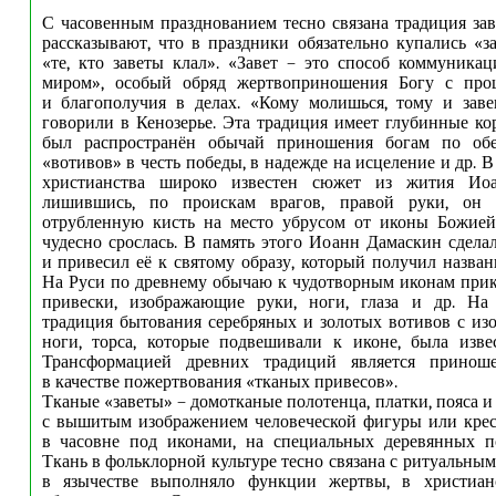
С часовенным празднованием тесно связана традиция за
рассказывают, что в праздники обязательно купались «за
«те, кто заветы клал». «Завет – это способ коммуника
миром», особый обряд жертвоприношения Богу с про
и благополучия в делах. «Кому молишься, тому и заве
говорили в Кенозерье. Эта традиция имеет глубинные ко
был распространён обычай приношения богам по обе
«вотивов» в честь победы, в надежде на исцеление и др. 
христианства широко известен сюжет из жития Иоа
лишившись, по проискам врагов, правой руки, он в
отрубленную кисть на место убрусом от иконы Божией
чудесно срослась. В память этого Иоанн Дамаскин сделал
и привесил её к святому образу, который получил назван
На Руси по древнему обычаю к чудотворным иконам при
привески, изображающие руки, ноги, глаза и др. На
традиция бытования серебряных и золотых вотивов с из
ноги, торса, которые подвешивали к иконе, была изве
Трансформацией древних традиций является принош
в качестве пожертвования «тканых привесов».
Тканые «заветы» – домотканые полотенца, платки, пояса 
с вышитым изображением человеческой фигуры или крес
в часовне под иконами, на специальных деревянных по
Ткань в фольклорной культуре тесно связана с ритуальны
в язычестве выполняло функции жертвы, в христиан