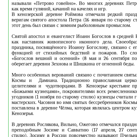
называли «Петрово говейно». Во многих деревнях Петр
как время гуляний, качаний на качелях и игр.
В кенозерской деревне Роймова отмечали редкий праз
веригам святого апостола Петра (16 января по старому с
этот день был связан с зимним рыболовным промыслом.
Святой апостол и евангелист Иоанн Богослов в средней 
как наставник живописного иконного дела. Своеобраз
праздника, посвящённого Иоанну Богослову, связано с е
функцией от стихийных бедствий и пожаров. По сло
«Богослов вешний и осенний» (8 мая и 26 сентября по
оберегает деревни Зехнова и Шишкина от огненной беды.
Много особенных верований связано с почитанием святы
Космы и Дамиана. Традиционно православная церко
целителями и чудотворцами. В Кенозерье крестьяне пр
«Божьими кузнецами», покровителями всех ремесленнико
угодников (1 ноября по старому стилю) кузнецы считали 
мастерских. Часовня во имя святых бессребреников Косм
поставлена в деревне Чёлма, которая являлась центром к
Кенозерья.
В деревнях Рослякова, Вильно, Ожегово отмечался празд
преподобным Зосиме и Савватию (17 апреля, 27 сент
стилю). Зосиму в России повсеместно называют Пчельн