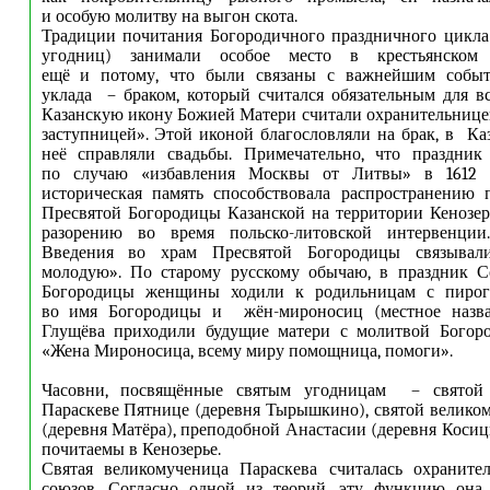
и особую молитву на выгон скота.
Традиции почитания Богородичного праздничного цикла
угодниц) занимали особое место в крестьянском
ещё и потому, что были связаны с важнейшим событ
уклада – браком, который считался обязательным для в
Казанскую икону Божией Матери считали охранительницей
заступницей». Этой иконой благословляли на брак, в К
неё справляли свадьбы. Примечательно, что праздник
по случаю «избавления Москвы от Литвы» в 1612 г
историческая память способствовала распространению 
Пресвятой Богородицы Казанской на территории Кенозер
разорению во время польско-литовской интервенции
Введения во храм Пресвятой Богородицы связывали
молодую». По старому русскому обычаю, в праздник С
Богородицы женщины ходили к родильницам с пирог
во имя Богородицы и жён-мироносиц (местное назва
Глущёва приходили будущие матери с молитвой Богор
«Жена Мироносица, всему миру помощница, помоги».
Часовни, посвящённые святым угодницам – святой 
Параскеве Пятнице (деревня Тырышкино), святой велико
(деревня Матёра), преподобной Анастасии (деревня Косиц
почитаемы в Кенозерье.
Святая великомученица Параскева считалась охраните
союзов. Согласно одной из теорий, эту функцию она 