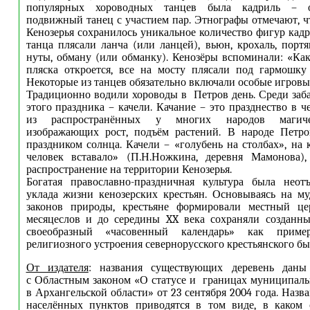
популярных хороводных танцев была кадриль – 
подвижный танец с участием пар. Этнографы отмечают, ч
Кенозерья сохранилось уникальное количество фигур кадр
танца плясали ланча (или ланцей), вьюн, крохаль, портя
нуты, обману (или обманку). Кенозёры вспоминали: «Как
пляска откроется, все на мосту плясали под гармошку
Некоторые из танцев обязательно включали особые игровы
Традиционно водили хороводы в Петров день. Среди заб
этого праздника – качели. Качание – это празднество в ч
из распространённых у многих народов магиче
изображающих рост, подъём растений. В народе Петр
праздником солнца. Качели – «голубень на столбах», на 
человек вставало» (П.Н.Ножкина, деревня Мамонова)
распространение на территории Кенозерья.
Богатая православно-праздничная культура была неот
уклада жизни кенозерских крестьян. Основываясь на м
законов природы, крестьяне формировали местный це
месяцеслов и до середины XX века сохраняли созданны
своеобразный «часовенный календарь» как приме
религиозного устроения севернорусского крестьянского бы
От издателя
: названия существующих деревень даны
с Областным законом «О статусе и границах муниципал
в Архангельской области» от 23 сентября 2004 года. Наз
населённых пунктов приводятся в том виде, в каком 