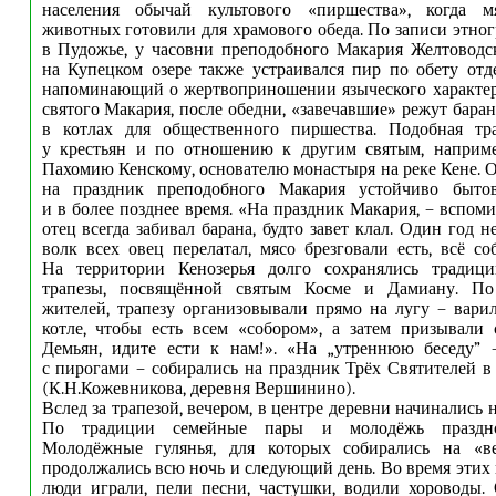
населения обычай культового «пиршества», когда м
животных готовили для храмового обеда. По записи этног
в Пудожье, у часовни преподобного Макария Желтоводс
на Купецком озере также устраивался пир по обету отд
напоминающий о жертвоприношении языческого характер
святого Макария, после обедни, «завечавшие» режут баран
в котлах для общественного пиршества. Подобная тр
у крестьян и по отношению к другим святым, наприм
Пахомию Кенскому, основателю монастыря на реке Кене. О
на праздник преподобного Макария устойчиво бытов
и в более позднее время. «На праздник Макария, – вспом
отец всегда забивал барана, будто завет клал. Один год не
волк всех овец перелатал, мясо брезговали есть, всё с
На территории Кенозерья долго сохранялись традиц
трапезы, посвящённой святым Косме и Дамиану. По
жителей, трапезу организовывали прямо на лугу – вар
котле, чтобы есть всем «собором», а затем призывали 
Демьян, идите ести к нам!». «На „утреннюю беседу” 
с пирогами – собирались на праздник Трёх Святителей в
(К.Н.Кожевникова, деревня Вершинино).
Вслед за трапезой, вечером, в центре деревни начинались 
По традиции семейные пары и молодёжь праздно
Молодёжные гулянья, для которых собирались на «ве
продолжались всю ночь и следующий день. Во время этих
люди играли, пели песни, частушки, водили хороводы.