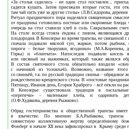
«За столья садились – не один стол поставлен… приеха
садятся кушать. Затем приезжали вторые гости, эти от
там чай пить уже за другие столы» (Л.В.Сидорова, деревня 
Ритуал праздничного пира наделялся священным смысло
от праздника готовились постные или скоромные блюда.
очередь на стол ставили хлеб и соль. Сакральными счит
На столе всегда стояла ендова с пивом, являющаяся д
плодородия. В Кенозерье во время трапезы, не связанной с 
сначала подавали мясной суп, жаркое, потом рыбник, 
пироги – белые творушки, ягодники» (М.А.Коренева, д
Горка) и «блинчата». Напоследок подавали кисель 
или овсяный на выжимках, который также являлся об
В состав святочного стола обязательно входили «св
с начинкой из толокна45. Возможно, название этого
со свиньёй, т.к. по русской традиции свинья – обрядовое 
рождественско-крещенского стола. В «постовые праздники
Пятницу, Иванов день, Егория Храброго – всё пекли на ра
В Кенозерье существовала традиция в пасхальны
«перепечи» – маленькие хлеба, и одаривать де
(О.Ф.Худякова, деревня Рыжково).
Обряд гостеприимства и общественной трапезы имеет
в язычестве. По мнению Б.А.Рыбакова, трапеза с
совместную коллективную жертву определённому бож
Фонберг в начале XX века зафиксировал в Крыму среди г