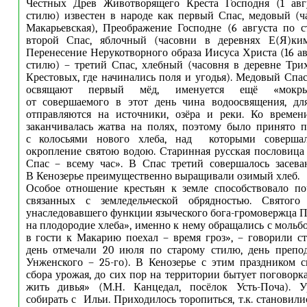
Честных Древ Животворящего Креста Господня (1 авг
стилю) известен в народе как первый Спас, медовый (ч
Макарьевская), Преображение Господне (6 августа по 
второй Спас, яблочный (часовни в деревнях Е(Я)кимо
Перенесение Нерукотворного образа Иисуса Христа (16 ав
стилю) – третий Спас, хлебный (часовня в деревне Три
Крестовых, где начинались поля и угодья). Медовый Спас
освящают первый мёд, именуется ещё «мокры
от совершаемого в этот день чина водоосвящения, дл
отправляются на источники, озёра и реки. Ко времен
заканчивалась жатва на полях, поэтому было принято 
с колосьями нового хлеба, над которыми соверша
окропление святою водою. Старинная русская пословица
Спас – всему час». В Спас третий совершалось засева
В Кенозерье преимущественно выращивали озимый хлеб.
Особое отношение крестьян к земле способствовало по
связанных с земледельческой обрядностью. Святого
унаследовавшего функции языческого бога-громовержца П
на плодородие хлеба», именно к нему обращались с мольб
в гости к Макарию поехал – время гроз», – говорили 
день отмечали 20 июля по старому стилю, день препо
Унженского – 25-го). В Кенозерье с этим праздником 
сбора урожая, до сих пор на территории бытует поговорк
жить дивья» (М.Н. Канцедал, посёлок Усть-Поча). 
собирать с Ильи. Приходилось торопиться, т.к. становил