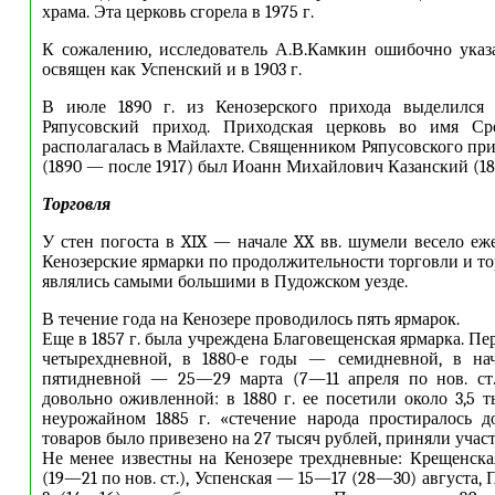
храма. Эта церковь сгорела в 1975 г.
К сожалению, исследователь А.В.Камкин ошибочно указ
освящен как Успенский и в 1903 г.
В июле 1890 г. из Кенозерского прихода выделился 
Ряпусовский приход. Приходская церковь во имя Ср
располагалась в Майлахте. Священником Ряпусовского при
(1890 — после 1917) был Иоанн Михайлович Казанский (185
Торговля
У стен погоста в XIX — начале XX вв. шумели весело еж
Кенозерские ярмарки по продолжительности торговли и т
являлись самыми большими в Пудожском уезде.
В течение года на Кенозере проводилось пять ярмарок.
Еще в 1857 г. была учреждена Благовещенская ярмарка. П
четырехдневной, в 1880-е годы — семидневной, в н
пятидневной — 25—29 марта (7—11 апреля по нов. ст.
довольно оживленной: в 1880 г. ее посетили около 3,5 т
неурожайном 1885 г. «стечение народа простиралось д
товаров было привезено на 27 тысяч рублей, приняли участ
Не менее известны на Кенозере трехдневные: Крещенск
(19—21 по нов. ст.), Успенская — 15—17 (28—30) августа