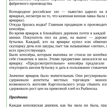
фабричного производства.
Всенародное российское зло — пьянство царило на в
ярмарках, несмотря на то, что казенная винная лавка была 
ярмарки).
Откуда бралась водка? Главным продавцом и производи
кенозёры.
Во время ярмарок в ближайших деревнях почти в каждой 
шинки. Покупатель пил на дому, на вынос — дороже
бутылки. Каждый, кто на ярмарке купил или обменял
скупщику дичь или шкуры, пьет так называемые «литки», 
всех присутствующих.
Были кенозёры, которым выпивка не стоила ни копейки
себе стаканчик и шило. Этими предметами запасался не к
ярмарку. «Предусмотрительные» кенозёры предлагал
откупорить шилом бутылку и дать в пользование стаканчик, 
Значение ярмарок было значительным. Они регулировали
сдерживали аппетиты местных торговцев- монопо
возможность жителям Каргопольского уезда сбывать из
сдерживало рост цен на привозной хлеб из Рыбинска.
Праздники
Каждая кенозерская деревня, как бы мала ни была, пра