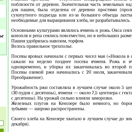
поблизости от деревни. Значительная часть земельных на
для пашни, была отделена от деревни простями (прол
сухопутного подъезда или из-за большого объезда лахты 
необходимые для выращивания хлеба, не разрабатывались.
Основными культурами являлись ячмень и рожь. Овса сеял
конопля и репа сеялись повсеместно, но в небольших разме
ье
Пашня удобрялась навозом, торфом.
Велось правильное трехполье.
Посевы яровых начинали с первых чисел мая («Никола в с
сажали на неделю позднее посева ячменя. Рожь и я
одновременно, и уборка их заканчивалась во второй п
Посевы озимой ржи начинались с 20 июля, заканчивали
Преображение).
Урожайность ржи составляла в лучшем случае около 5 цен
(30 пудов с десятины), ячменя — около 7,5 центнера с гек
с десятины). На урожай сильно влияли заморозки.
Железных плугов на Кенозере было немного, но бор
зубьями — широко распространены.
Своего хлеба на Кенозере хватало в лучшем случае до зи
декабря).