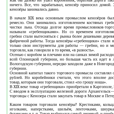
Как бы далеко ни ушел коробейник, обратная дорога так
ничего. Все, что зарабатывал, кенозёр приносил домой
кенозёры занимались давно.
В начале XIX века основным промыслом кенозёров была
ремесло. Они занимались изготовлением костяных греб
чистки льна. Отсюда долгое время промысловиков-торг
называли «гребенщиками». Но со временем изготовля
гребни стали вытесняться с рынка более дешевыми дере
фабричной работы. Тогда кенозёры-«гребенщики» стали н
только свои инструменты для работы — гребни, но и м
торговли, как говорили в то время, «в разность».
Осенью с коробом за плечами или на санках зимой расход
всей Олонецкой губернии, но большая часть их идет в
Вологодскую губернии, нередко заходили даже в Новгоро
губернии.
Основной капитал такого торгового промысла составлял о
рублей. Но коробейники считали, что этого вполне дос
товар, которым они торговали, стоил «по грошу ноша».
В XIX веке товар «гребенщики» приобретали в Каргополе,
С вводом в эксплуатацию железной дороги Архангельск—В
торговцы с Кенозера стали закупать товар в Москве и Пете
Каким товаром торговали кенозёры? Крестиками, кольц
иголками, наперстками, шильём, ленточками, шнурка
булавками и т. п. Товар выбирался самый дешевый, и при