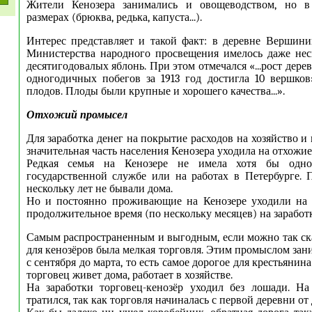
Жители Кенозера занимались и овощеводством, но в
размерах (брюква, редька, капуста...).
Интерес представляет и такой факт: в деревне Вершин
Министерства народного просвещения имелось даже нес
десятигодовалых яблонь. При этом отмечался «...рост дере
одногодичных побегов за 1913 год достигла 10 вершков»
плодов. Плоды были крупные и хорошего качества...».
Отхожий промысел
Для заработка денег на покрытие расходов на хозяйство и
значительная часть населения Кенозера уходила на отхожи
Редкая семья на Кенозере не имела хотя бы одно
государственной службе или на работах в Петербурге.
нескольку лет не бывали дома.
Но и постоянно проживающие на Кенозере уходили на 
продолжительное время (по нескольку месяцев) на заработ
Самым распространенным и выгодным, если можно так ск
для кенозёров была мелкая торговля. Этим промыслом зан
с сентября до марта, то есть самое дорогое для крестьяни
торговец живет дома, работает в хозяйстве.
На заработки торговец-кенозёр уходил без лошади. На
тратился, так как торговля начиналась с первой деревни от 