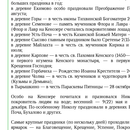
больших праздника в год:
в деревне Екимово особо праздновали Преображение Г
августа;
в деревне Горы — в честь иконы Тихвинской Богоматери 2
в деревне Семенове — память мучеников Флора и Лавра —
(Флор и Лавр на Кенозере считались покровителями лошад
в деревне Усть-Поча — в честь Казанской Божьей Матери —
в деревне Сысово главным праздником было Сретенье 2(15
в деревне Майлахта — в честь св. мучеников Кирика и
июля;
в деревне Карпове — в честь св. Пахомия Кенского (1450—
и первого игумена Кенского монастыря, — в первую
Крещения Господня;
в деревне Горбачиха — Рождество Иоанна Крестителя — 24
в деревне Чолма — в честь св. мучеников и чудотворцев
(Кузьмы и Демьяна);
в Тырышкино — в честь Параскевы Пятницы — 28 октября 
Особо на Кенозере почитался и празновался Нико
покровитель людям на воде; весенний — 9(22) мая и
декабря. По-особенному Николу праздновали в деревнях 
Поча, Бухалово и других.
Самые крупные праздники (по нескольку дней) проходили 
ярмарок — на Благовещение, Крещение, Успение, Покро