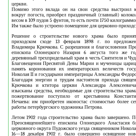
церкви.
Помимо этого вклада он на свои средства выстроил 
вокруг погоста, приобрел праздничный (главный) колоко
весом в 109 пудов 5 фунтов, то есть почти 1750 килограммо
Им также было устроено помещение для церковно-приходс
Решение о строительстве нового храма было принят
приходском сходе 13 февраля 1898 г. по предложе
Владимира Крючкова. С разрешения и благословения Пр
епископа Олонецкого Назария 6 августа того же го
деревянный трехпридельный храм в честь Святителя и Чуд
Благовещения Пресвятой Девы Марии и мученицы цариц
память коронования их императорских величеств госу
Николая II и государыни императрицы Александры Федор
Благодаря энергии и трудам настоятеля прихода свяще
Крючкова и ктитора церкви Александра Алексеевича
изысканы средства, необходимые для строительства храм
пожертвование поступило от крестьянина Константи
Нечаева: им приобретен иконостас стоимостью более с
работы петербургского художника Петрова.
Летом 1902 года строительство храма было завершено. 
Преосвященнейшего епископа Олонецкого Анастасия б
церковного округа Пудожского уезда священником Нико
16—18 декабря 1902 г. было совершено освящение нов