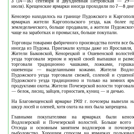
3 (14—16) сентября и двухдневная Петровская — 29
июля). Крещенские ярмарки иногда проходили по 7—8 дне
Кенозеро находилось на границе Пудожского и Каргополь
ярмарках жители Каргопольского уезда, как более 
земледельческого, больше продавали, а жители Пудожског
чаще на заработках и промыслах, больше покупали.
Торговцы товарами фабричного производства почти все бы
иногда из Пудожа. Приезжали купцы даже из Ярославля, 
Жители Быковской, Кенорецкой и Ошевенской волостей
уезда торговали зерном и мукой своей выпашки и разм
торговали традиционно чашками, ложками, горшка
ошевенцы — выделанными кожами. Жители Водлоз
Пудожского уезда торговали свежей, соленой и сушено
Пудожского уезда традиционно и только на зимних ярм
продуктами охоты. Жители Почезерской волости торговал
— белок, лисиц, зайцев, горностаев, куниц — и дичью.
На Благовещенской ярмарке 1902 г. почозеры вывезли 
шкур лосей и оленей, хотя охота на них была запрещена.
Главными покупателями на ярмарках были кено
Водлозерской и Почезерской волостей. Больше всего 
Отсюда и основным занятием водлозеров и почозеро
рыболовство. Хорошим спросом на ярмарках пользовал