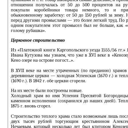
отношении получалась от 50 до 500 процентов на ру
покупали коробейники товара немного, то и при
обыкновенному заработку: от 50 до 150 рублей за зиму.
перед другими промыслами — это более легкий труд. По 
одним покупателем этот промысел был не больше, как «
голому рубашка».
Церковное строительство
Из «Платежной книги Каргопольского уезда 1555/56 гг.» 
Ивана Кутузова мы узнаем, что уже в XVI веке в «Кенозе
Кено озере на острове погост...».
В XVII веке на месте утраченных (по преданию) храмо
деревянные церкви — холодная Успенская (1670 г.) и теп
(1690 г.). В 1842 г. обе церкви сгорели.
На их месте были построены новые.
Холодный храм во имя Успения Пресвятой Богородицы
каменном исполнении (сохранился до наших дней). Теп
1875 г. вновь сгорел.
Строительство теплого храма стало возможным лишь пос
двух тысяч рублей торгующим крестьянином Алексе
Нечаевым, который несколько лет был ктитором Кенозе