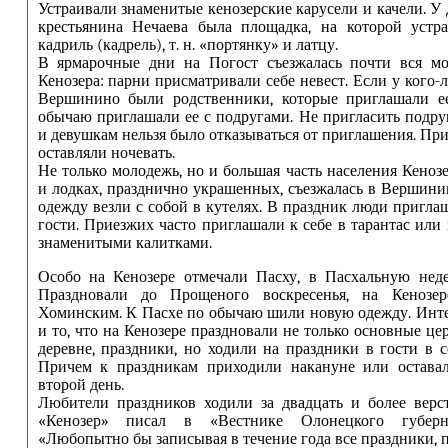
Устраивали знаменитые кенозерские карусели и качели. У
крестьянина Нечаева была площадка, на которой уст
кадриль (кадрель), т. н. «портянку» и латцу.
В ярмарочные дни на Погост съезжалась почти вся мо
Кенозера: парни присматривали себе невест. Если у кого-
Вершинино были родственники, которые приглашали ее
обычаю приглашали ее с подругами. Не пригласить подруг
и девушкам нельзя было отказываться от приглашения. Пр
оставляли ночевать.
Не только молодежь, но и большая часть населения Кенозе
и лодках, празднично украшенных, съезжалась в Вершин
одежду везли с собой в кутелях. В праздник люди пригла
гости. Приезжих часто приглашали к себе в тарантас или
знаменитыми калитками.
Особо на Кенозере отмечали Пасху, в Пасхальную неде
Праздновали до Прощеного воскресенья, на Кенозер
Хоминским. К Пасхе по обычаю шили новую одежду. Инте
и то, что на Кенозере праздновали не только основные це
деревне, праздники, но ходили на праздники в гости в с
Причем к праздникам приходили накануне или оставал
второй день.
Любители праздников ходили за двадцать и более верс
«Кенозер» писал в «Вестнике Олонецкого губернс
«Любопытно бы записывая в течение года все праздники, 