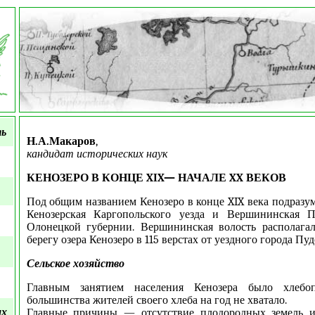
ть
Н.А.Макаров
,
кандидат исторических наук
КЕНОЗЕРО В КОНЦЕ XIX— НАЧАЛЕ XX ВЕКОВ
Под общим названием Кенозеро в конце XIX века подразум
Кенозерская Каргопольского уезда и Вершининская П
Олонецкой губернии. Вершининская волость располагал
берегу озера Кенозеро в 115 верстах от уездного города Пуд
Сельское хозяйство
Главным занятием населения Кенозера было хлебо
большинства жителей своего хлеба на год не хватало.
ых
Главные причины — отсутствие плодородных земель и