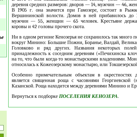
деревня средних размеров: дворов — 14, мужчин — 46, же
В 1905 г. она значится при Гамозере, состоит в Рыжк
Вершининской волости. Домов в ней прибавилось до 
мужчин — 55, женщин — 65 человек. Крестьяне держа
коровы и 42 головы прочего скота.
Ни в одном регионе Кенозерья не сохранилось так много п
ье
вокруг Минино: Большие Пожни, Боранье, Валдай, Великая
Головково и ряд других. Названия некоторых поле
принадлежность к соседним деревням («Печихинска кло
на то, что были когда-то монастырскими владениями. Мон
относилась к Кожеозерскому монастырю, или Токшезерско
Особенно примечательным объектам в окрестностях 
является священная роща с часовнями Георгиевской (н
Казанской. Роща находится между деревнями Минино и Ер
Вернуться к подборке
ПОСЕЛЕНИЯ КЕНОЗЕРА
.