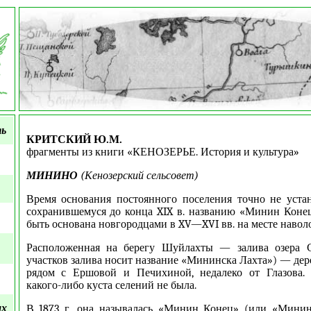
.
ть
КРИТСКИЙ Ю.М.
фрагменты из книги «КЕНОЗЕРЬЕ. История и культура»
МИНИНО
(Кенозерский сельсовет)
Время основания постоянного поселения точно не уста
сохранившемуся до конца XIX в. названию «Минин Конец
быть основана новгородцами в XV—XVI вв. на месте наволо
Расположенная на берегу Шуйлахты — залива озера 
участков залива носит название «Мининска Лахта») — дер
рядом с Ершовой и Печихиной, недалеко от Глазова.
какого-либо куста селений не была.
ых
В 1873 г. она называлась «Минин Конец» (или «Минин