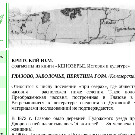
.
ть
КРИТСКИЙ Ю.М.
фрагменты из книги «КЕНОЗЕРЬЕ. История и культура»
ГЛАЗОВО, ЗАВОЛОЧЬЕ, ПЕРХТИНА ГОРА
(Кенозерский
Относится к числу поселений «при озерах», где общес
часовня — расположен ниже селения. Такое поло
Преображенская часовня, построенная в Глазове в
Встречающиеся в литературе сведения о Духовской ч
материалами исследованний не подтверждаются.
В 1873 г. Глазово было деревней Пудожского уезда пр
Дворов в ней насчитывалось 14, жителей — 84 человека 
женщина).
ых
В 1905 г. Глазово числится в Рыжковском сельском обществ