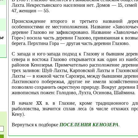
Лахта. Некрестьянского населения нет. Домов — 15, семе
47, женщин — 55.
Происхождение второго и третьего названий дере
особенностями ее местоположения. Название «Заволочье
деревне Глазово не зафиксировано. Название «Заволочье
ье
Горе») носила часть деревни Глазово, привязанная к воз
берега. Перхтина Гора — другая часть деревни Глазово.
С запада и юго-запада подход к Глазову и бывшим дерев
севера и востока Глазово открывается как один из наи
районов Кенозерья. Примечательно расположение деревн
трех заливов: Шуй-Лахты, Карповской Лахты и Глазовско
Лахты — в южной части Сарозера, между бывшими дерев
Лахтинского побережья, другие не имели хозяйственно
позволяло сохранить окрестную природу. Вокруг деревни 
живописных пожен: Голодово, Лухта, Осинова, Шаймина.
В начале XX в. в Глазове, кроме традиционного дл
рыболовства, значится сплав леса (в числе отхожих п
Кену).
Вернуться к подборке
ПОСЕЛЕНИЯ КЕНОЗЕРА
.