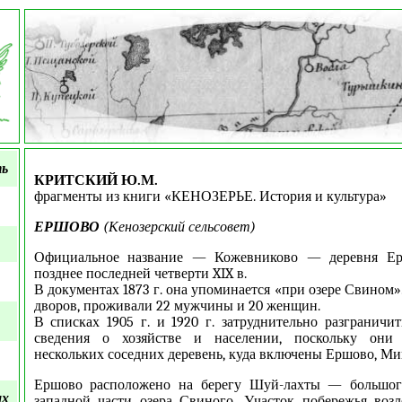
.
ть
КРИТСКИЙ Ю.М.
фрагменты из книги «КЕНОЗЕРЬЕ. История и культура»
ЕРШОВО
(Кенозерский сельсовет)
Официальное название — Кожевниково — деревня Ер
позднее последней четверти XIX в.
В документах 1873 г. она упоминается «при озере Свином»
дворов, проживали 22 мужчины и 20 женщин.
В списках 1905 г. и 1920 г. затруднительно разграничит
сведения о хозяйстве и населении, поскольку они 
нескольких соседних деревень, куда включены Ершово, Ми
Ершово расположено на берегу Шуй-лахты — большог
ых
западной части озера Свиного. Участок побережья воз