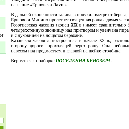
название «Ершовска Лахта».
В дальней оконечности залива, в полукилометре от берега
Ершово и Минино пролегает священная роща с двумя часо
Георгиевская часовня (конец XIX в.) имеет сравнительно
четырехстенную звонницу над притвором и увенчана пира
ье
и с луковицей на дощатом барабане.
Казанская часовня, построенная в начале XX в., распо
сторону дороги, проходящей через рощу. Она неболь
навесом над предмостьем и главкой на шейке-столбике.
Вернуться к подборке
ПОСЕЛЕНИЯ КЕНОЗЕРА
.