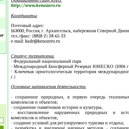
Официальный сайт КНП:
http://www.kenozero.ru
Координаты:
Почтовый адрес:
163000, Россия, г. Архангельск, набережная Северной Двины
ье
тел./факс: (8818-2) 28-65-23
e-mail: kadr@kenozero.ru
Статус территории:
- Федеральный национальный парк
- Международный Биосферный Резерват ЮНЕСКО (2004 г.
- Ключевая орнитологическая территория международног
г.)
Основные направления деятельности:
- сохранение природных, в первую очередь эталонны
комплексов и объектов;
- сохранение памятников истории и культуры;
- восстановление нарушенных природных и истор
комплексов и объектов;
- создание условий для регулируемого туризма и отдыха;
- разработка и внедрение научных методов - сохране