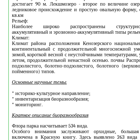
достигает 90 м. Лекшмозеро - второе по величине озе
ледниковое происхождение и простую овальную форму, 
кв.км
Рельеф:
Наиболее широко распространены структурно-д
аккумулятивный и эрозионно-аккумулятивный типы релье
Климат:
Климат района расположения Кенозерского национальн
континентальный с продолжительной многоснежной ум
зимой, короткой весной с неустойчивыми температурами,
летом, продолжительной ненастной осенью. почвы Расп
подзолистого, болотно-подзолистого, болотного (верхов
пойменного) типов.
Основные научные темы:
* историко-культурное направление;
* инвентаризация биоразнообразия;
* мониторинг.
Краткое описание биоразнообразия
Флора парка насчитывает 534 вида.
Особого внимания заслуживают орхидные, большая
включена в Красную книгу. Здесь выявлено 263 вида 