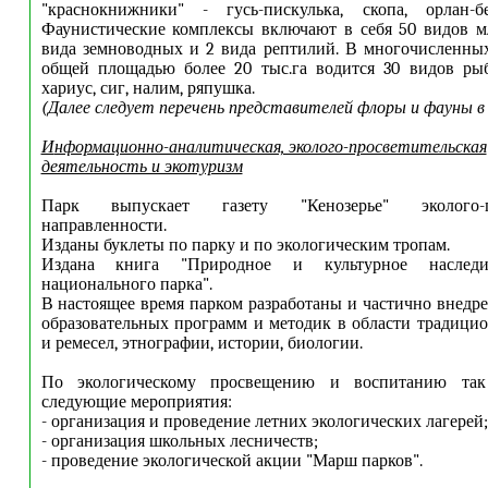
"краснокнижники" - гусь-пискулька, скопа, орлан-
Фаунистические комплексы включают в себя 50 видов м
вида земноводных и 2 вида рептилий. В многочисленны
общей площадью более 20 тыс.га водится 30 видов рыб
хариус, сиг, налим, ряпушка.
(Далее следует перечень представителей флоры и фауны 
И
нформационно-аналитическая, эколого-просветительская
деятельность и экотуризм
Парк выпускает газету "Кенозерье" эколого-пр
направленности.
Изданы буклеты по парку и по экологическим тропам.
Издана книга "Природное и культурное наследи
национального парка".
В настоящее время парком разработаны и частично внедре
образовательных программ и методик в области традиц
и ремесел, этнографии, истории, биологии.
По экологическому просвещению и воспитанию так
следующие мероприятия:
- организация и проведение летних экологических лагерей;
- организация школьных лесничеств;
- проведение экологической акции "Марш парков".