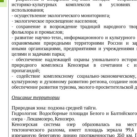
историко-культурных комплексов в условиях р
использования;
- осуществление экологического мониторинга;
- экологическое просвещение населения;
- сохранение и возрождение традиций народного творч
фольклора и промыслов;
- развитие научно-техн., информационного и культурного
охраняемыми природными территориями России и зар
иными организациями, предприятиями и учреждениями в
целями и задачами парка;
- обеспечение надлежащей охраны уникального историк
природного комплекса Кенозерья в сочетании с 
пропагандой;
- содействие комплексному социально-экономическому,
культурному и духовному развитию региона, создание нов
обеспечение развития туризма, эколого-просветительской д
Описание территории
Природная зона: подзона средней тайги.
Гидрология: Водосборные площади Белого и Балтийског
озера - Лекшмозеро, Кенозеро.
Кенозерская система озер образовалась на мес
тектонического разлома, имеет площадь зеркала 99,4
изрезанную береговую линию протяженностью 350 км. Г