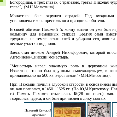
Богородицы, о трех главах, с трапезою, третья Николая чуд
главе", (М.Н.Мелютина).
Монастырь был окружен оградой. Над входными 
установлена икона престольного праздника обители.
В своей обители Пахомий (к концу жизни он уже был иг
больницу для немощных старцев. Братия сами вмест
трудились на земле: сеяли хлеб и убирали его, ловили
лесные участки под поля.
Здесь стал иноком Андрей Никифорович, который впосл
Антониево-Сийский монастырь.
"Монастырь играл значимую роль в церковной жиз
Известно, что он был крупным землевладельцем, в кон
принадлежало до 500 кв. верст земли" (М.Н.Мелютина).
Прп. Пахомий почил в глубокой старости в основанном и
он, как полагают, в 1450—1525 гг. (По Ю,М.Критскому Па
г.) Память Пахомия отмечалась 15(28 по ст.ст.) мая
творились чудеса, и он был причислен к лику святых.
Пахомий Кенский
- фрагмент