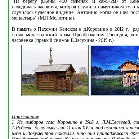
"На берегу р.Кены 400 саженях (1 саж.=2м) от Кен
находилась часовнчя, которая служила памятником того м
случилось чудесное видение Антонию, когда он шел пос
монастырь" (М.Н.Мелютина).
В память о Пахомии Кенском в д.Коровино в 2012 г.
ря
стоял монастырский храм
Преображения Господня, уст
часовенка
(правый снимок Е.Засухина - 2019 г.)
Примечания:
1. Из амбаров села Коровино в 1968 г. Л.М.Евсеевой, с
А.Рублева, было вывезено 11 икон XVI в. под поздними запис
икон и документов показали, что они принадлежали дре