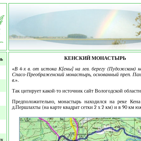
КЕНСКИЙ МОНАСТЫРЬ
ть
«
В 4-х в. от истока К[ены] на лев. берегу (Пудожском) 
Спасо-Преображенский монастырь, основанный преп. Пах
в.
».
Так цитирует какой-то источник сайт Вологодской област
Предположительно, монастырь находился на реке Кен
д.Першлахты (на карте квадрат сетки 2 х 2 км) и в 90 км 
ых