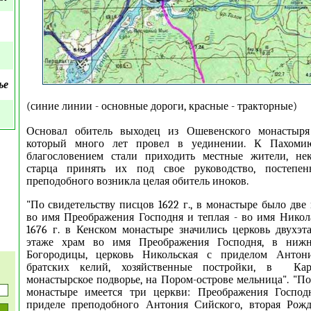
ье
(синие линии - основные дороги, красные - тракторные)
Основал обитель выходец из Ошевенского монастыря
который много лет провел в уединении. К Пахоми
благословением стали приходить местные жители, не
старца принять их под свое руководство, постепен
преподобного возникла целая обитель иноков.
"По свидетельству писцов 1622 г., в монастыре было две
во имя Преображения Господня и теплая - во имя Никол
1676 г. в Кенском монастыре значились церковь двухэт
этаже храм во имя Преображения Господня, в нижн
Богородицы, церковь Никольская с приделом Антони
братских келий, хозяйственные постройки, в Кар
монастырское подворье, на Пором-острове мельница". "По
монастыре имеется три церкви: Преображения Господн
приделе преподобного Антония Сийского, вторая Рожд