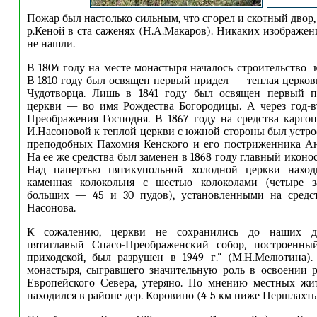
Пожар был настолько сильным, что сгорел и скотный двор
р.Кеной в ста саженях (Н.А.Макаров). Никаких изображе
не нашли.
В 1804 году на месте монастыря началось строительство 
В 1810 году был освящен первый придел — теплая церков
Чудотворца. Лишь в 1841 году был освящен первый п
церкви — во имя Рождества Богородицы. А через год-
Преображения Господня. В 1867 году на средства карго
И.Насоновой к теплой церкви с южной стороны был устро
преподобных Пахомия Кенского и его постриженника Ан
На ее же средства был заменен в 1868 году главный иконос
Над папертью пятикупольной холодной церкви наход
каменная колокольня с шестью колоколами (четыре 
больших — 45 и 30 пудов), установленными на средс
Насонова.
К сожалению, церкви не сохранились до наших д
пятиглавый Спасо-Преображенский собор, построенны
приходской, был разрушен в 1949 г." (М.Н.Мелютина)
монастыря, сыгравшего значительную роль в освоении 
Европейского Севера, утеряно. По мнению местных жит
находился в районе дер. Коровино (4-5 км ниже Першлахты 