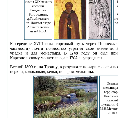
иконы XIX века из
часовни
Рождества
Богородицы,
д.Тамбичлахта
ик
на Долгом озере.
п
Архангельский
музей ИЗО.
К середине XVIII века торговый путь через Поонежье 
частности) почти полностью утратил свое значение. 
упадка и для монастыря. В 1748 году он был при
Каргопольскому монастырю, а в 1764 г . упразднен.
Весной 1800 г., на Троицу, в результате пожарв сгорели в
церкви, колокольня, кельи, поварня, мельница.
Остатк
мельницы
территор
Пахомиев
Кенско
пустыни. 
М.Н.Мелют
2010 г.