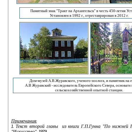
Памятный знак "Тракт на Архангельск" в честь 450-летия Ус
Установлен в 1992 г., отреставрирован в 2012 г.
Дом-музей А.В.Журавского, ученого-зоолога, и памятник на е
А.В Журавский - исследователь Европейского Севера, основате
сельскохозяйственной опытной станции.
Примечания:
1. Текст второй главы из книги Г.П.Гунна "По нижней П
"Искусство", 1979.