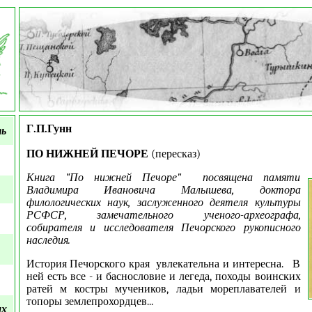
Г.П.Гунн
ть
ПО НИЖНЕЙ ПЕЧОРЕ
(пересказ)
Книга "По нижней Печоре" посвящена памяти
Владимира Ивановича Малышева, доктора
филологических наук, заслуженного деятеля культуры
РСФСР, замечательного ученого-археографа,
собирателя и исследователя Печорского рукописного
наследия.
История Печорского края увлекательна и интересна. В
ней есть все - и баснословие и легеда, походы воинских
ратей м костры мучеников, ладьи мореплавателей и
топоры землепрохордцев...
ых