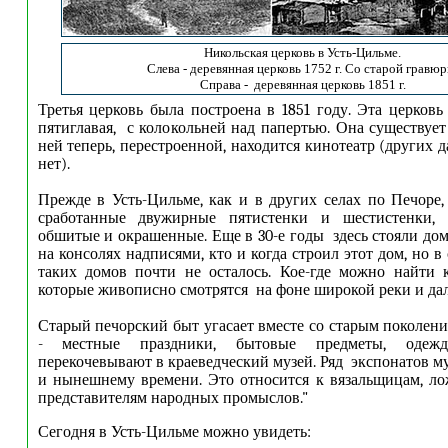
Никольская церковь в Усть-Цильме.
Слева - деревянная церковь 1752 г. Со старой гравюр
Справа - деревянная церковь 1851 г.
Третья церковь была построена в 1851 году. Эта церковь
пятиглавая, с колокольней над папертью. Она существует
ней теперь, перестроенной, находится кинотеатр (других 
нет).
Прежде в Усть-Цильме, как и в других селах по Печоре,
сработанные двужирные пятистенки и шестистенки, 
обшитые и окрашенные. Еще в 30-е годы здесь стояли до
на консолях надписями, кто и когда строил этот дом, но 
таких домов почти не осталось. Кое-где можно найти 
которые живописно смотрятся на фоне широкой реки и дал
Старый печорский быт угасает вместе со старым поколени
- местные праздники, бытовые предметы, одеж
перекочевывают в краеведческий музей. Ряд экспонатов м
и нынешнему времени. Это относится к вязальщицам, л
представителям народных промыслов."
Сегодня в Усть-Цильме можно увидеть: