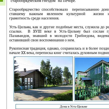
"старообрядческим гнездом" на Печоре.
Старообрядчество способствовало переписыванию дони
ставшему важным явлением культурной жизни 
грамотность среди населения.
Усть-Цильма, как и другие подобные места, служила до 
ссылки. В XVIII веке в Усть-Цильму был сослан гр
Палавандов, знавший в молодости Грибоедова, виде
оставивший свои воспоминания о нем.
Рукописная традиция, однако, сохранилась и в более поздн
начале XX века, переписка книг считалась духовным подви
Дома в Усть-Цильме