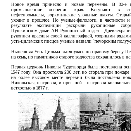
Новое время принесло и новые перемены. В 30-е г
промышленное освоение края. Вступают в ст
нефтепромыслы, воркутинские угольные шахты. Стары
уходит в прошлое. Но ученые-филологи, в частности и
результате экспедиций раскрыли рукописные собр
Пушкинском доме АН Рукописный отдел - Древлехрани
рукописи красивы своей каллиграфией, узорными рядами
усть-цилемских писцов ученые назвали "печорским полуус
Нынешняя Усть-Цильма вытянулась по правому берегу П
на семь, но памятников старого зодчества сохранилось в н
Первая церковь Николы Чудотворца была поставлена осн
1547 году. Она простояла 200 лет, но сгорела при пожаре 
на более высоком месте деревни была поставлена нова
Никольская, шатровая, и при ней - шатровая колокольня.
ветхостью в 1877 г.