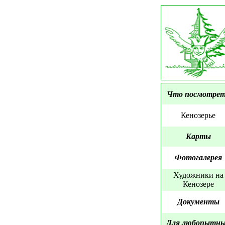
Что посмотре
Кенозерье
Карты
Фотогалерея
Художники на
Кенозере
Документы
Для любопытн