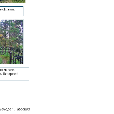
ть-Цильмы.
го могиле.
ль Печорской
ечоре" . Москва,