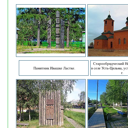
Старообрядческий Н
Памятник Ивашке Ластке.
в селе Усть-Цильма, у
г.