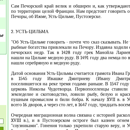
Сам Печорский край велик и обширен и, как утверждают
по территории целой Франции. Нам предстоит говорить 
Печоры, об Ижме, Усть-Цильме, Пустозерске.
2. УСТЬ-ЦИЛЬМА
ье
"Об Усть-Цильме говорить - почти что сказ сказывать. Н
рыбные богатства привлекали на Печору. Издавна ходили 
печорских недр. Так в 1428 году грек Манойла Ларие
нашли на Цильме медную руду. В 1491 году два немца по 
нашли серебряную и медную руду.
Датой основания Усть-Цильмы считается грамота Ивана Гр
в 1545 году Ивашке Дмитриеву (Ивану Дмитрие
поселившегося на реке тремя годами раньше. В 1547 году
церковь Николы Чудотворца. Первопоселенцы ставили 
земледелие и скотоводство, ловили рыбу, белую и кра
пушным промыслом и били бобра. К началу XVII в. в У
всего 16 дворов, а через сто лет, в 1647 году, тридцать восем
Очередная миграционная волна связана с историей раскола 
XVIII в.), и в Пустозерском остроге был казнен огне
"соузниками". Гонения только укрепили старую веру, и У