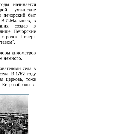
оды начинается
рой ухтинские
й печорский быт
 В.И.Малышев, в
ания, создав в
лище. Печорские
 строчек. Почерк
тавом".
ечоры километров
ем немного.
ователями села в
села. В 1752 году
я церковь, тоже
 Ее разобрали за