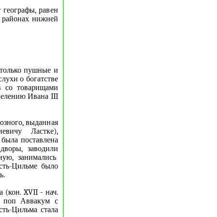
 географы, равен
о районах нижней
е только пушные и
слухи о богатстве
в со товарищами
велению Ивана III
озного, выданная
вичу Ластке),
 была поставлена
дворы, заводили
сную, занимались
сть-Цильме было
ь.
(кон. XVII - нач.
м поп Аввакум с
сть-Цильма стала