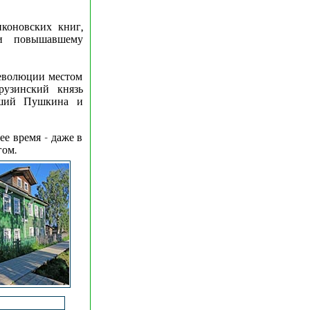
коновских книг,
и повышавшему
революции местом
узинский князь
вший Пушкина и
ее время - даже в
гом.