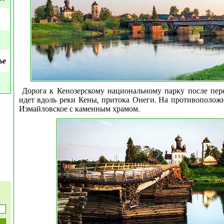
ье
Дорога к Кенозерскому национальному парку после пер
идет вдоль реки Кены, притока Онеги. На противоположн
Измайловское с каменным храмом.