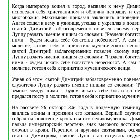
Когда император вошел в город, вызвали к нему Димит
исповедал себя христианином и обличил неправду и су
многобожия. Максимиан приказал заключить исповедни
Ангел сошел к нему в узилище, утешая и укрепляя в подвиг
святой Димитрий заблаговременно повелел своему ве
Луппу раздать имение нищим со словами: "Раздели богатс
ними - будем искать себе богатства небесного". А сам 
молитве, готовя себя к принятию мученического венца
святой Димитрий заблаговременно повелел своему ве
Луппу раздать имение нищим со словами: "Раздели богатс
ними - будем искать себе богатства небесного". А сам 
молитве, готовя себя к принятию мученического венца.
Узнав об этом, святой Димитрий заблаговременно повеле
служителю Луппу раздать имение нищим со словами: "Р
земное между ними - будем искать себе богатства не
предался посту и молитве, готовя себя к принятию мученич
На рассвете 26 октября 306 года в подземную темницу
явились воины и пронзили его копьями. Верный служит
собрал на полотенце кровь святого великомученика Дими
пальца императорский перстень, знак высокого достоинс
омочил в крови. Перстнем и другими святынями, осв
святого Димитриям, святой Лупп стал исцелять неду