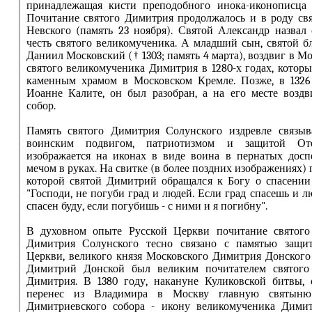
принадлежащая кисти преподобного инока-иконописца 
Почитание святого Димитрия продолжалось и в роду св
Невского (память 23 ноября). Святой Александр назвал
честь святого великомученика. А младший сын, святой б
Даниил Московский († 1303; память 4 марта), воздвиг в М
святого великомученика Димитрия в 1280-х годах, котор
каменным храмом в Московском Кремле. Позже, в 1326 
Иоанне Калите, он был разобран, а на его месте возд
собор.
Память святого Димитрия Солунского издревле связыв
воинским подвигом, патриотизмом и защитой Оте
изображается на иконах в виде воина в пернатых досп
мечом в руках. На свитке (в более поздних изображениях) 
которой святой Димитрий обращался к Богу о спасении
"Господи, не погуби град и людей. Если град спасешь и л
спасен буду, если погубишь - с ними и я погибну".
В духовном опыте Русской Церкви почитание святого
Димитрия Солунского тесно связано с памятью защи
Церкви, великого князя Московского Димитрия Донского
Димитрий Донской был великим почитателем святого
Димитрия. В 1380 году, накануне Куликовской битвы, 
перенес из Владимира в Москву главную святыню
Димитриевского собора - икону великомученика Димит