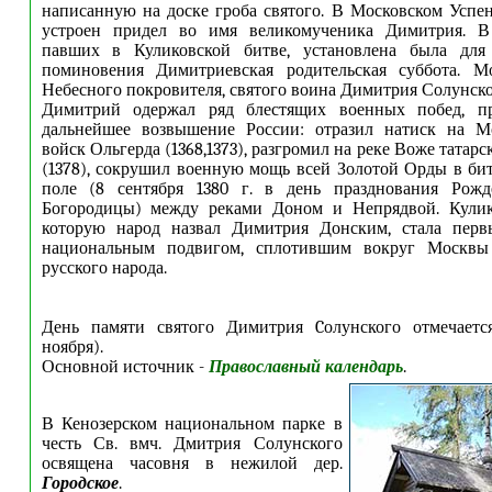
написанную на доске гроба святого. В Московском Успе
устроен придел во имя великомученика Димитрия. В
павших в Куликовской битве, установлена была для
поминовения Димитриевская родительская суббота. М
Небесного покровителя, святого воина Димитрия Солунско
Димитрий одержал ряд блестящих военных побед, пр
дальнейшее возвышение России: отразил натиск на М
войск Ольгерда (1368,1373), разгромил на реке Воже татарс
(1378), сокрушил военную мощь всей Золотой Орды в би
поле (8 сентября 1380 г. в день празднования Рожд
Богородицы) между реками Доном и Непрядвой. Кулико
которую народ назвал Димитрия Донским, стала пер
национальным подвигом, сплотившим вокруг Москвы
русского народа.
День памяти святого Димитрия Cолунского отмечаетс
ноября).
Основной источник -
Православный календарь
.
В Кенозерском национальном парке в
честь Св. вмч. Дмитрия Солунского
освящена часовня в нежилой дер.
Городское
.