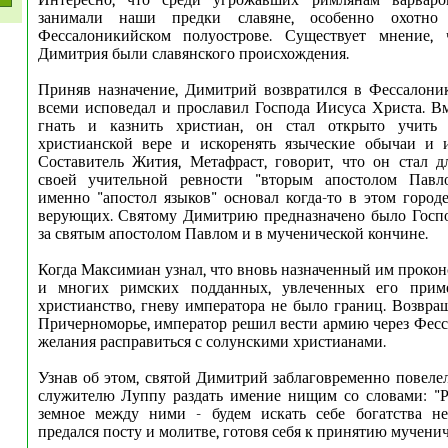
Интересно, что среди угрожавших римлянам варваро
занимали наши предки славяне, особенно охотно
Фессалоникийском полуострове. Существует мнение,
Димитрия были славянского происхождения.
Приняв назначение, Димитрий возвратился в Фессалони
всеми исповедал и прославил Господа Иисуса Христа. Вм
гнать и казнить христиан, он стал открыто учить 
христианской вере и искоренять языческие обычаи и и
Составитель Жития, Метафраст, говорит, что он стал 
своей учительной ревности "вторым апостолом Павл
именно "апостол языков" основал когда-то в этом горо
верующих. Святому Димитрию предназначено было Госпо
за святым апостолом Павлом и в мученической кончине.
Когда Максимиан узнал, что вновь назначенный им прокон
и многих римских подданных, увлеченных его приме
христианство, гневу императора не было границ. Возвращ
Причерноморье, император решил вести армию через Фес
желания расправиться с солунскими христианами.
Узнав об этом, святой Димитрий заблаговременно повеле
служителю Луппу раздать имение нищим со словами: "Р
земное между ними - будем искать себе богатства не
предался посту и молитве, готовя себя к принятию мученич