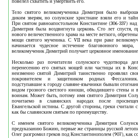
повелел схватить и умертвить его.
Тело святого великомученика Димитрия было выброш
диким зверям, но солунские христиане взяли его и тайн
При святом равноапостольном Константине (306-337) над
Димитрия была воздвигнута церковь. Сто лет спустя, п
нового величественного храма на месте ветхого, обретен
мощи святого мученика. С VII века при раке великому
начинается чудесное истечение благовонного мира,
великомученик Димитрий получает церковное именование
Несколько раз почитатели солунского чудотворца д
перенесению его святых мощей или частицы их в Конс
неизменно святой Димитрий таинственно проявлял сво
покровителем и защитником родных Фессалоник.
подступавшие к городу славяне-язычники бывали отогнан
видом грозного светлого юноши, обходившего стены и 
воинам. Может быть, потому имя святого Димитрия Сол
почитаемо в славянских народах после просвещ
Евангельской истины. С другой стороны, греки считали 
как бы славянским святым по преимуществу.
С именем святого великомученика Димитрия Солунск
предуказанию Божию, первые же страницы русской летоп
Олег разгромил греков под Константинополем (907), как с