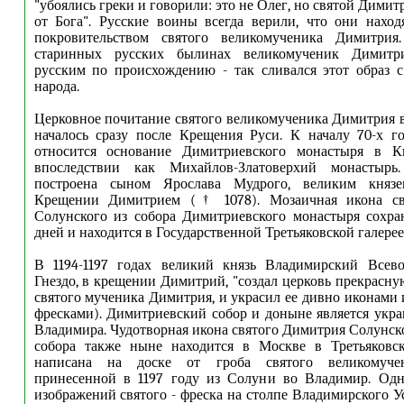
"убоялись греки и говорили: это не Олег, но святой Димит
от Бога". Русские воины всегда верили, что они нахо
покровительством святого великомученика Димитрия
старинных русских былинах великомученик Димитри
русским по происхождению - так сливался этот образ 
народа.
Церковное почитание святого великомученика Димитрия 
началось сразу после Крещения Руси. К началу 70-х г
относится основание Димитриевского монастыря в Ки
впоследствии как Михайлов-Златоверхий монастырь
построена сыном Ярослава Мудрого, великим князе
Крещении Димитрием († 1078). Мозаичная икона св
Солунского из собора Димитриевского монастыря сохра
дней и находится в Государственной Третьяковской галерее
В 1194-1197 годах великий князь Владимирский Всево
Гнездо, в крещении Димитрий, "создал церковь прекрасну
святого мученика Димитрия, и украсил ее дивно иконами и
фресками). Димитриевский собор и доныне является укр
Владимира. Чудотворная икона святого Димитрия Солунско
собора также ныне находится в Москве в Третьяковск
написана на доске от гроба святого великомуче
принесенной в 1197 году из Солуни во Владимир. Од
изображений святого - фреска на столпе Владимирского У