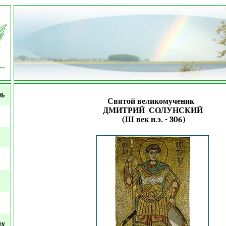
ть
Святой великомученик
ДМИТРИЙ СОЛУНСКИЙ
(III век н.э. - 306)
ых