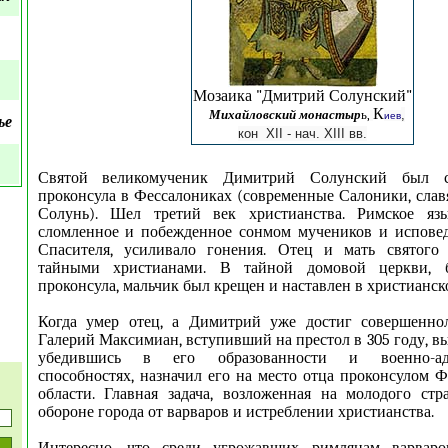
Мозаика "Дмитрий Солунский"
К
Михайловский монастыр
ь,
,
иев
ье
кон XII - нач. XIII вв.
Святой великомученик Димитрий Солунский был 
проконсула в Фессалониках (современные Салоники, славя
Солунь). Шел третий век христианства. Римское язы
сломленное и побежденное сонмом мучеников и исповед
Спасителя, усиливало гонения. Отец и мать святог
тайными христианами. В тайной домовой церкви,
проконсула, мальчик был крещен и наставлен в христианско
Когда умер отец, а Димитрий уже достиг совершеннол
Галерий Максимиан, вступивший на престол в 305 году, выз
убедившись в его образованности и военно-адм
способностях, назначил его на место отца проконсулом 
области. Главная задача, возложенная на молодого стра
обороне города от варваров и истреблении христианства.