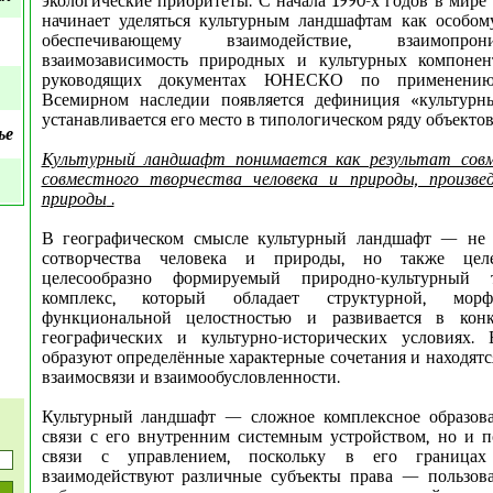
экологические приоритеты. С начала 1990-х годов в мире
начинает уделяться культурным ландшафтам как особом
обеспечивающему взаимодействие, взаимопро
взаимозависимость природных и культурных компонен
руководящих документах ЮНЕСКО по применени
Всемирном наследии появляется дефиниция «культур
устанавливается его место в типологическом ряду объектов
ье
Культурный ландшафт понимается как результат сов
совместного творчества человека и природы, произвед
природы
.
В географическом смысле культурный ландшафт — не п
сотворчества человека и природы, но также цел
целесообразно формируемый природно-культурный т
комплекс, который обладает структурной, морф
функциональной целостностью и развивается в конк
географических и культурно-исторических условиях.
образуют определённые характерные сочетания и находятс
взаимосвязи и взаимообусловленности.
Культурный ландшафт — сложное комплексное образова
связи с его внутренним системным устройством, но и 
связи с управлением, поскольку в его граница
взаимодействуют различные субъекты права — пользова