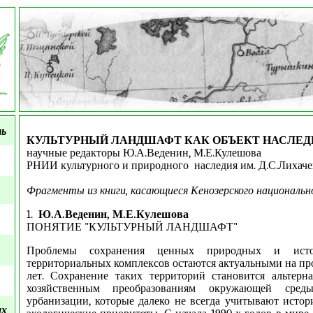
ть
КУЛЬТУРНЫЙ ЛАНДШАФТ КАК ОБЪЕКТ НАСЛЕД
научные редакторы Ю.А.Веденин, М.Е.Кулешова
РНИИ культурного и природного наследия им. Д.С.Лихачева
Фрагменты из книги, касающиеся Кенозерского национальн
1.
Ю.А.Веденин, М.Е.Кулешова
ПОНЯТИЕ "КУЛЬТУРНЫЙ ЛАНДШАФТ"
Проблемы сохранения ценных природных и истор
территориальных комплексов остаются актуальными на п
лет. Сохранение таких территорий становится альтерн
хозяйственным преобразованиям окружающей сре
урбанизации, которые далеко не всегда учитывают истор
ых