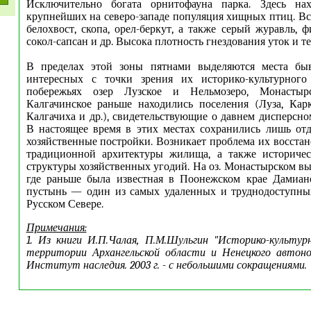
Исключительно богата орнитофауна парка. Здесь на
крупнейших на северо-западе популяция хищных птиц. Вс
белохвост, скопа, орел-беркут, а также серый журавль, ф
сокол-сапсан и др. Высока плотность гнездования уток и те
В пределах этой зоны пятнами выделяются места бы
интересных с точки зрения их историко-культурного
побережьях озер Лузское и Нельмозеро, Монастырск
Калгачинское раньше находились поселения (Луза, Кар
Калгачиха и др.), свидетельствующие о давнем дисперсно
В настоящее время в этих местах сохранились лишь от
хозяйственные постройки. Возникает проблема их восстан
традиционной архитектуры жилища, а также историче
структуры хозяйственных угодий. На оз. Монастырском вы
где раньше была известная в Поонежском крае Дамиан
пустынь — один из самых удаленных и труднодоступны
Русском Севере.
Примечания:
1. Из книги И.П.Чалая, П.М.Шульгин "Историко-культу
территории Архангельской области и Ненецкого автоно
Институт наследия. 2003 г. - с небольшими сокращениями.