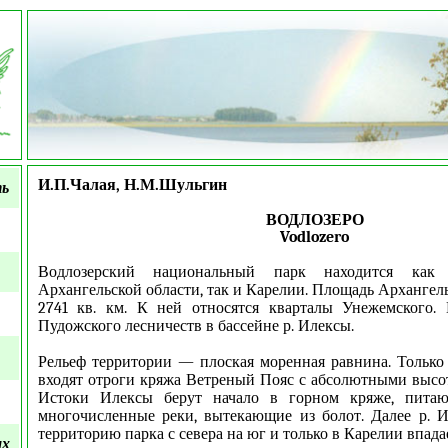
И.П.Чалая, Н.М.Шульгин
ть
ВОДЛОЗЕРО
Vodlozero
Водлозерский национальный парк находится как
Архангельской области, так и Карелии. Площадь Архангел
2741 кв. км. К ней относятся кварталы Унежемского.
Пудожского лесничеств в бассейне р. Илексы.
Рельеф территории — плоская моренная равнина. Только 
входят отроги кряжа Ветреный Пояс с абсолютными высот
Истоки Илексы берут начало в горном кряже, питаю
многочисленные реки, вытекающие из болот. Далее р. И
территорию парка с севера на юг и только в Карелии впада
ых