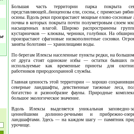
Большая часть территории парка покрыта сев
представляющей...биоценозы ели, сосны, с примесью рябин
осины. Вдоль реки произрастают мощные елово-сосновые л
почвы в которых покрыта почти полуметровым слоем мх
насыщенных влагой. Широко распространены групп
кустарничков — клюквы, черники, голубики. На обширн
ье
произрастают сфагновые низкополнотные сосняки. Огро
заняты болотами — хранилищами воды.
По берегам Илексы населенные пункты редки, на большом
от друга стоят одинокие избы — остатки бывших по
используемые как временные приюты для охотник
работников природоохранной службы.
Главная ценность этой территории — хорошо сохранивши
северные ландшафты, девственные таежные леса, по
богатство и разнообразие фауны. Природные компле
большое экологическое значение.
Вдоль Илексы выделяется уникальная заповедно-з
ценнейшими долинно-речными и прибрежно-озе
ландшафтами. Здесь — на каждом шагу — памятник прир
урочище.