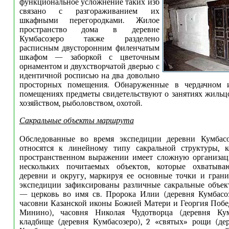
функциональное усложнение таких изб
связано с разгораживанием их
шкафными перегородками. Жилое
пространство дома в деревне
Кумбасозеро также разделено
расписным двусторонним филенчатым
шкафом — заборкой с цветочным
орнаментом и двухстворчатой дверью с
идентичной росписью на два довольно
просторных помещения. Обнаруженные в чердачном и
помещениях предметы свидетельствуют о занятиях жильц
хозяйством, рыболовством, охотой.
Сакральные объекты маршрута
Обследованные во время экспедиции деревни Кумбас
относятся к линейному типу сакральной структуры, 
пространственном выражении имеет сложную организац
нескольких почитаемых объектов, которые охватыва
деревни и округу, маркируя ее основные точки и грани
экспедиции зафиксированы различные сакральные объек
— церковь во имя св. Пророка Илии (деревня Кумбасоз
часовни Казанской иконы Божией Матери и Георгия Побе
Минино), часовня Николая Чудотворца (деревня Кум
кладбище (деревня Кумбасозеро), 2 «святых» рощи (д