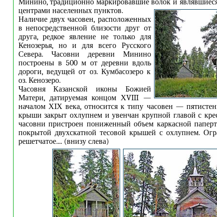
Минино, традиционно маркировавшие волок и являвшиес
центрами населенных пунктов.
Наличие двух часовен, расположенных
в непосредственной близости друг от
друга, редкое явление не только для
Кенозерья, но и для всего Русского
Севера. Часовни деревни Минино
построены в 500 м от деревни вдоль
дороги, ведущей от оз. Кумбасозеро к
оз. Кенозеро.
Часовня Казанской иконы Божией
Матери, датируемая концом ХVIII —
началом ХIХ века, относится к типу часовен — пятистен
крыши закрыт охлупнем и увенчан крупной главой с кре
часовни пристроен пониженный объем каркасной паперт
покрытой двухскатной тесовой крышей с охлупнем. Огр
решетчатое.... (внизу слева)