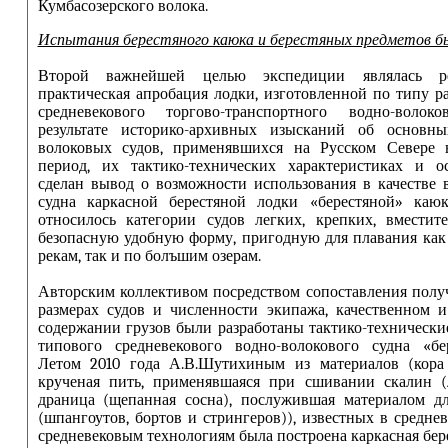
Кумбасозерского волока.
Испытания берестяного каюка и берестяных предметов 
Второй важнейшей целью экспедиции являлась р
практическая апробация лодки, изготовленной по типу р
средневекового торгово-транспортного водно-волок
результате историко-архивных изысканий об основн
волоковых судов, применявшихся на Русском Севере 
период, их тактико-технических характеристиках и о
сделан вывод о возможности использования в качестве 
судна каркасной берестяной лодки «берестяной» каюк,
относилось категории судов легких, крепких, вместит
безопасную удобную форму, пригодную для плавания ка
рекам, так и по болъшим озерам.
Авторским коллективом посредством сопоставления пол
размерах судов и численности экипажа, качественном 
содержании грузов были разработаны тактико-технически
типового средневекового водно-волокового судна «бе
Летом 2010 года А.В.Шутихиным из материалов (кора 
крученая пить, применявшаяся при сшивании скалин (л
драница (щепанная сосна), послужившая материалом дл
(шпангоутов, бортов и стрингеров)), известных в средне
средневековым технологиям была построена каркасная бере