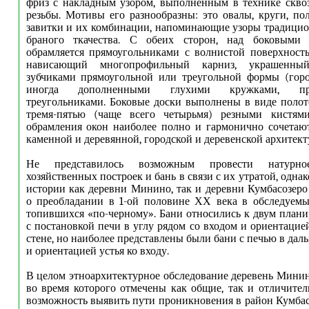
фриз с накладным узором, выполненным в технике скво
резьбы. Мотивы его разнообразны: это овалы, круги, по
завитки и их комбинации, напоминающие узоры традици
браного ткачества. С обеих сторон, над боковыми 
обрамляется прямоугольниками с волнистой поверхност
нависающий многопрофильный карниз, украшенны
зубчиками прямоугольной или треугольной формы (горо
иногда дополненными глухими кружками, прям
треугольниками. Боковые доски выполнены в виде поло
тремя-пятью (чаще всего четырьмя) резными кистями.
обрамления окон наиболее полно и гармонично сочетают
каменной и деревянной, городской и деревенской архитект
Не представилось возможным провести натурное
хозяйственных построек и бань в связи с их утратой, одн
истории как деревни Минино, так и деревни Кумбасозеро
о преобладании в 1-ой половине ХХ века в обследуемы
топившихся «по-черному». Бани относились к двум план
с постановкой печи в углу рядом со входом и ориентацие
стене, но наиболее представлены были бани с печью в даль
и ориентацией устья ко входу.
В целом этноархитектурное обследование деревень Минин
во время которого отмечены как общие, так и отличител
возможность выявить пути проникновения в район Кумбас