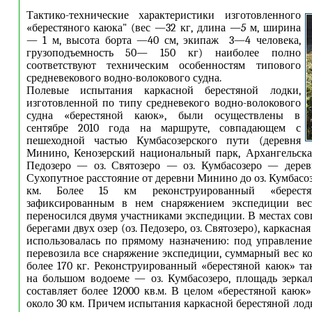
Тактико-технические характеристики изготовленного
«берестяного каюка" (вес —32 кг, длина
—5
м, ширина
— 1 м, высота борта —40 см, экипаж 3—4 человека,
грузоподъемность 50
—
150 кг) наиболее полно
соответствуют техническим особенностям типового
средневекового водно-волокового судна.
Полевые испытания каркасной берестяной лодки,
изготовленной по типу средневекого водно-волокового
судна «берестяной каюк», были осуществлены в
сентябре 2010 года на маршруте, совпадающем с
пешеходной частью Кумбасозерского пути (деревня
Минино, Кенозерский национальный парк, Архангельска
Педозеро — оз. Святозеро — оз. Кумбасозеро — деревн
Сухопутное расстояние от деревни Минино до оз. Кумбасоз
км. Более 15 км реконструированный «берес
зафиксированным в нем снаряжением экспедиции вес
переносился двумя участниками экспедиции. В местах сов
берегами двух озер (оз. Педозеро, оз. Святозеро), каркасна
использовалась по прямому назначению: под управлени
перевозила все снаряжение экспедиции, суммарный вес ко
более 170 кг. Реконструированный «берестяной каюк» т
на большом водоеме — оз. Кумбасозеро, площадь зерка
составляет более 12000 кв.м. В целом «берестяной каюк
около 30 км. Причем испытания каркасной берестяной лод