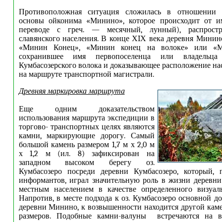
Противоположная ситуация сложилась в отношении э
основы ойконима «Минино», которое происходит от 
переводе с греч. — месячный, лунный), распростр
славянского населения. В конце ХIХ века деревня Минин
«Минин Конец», «Минин конец на волоке» или «М
сохранившее имя первопоселенца или владельца
Кумбасозерского волока и доказывающее расположение на
на маршруте транспортной магистрали.
Древняя маркировка маршрута
Еще одним доказательством
использования маршрута экспедиции в
торгово- транспортных целях являются
камни, маркирующие дорогу. Самый
большой камень размером 1,7 м х 2,0 м
х 1,2 м (ил. 8) зафиксирован на
западном высоком берегу оз.
Кумбасозеро посреди деревни Кумбасозеро, который, п
информантов, играл значительную роль в жизни деревни
местным населением в качестве определенного визуаль
Напротив, в месте подхода к оз. Кумбасозеро основной д
деревни Минино, к возвышенности находится другой кам
размеров. Подобные камни-валуны встречаются на в