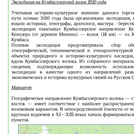
Экспедиция на Кумбасозерский волок 2010 года
Учитывая историко-культурное значение данного торго
пути осенью 2010 года была организована экспедиция, 
вошли историки, этнографы, археологи, мастера - берес
экспедиции охватывал Кумбасозерское направление Кен
Кенозеро (от деревни Минино) — волок (18 км) — оз. 
Кумбаса.
Полевая экспедиция предусматривала сбор об
этнографической, топонимической и этноархитектурно
объектах природного и историко-культурного наследия
вдоль Кумбасозерского волока. Из собранного материа
сведения, подтверждающие возможность использо
экспедиции в качестве одного из направлений разв
экономических и историко-культурных связей на Русском С
Маршрут
Географическое направление Кумбасозерского волока — ст
восток — имеет соответствие с наиболее распростране
волоковым вариантом. В непосредственной близости от во
крупных водоемов в ХI—ХIII веках начала формироваться
пунктов.