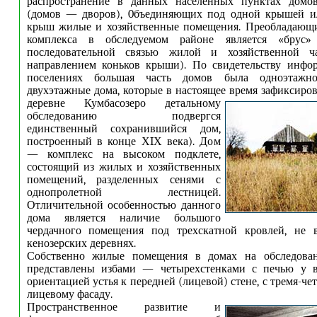
распространение в данных населенных пунктах домо
(домов — дворов), 0бъединяющих под одной крышей и
крыш жилые и хозяйственные помещения. Преобладаю
комплекса в обследуемом районе является «брус»
последовательной связью жилой и хозяйственной 
направлением коньков крыши). По свидетельству инфор
поселениях большая часть домов была одноэтажн
двухэтажные дома, которые в настоящее время зафиксиров
деревне Кумбасозеро детальному
обследованию подвергся
единственный сохранившийся дом,
построенный в конце ХIХ века). Дом
— комплекс на высоком подклете,
состоящий из жилых и хозяйственных
помещений, разделенных сенями с
однопролетной лестницей.
Отличительной особенностью данного
дома является наличие большого
чердачного помещения под
трехскатной кровлей, не 
кенозерских деревнях.
Собственно жилые помещения в домах на обследован
представлены избами — четырехстенками с печью у 
ориентацией устья к передней (лицевой) стене, с тремя-ч
лицевому фасаду.
Пространственное развитие и