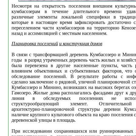
Несмотря на открытость поселения внешним культурны
кумбасозерам в течение длительного времени удава
различные элементы локальной специфики в традици
которые в настоящее время зафиксировать достаточно 
переселением части кумбасозеров на территорию Кенозе
назад и ассимиляцией с местным населением.
Планировка поселений
и конструкция домов
В связи с трансформацией деревень Кумбасозеро и Мини
годы в разряд утраченных деревень часть жилых и хозяйс
была перевезена в другие населенные пункты, часть 
влиянием объективных и субъективных факторов, что 
обследование поселений. В результате работы с ин
сделано заключение о рядовой, уличной планировочной ст
Кумбасозеро и Минино, возникших на высоких берегах оз
Гамозеро. Жилые дома располагались фасадами друг к друг
линия в обследуемых поселениях не исполь
структурообразующий элемент. Отличительной
архитектурно-планировочной структуры деревни Кумса
наличие крупного культового объекта на краю поселения 
деревенской улицы в площадь.
При исследовании сохранившихся или руинированных