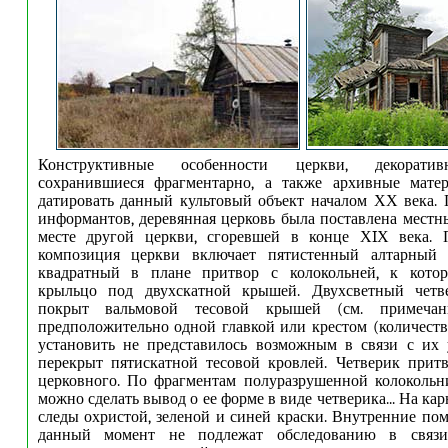
Конструктивные особенности церкви, декоратив
сохранившиеся фрагментарно, а также архивные мате
датировать данный культовый объект началом ХХ века. 
информантов, деревянная церковь была поставлена мест
месте другой церкви, сгоревшей в конце ХIХ века. П
композиция церкви включает пятистенный алтарный 
квадратный в плане притвор с колокольней, к кото
крыльцо под двухскатной крышей. Двухсветный четв
покрыт вальмовой тесовой крышей (см. примеча
предположительно одной главкой или крестом (количеств
установить не представилось возможным в связи с их 
перекрыт пятискатной тесовой кровлей. Четверик прит
церковного. По фрагментам полуразрушенной колокольн
можно сделать вывод о ее форме в виде четверика... На ка
следы охристой, зеленой и синей краски. Внутренние по
данный момент не подлежат обследованию в связ