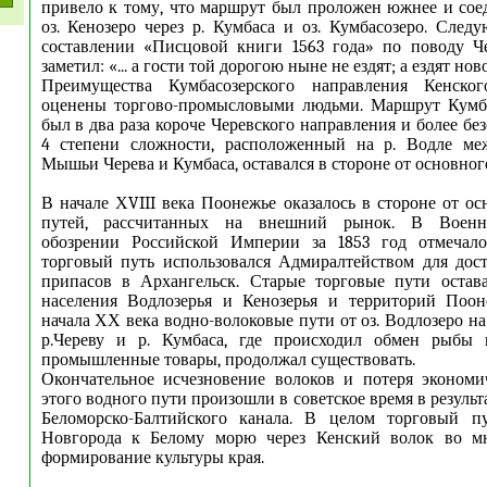
привело к тому, что маршрут был проложен южнее и сое
оз. Кенозеро через р. Кумбаса и оз. Кумбасозеро. Сле
составлении «Писцовой книги 1563 года» по поводу Че
заметил: «... а гости той дорогою ныне не ездят; а ездят но
Преимущества Кумбасозерского направления Кенско
оценены торгово-промысловыми людьми. Маршрут Кумба
был в два раза короче Черевского направления и более безо
4 степени сложности, расположенный на р. Водле ме
Мышьи Черева и Кумбаса, оставался в стороне от основног
В начале ХVIII века Поонежье оказалось в стороне от о
путей, рассчитанных на внешний рынок. В Военно-
обозрении Российской Империи за 1853 год отмечало
торговый путь использовался Адмиралтейством для дос
припасов в Архангельск. Старые торговые пути остава
населения Водлозерья и Кенозерья и территорий Поон
начала ХХ века водно-волоковые пути от оз. Водлозеро на
р.Череву и р. Кумбаса, где происходил обмен рыбы 
промышленные товары, продолжал существовать.
Окончательное исчезновение волоков и потеря экономи
этого водного пути произошли в советское время в результ
Беломорско-Балтийского канала. В целом торговый п
Новгорода к Белому морю через Кенский волок во м
формирование культуры края.