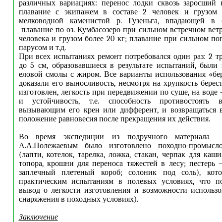
различных вариациях: перенос лодки сквозь заросший 
плавание с экипажем в составе 2 человек и грузом
мелководной каменистой р. Гузеньга, впадающей в о
плавание по оз. Кумбасозеро при сильном встречном ветр
человека и грузом более 20 кг; плавание при сильном по
парусом и т.д.
При всех испытаниях ремонт потребовался один раз: 2 
до 5 см, образовавшиеся в результате испытаний, были
еловой смолы с жиром. Все варианты использования «бе
доказали его выносливость, несмотря на хрупкость берес
изготовлен, легкость при передвижении по суше, на воде
и устойчивость, т.е. способность противостоять 
вызывающим его крен или дифферент, и возвращаться в
положение равновесия после прекращения их действия.
Во время экспедиции из подручного материала 
А.А.Полежаевым было изготовлено походно-промысло
(лапти, котелок, тарелка, ложка, стакан, черпак для каши
топора, крошни для переноса тяжестей в лесу; пестер
заплечный плетеный короб; солоник под соль), кото
практическим испытаниям в полевых условиях, что по
вывод о легкости изготовления и возможности использ
снаряжения в походных условиях).
Заключение