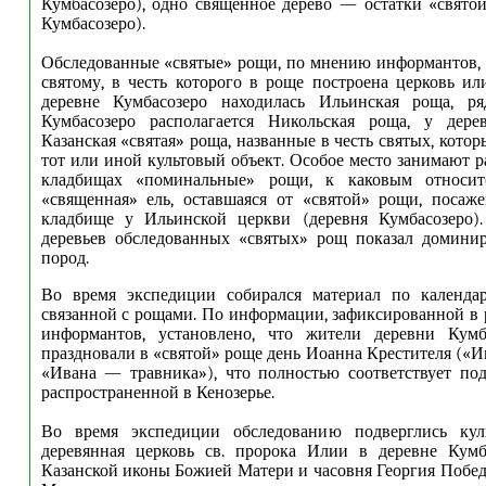
Кумбасозеро), одно священное дерево — остатки «свято
Кумбасозеро).
Обследованные «святые» рощи, по мнению информантов,
святому, в честь которого в роще построена церковь или
деревне Кумбасозеро находилась Ильинская роща, р
Кумбасозеро располагается Никольская роща, у де
Казанская «святая» роща, названные в честь святых, кот
тот или иной культовый объект. Особое место занимают 
кладбищах «поминальные» рощи, к каковым относитс
«священная» ель, оставшаяся от «святой» рощи, посаж
кладбище у Ильинской церкви (деревня Кумбасозеро).
деревьев обследованных «святых» рощ показал домини
пород.
Во время экспедиции собирался материал по календар
связанной с рощами. По информации, зафиксированной в р
информантов, установлено, что жители деревни Кум
праздновали в «святой» роще день Иоанна Крестителя («И
«Ивана — травника»), что полностью соответствует по
распространенной в Кенозерье.
Во время экспедиции обследованию подверглись кул
деревянная церковь св. пророка Илии в деревне Кумба
Казанской иконы Божией Матери и часовня Георгия Побед