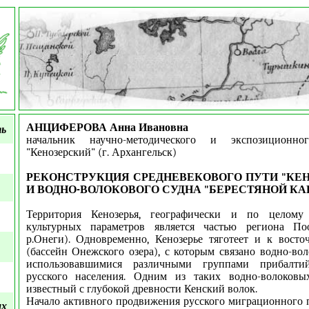
АНЦИФЕРОВА Анна Ивановна
ть
начальник научно-методического и экспозицион
"Кенозерский" (г. Архангельск)
РЕКОНСТРУКЦИЯ СРЕДНЕВЕКОВОГО ПУТИ "КЕ
И ВОДНО-ВОЛОКОВОГО СУДНА "БЕРЕСТЯНОЙ К
Территория Кенозерья, географически и по целому 
культурных параметров является частью региона По
р.Онеги). Одновременно, Кенозерье тяготеет и к вост
(бассейн Онежского озера), с которым связано водно-во
использовавшимися различными группами прибалтий
русского населения. Одним из таких водно-волоковы
известный с глубокой древности Кенский волок.
Начало активного продвижения русского миграционного п
ых