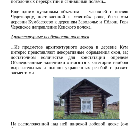
потолочных перекрытий и сгнившими полами...
Еще одним культовым объектом — часовней с посвя
Чудотворцу, поставленной в «святой» роще, была отм
деревни Кумбасозеро к деревням Заволочье и Яблонь Го
Черевское направление Кенского волока.
Архитектурные особенности построек
....Из предметов архитектурного декора в деревне Ку
интерес представляют декоративные обрамления окон, з
достаточном количестве для констатации определ
Обследованные наличники относятся к категории наибол
выразительных и пышно украшенных резьбой с разви
элементами...
На расположенной над ней широкой лобовой доске (оче