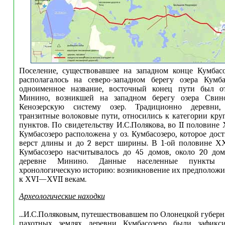
Поселение, существовавшее на западном конце Кумбасо
располагалось на северо-западном берегу озера Кумб
одноименное название, восточный конец пути был о
Минино, возникшей на западном берегу озера Свино
Кенозерскую систему озер. Традиционно деревни,
транзитные волоковые пути, относились к категории кр
пунктов. По свидетельству И.С.Полякова, во II половине
Кумбасозеро расположена у оз. Кумбасозеро, которое дос
верст длины и до 2 верст ширины. В 1-ой половине ХХ
Кумбасозеро насчитывалось до 45 домов, около 20 дом
деревне Минино. Данные населенные пункты 
хронологическую историю: возникновение их предположи
к ХVI—ХVII векам.
Археологические находки
...И.С.Поляковым, путешествовавшем по Олонецкой губерни
пахотных землях деревни Кумбасозеро были зафикси