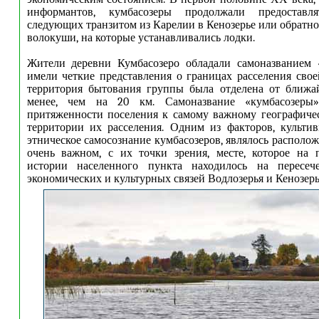
информантов, кумбасозеры продолжали предоставл
следующих транзитом из Карелии в Кенозерье или обратно
волокуши, на которые устанавливались лодки.
Жители деревни Кумбасозеро обладали самоназванием 
имели четкие представления о границах расселения свое
территория бытования группы была отделена от ближа
менее, чем на 20 км. Самоназвание «кумбасозеры»
притяженности поселения к самому важному географиче
территории их расселения. Одним из факторов, культи
этническое самосознание кумбасозеров, являлось располо
очень важном, с их точки зрения, месте, которое на 
истории населенного пункта находилось на пересеч
экономических и культурных связей Водлозерья и Кенозерь