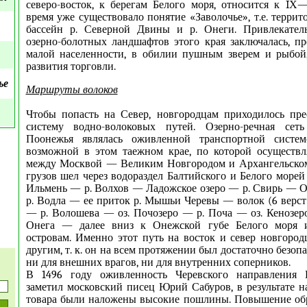
северо-восток, к берегам Белого моря, относится к IХ
время уже существовало понятие «Заволочье», т.е. террит
бассейн р. Северной Двины и р. Онеги. Привлекател
озерно-болотных ландшафтов этого края заключалась, пр
малой населенности, в обилии пушным зверем и рыбой,
развития торговли.
ье
Маршруты волоков
Чтобы попасть на Север, новгородцам приходилось пре
систему водно-волоковых путей. Озерно-речная сет
Поонежья являлась оживленной транспортной систем
возможной в этом таежном крае, по которой осуществл
между Москвой — Великим Новгородом и Архангельском
грузов шел через водораздел Балтийского и Белого морей
Ильмень — р. Волхов — Ладожское озеро — р. Свирь — 
р. Водла — ее приток р. Мышьи Черевы — волок (6 верст
— р. Волошева — оз. Почозеро — р. Поча — оз. Кенозер
Онега — далее вниз к Онежской губе Белого моря 
островам. Именно этот путь на восток и север новгоро
другим, т. к. он на всем протяжении был достаточно безоп
ни для внешних врагов, ни для внутренних соперников.
В 1496 году оживленность Черевского направления 
заметил московский писец Юрий Сабуров, в результате н
товара были наложены высокие пошлины. Повышение о