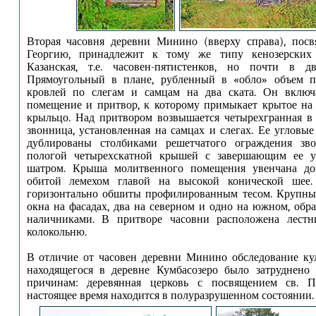
Вторая часовня деревни Минино (вверху справа), посв
Георгию, принадлежит к тому же типу кенозерских 
Казанская, т.е. часовен-пятистенков, но почти в д
Прямоугольный в плане, рубленный в «обло» объем п
кровлей по слегам и самцам на два ската. Он включ
помещение и притвор, к которому примыкает крытое на 
крыльцо. Над притвором возвышается четырехгранная в
звонница, установленная на самцах и слегах. Ее угловы
дублированы столбиками решетчатого ограждения зво
пологой четырехскатной крышей с завершающим ее у
шатром. Крыша молитвенного помещения увенчана до
обитой лемехом главой на высокой конической шее.
горизонтально обшиты профилированным тесом. Крупны
окна на фасадах, два на северном и одно на южном, об
наличниками. В притворе часовни расположена лестн
колокольню.
В отличие от часовен деревни Минино обследование кул
находящегося в деревне Кумбасозеро было затруднено
причинам: деревянная церковь с посвящением св. 
настоящее время находится в полуразрушенном состоянии.