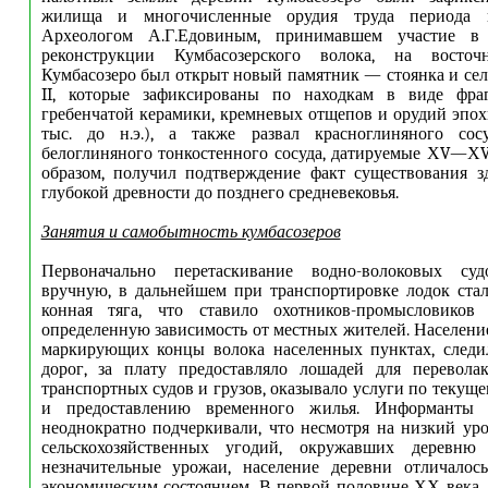
жилища и многочисленные орудия труда периода к
Археологом А.Г.Едовиным, принимавшем участие в
реконструкции Кумбасозерского волока, на восточ
Кумбасозеро был открыт новый памятник — стоянка и се
II, которые зафиксированы по находкам в виде фра
гребенчатой керамики, кремневых отщепов и орудий эпо
тыс. до н.э.), а также развал красноглиняного со
белоглиняного тонкостенного сосуда, датируемые ХV—ХV
образом, получил подтверждение факт существования з
глубокой древности до позднего средневековья.
Занятия и самобытность кумбасозеров
Первоначально перетаскивание водно-волоковых суд
вручную, в дальнейшем при транспортировке лодок стал
конная тяга, что ставило охотников-промысловиков
определенную зависимость от местных жителей. Населени
маркирующих концы волока населенных пунктах, следил
дорог, за плату предоставляло лошадей для переволак
транспортных судов и грузов, оказывало услуги по текущ
и предоставлению временного жилья. Информанты
неоднократно подчеркивали, что несмотря на низкий ур
сельскохозяйственных угодий, окружавших деревню 
незначительные урожаи, население деревни отличалос
экономическим состоянием. В первой половине ХХ века, 