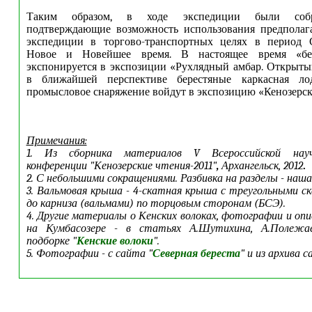
Таким образом, в ходе экспедиции были собр
подтверждающие возможность использования предполаг
экспедиции в торгово-транспортных целях в период С
Новое и Новейшее время. В настоящее время «бе
экспонируется в экспозиции «Рухлядный амбар. Открыты
в ближайшей перспективе берестяные каркасная ло
промысловое снаряжение войдут в экспозицию «Кенозерск
Примечания:
1. Из сборника материалов V Всероссийской научн
конференции "Кенозерские чтения-2011"
,
Архангельск, 2012
.
2. С небольшими сокращениями. Разбивка на разделы - наша
3.
Вальмовая крыша - 4-скатная крыша с треугольными с
до карниза (вальмами) по торцовым сторонам (БСЭ).
4. Другие материалы о Кенских волоках, фотографии и оп
на Кумбасозере - в статьях А.Шутихина, А.Полежае
подборке "
Кенские волоки
".
5. Фотографии - с сайта "
Северная береста
" и из архива с