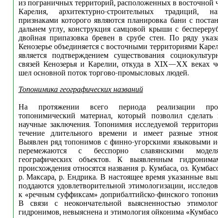
из пограничных территорий, расположенных в восточной 
Карелия, архитектурно-строительных традиций, н
признаками которого являются планировка бани с поста
дальнем углу, конструкция самцовой крыши с бесперер
двойная припазовка бревен в срубе стен. По ряду ука
Кенозерье объединяется с восточными территориями Каре
является подтверждением существования социокульту
связей Кенозерья и Карелии, откуда в ХIХ—ХХ веках ч
шел основной поток торгово-промысловых людей.
Топонимика географических названий
На протяжении всего периода реализации прое
топонимический материал, который позволил сделать 
научные заключения. Топонимия исследуемой территори
течение длительного времени и имеет разные этноя
Выявлен ряд топонимов с финно-угорскими языковыми и
перемежаются с бесспорно славянскими модел
географических объектов. К выявленным гидронимам
происхождения относятся названия р. Кумбаса, оз. Кумбасоз
р. Максара, р. Ендрика. В настоящее время указанные в
поддаются удовлетворительной этимологизации, исследов
к «речным суффиксам» доприбалтийско-финского топоним
В связи с неокончательной выясненностью этимолог
гидронимов, невыяснена и этимология ойконима «Кумбасо