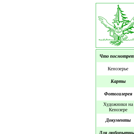
Что посмотре
Кенозерье
Карты
Фотогалерея
Художники на
Кенозере
Документы
Для любопытн