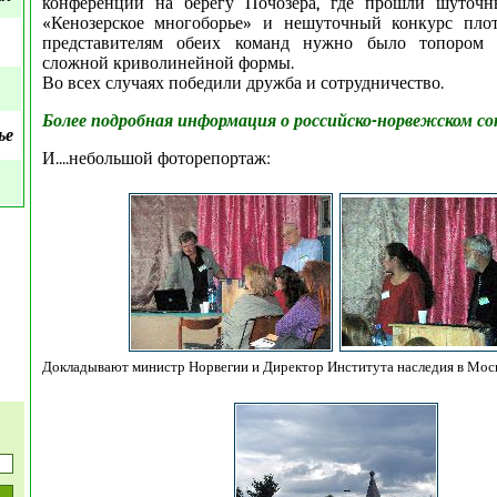
конференции на берегу Почозера, где прошли шуточн
«Кенозерское многоборье» и нешуточный конкурс плот
представителям обеих команд нужно было топором 
сложной криволинейной формы.
Во всех случаях победили дружба и сотрудничество.
Более подробная информация о российско-норвежском со
ье
И....небольшой фоторепортаж:
Докладывают министр Норвегии и Директор Института наследия в Моск