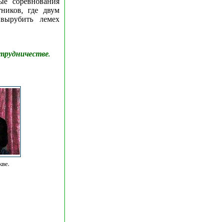
ые соревнования
ников, где двум
вырубить лемех
трудничестве.
ве.