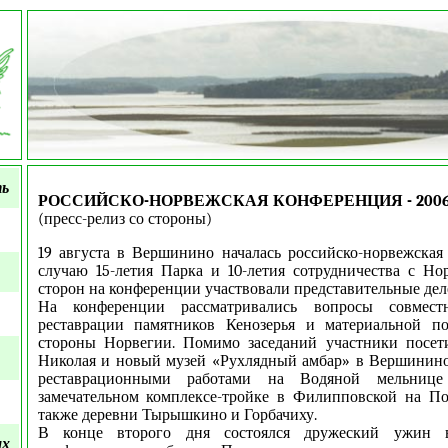
ть
РОССИЙСКО-НОРВЕЖСКАЯ КОНФЕРЕНЦИЯ - 200
(пресс-релиз со стороны)
19 августа в Вершинино началась российско-норвежская
случаю 15-летия Парка и 10-летия сотрудничества с Но
сторон на конференции участвовали представительные дел
На конференции рассматривались вопросы совмес
реставрации памятников Кенозерья и материальной 
стороны Норвегии. Помимо заседаний участники посет
Николая и новый музей «Рухлядный амбар» в Вершинино
реставрационными работами на Водяной мельниц
замечательном комплексе-тройке в Филипповской на По
также деревни Тырышкино и Горбачиху.
В конце второго дня состоялся дружеский ужин в
ых