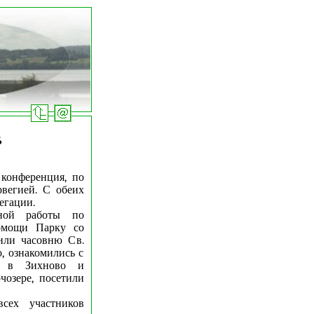
6
 конференция, по
рвегией. С обеих
егации.
тной работы по
помощи Парку со
или часовню Св.
, ознакомились с
е в Зихново и
чозере, посетили
сех участников