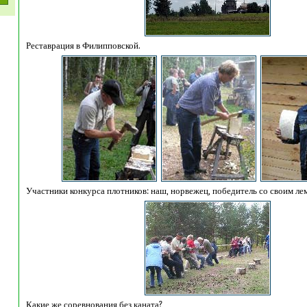
Реставрация в Филипповской.
Участники конкурса плотников: наш, норвежец, победитель со своим ле
Какие же соревнования без каната?